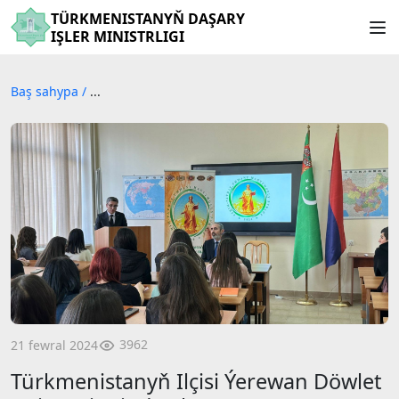
TÜRKMENISTANYŇ DAŞARY
IŞLER MINISTRLIGI
Baş sahypa
/
...
3962
21 fewral 2024
Türkmenistanyň Ilçisi Ýerewan Döwlet