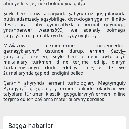
ähmiýetlilik çeşmesi bolmagyna galýar.
Şeýle hem okuw sapagynda Şahyryň öz goşgularynda
bütin adamzady agzybirlige, dost-doganlyga, milli däp-
dessurlara, ruhy gymmatlyklara hormat goýmaga,
ynsanperwer, watansöýüji we adalatly bolmaga
çagyrýan maglumatlaryň bardygy nygtaldy.
M.Aýazow türkmen-ermeni medeni-edebi
gatnaşyklarynyň üstünde durup, ermeni ýazyjy-
şahyrlaryň eserleri, şeýle hem ermeni awtorlaryň
makalalary türkmen diline terjime edilip, olaryň
Türkmenistanyň dürli edebiýat neşirlerinde we
žurnallarynda çap edilendigini belledi
Çäräniň ahyrynda ermeni türkologlary Magtymguly
Pyragynyň goşgularyny ermeni dilinde okadylar we
talyplara türkmen klassiki goşgularynyň ermeni diline
terjime edilen paýlama materiallaryny berdiler.
Başga habarlar