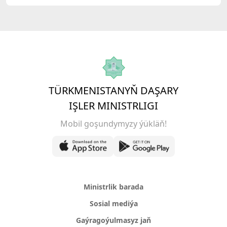
TÜRKMENISTANYŇ DAŞARY
IŞLER MINISTRLIGI
Mobil goşundymyzy ýükläň!
Ministrlik barada
Sosial mediýa
Gaýragoýulmasyz jaň