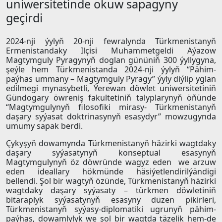
uniwersitetinde okuw sapagyny
geçirdi
2024-nji ýylyň 20-nji fewralynda Türkmenistanyň
Ermenistandaky Ilçisi Muhammetgeldi Aýazow
Magtymguly Pyragynyň doglan gününiň 300 ýyllygyna,
şeýle hem Türkmenistanda 2024-nji ýylyň “Pähim-
paýhas ummany – Magtymguly Pyragy” ýyly diýlip yglan
edilmegi mynasybetli, Ýerewan döwlet uniwersitetiniň
Gündogary öwreniş fakultetiniň talyplarynyň öňünde
“Magtymgulynyň filosofiki mirasy- Türkmenistanyň
daşary syýasat doktrinasynyň esasydyr” mowzugynda
umumy sapak berdi.
Çykyşyň dowamynda Türkmenistanyň häzirki wagtdaky
daşary syýasatynyň konseptual esasynyň
Magtymgulynyň öz döwründe wagyz eden we arzuw
eden ideallary hökmünde häsiýetlendirilýändigi
bellendi. Şol bir wagtyň özünde, Türkmenistanyň häzirki
wagtdaky daşary syýasaty – türkmen döwletiniň
bitaraplyk syýasatynyň esasyny düzen pikirleri,
Türkmenistanyň syýasy-diplomatiki ugrunyň pähim-
paýhas, dowamlylyk we şol bir wagtda täzelik hem-de