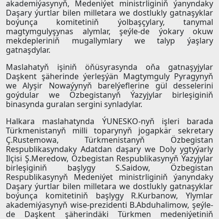
akademiýasynyň, Medeniýet ministrliginiň ýanyndaky
Daşary ýurtlar bilen milletara we dostlukly gatnaşyklar
boýunça komitetiniň ýolbaşçylary, tanymal
magtymgulyşynas alymlar, şeýle-de ýokary okuw
mekdepleriniň mugallymlary we talyp ýaşlary
gatnaşdylar.
Maslahatyň işiniň öňüsyrasynda oňa gatnaşyjylar
Daşkent şäherinde ýerleşýän Magtymguly Pyragynyň
we Alyşir Nowaýynyň barelýeflerine gül desselerini
goýdular we Özbegistanyň Ýazyjylar birleşiginiň
binasynda guralan sergini synladylar.
Halkara maslahatynda ÝUNESKO-nyň işleri barada
Türkmenistanyň milli toparynyň jogapkär sekretary
Ç.Rustemowa, Türkmenistanyň Özbegistan
Respublikasyndaky Adatdan daşary we Doly ygtyýarly
Ilçisi Ş.Meredow, Özbegistan Respublikasynyň Ýazyjylar
birleşiginiň başlygy S.Saidow, Özbegistan
Respublikasynyň Medeniýet ministrliginiň ýanyndaky
Daşary ýurtlar bilen milletara we dostlukly gatnaşyklar
boýunça komitetiniň başlygy R.Kurbanow, Ylymlar
akademiýasynyň wise-prezidenti B.Abduhalimow, şeýle-
de Daşkent şäherindäki Türkmen medeniýetiniň