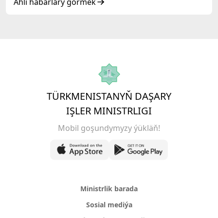
duşuşygyndaky ÇYKYŞY
Ähli habarlary görmek
TÜRKMENISTANYŇ DAŞARY
IŞLER MINISTRLIGI
Mobil goşundymyzy ýükläň!
Ministrlik barada
Sosial mediýa