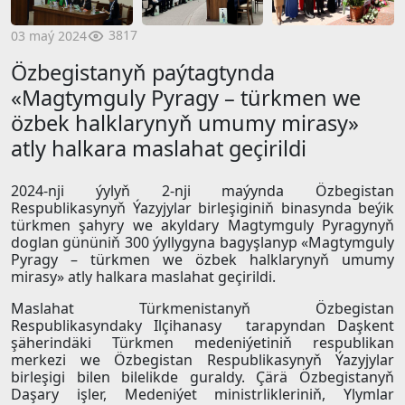
3817
03 maý 2024
Özbegistanyň paýtagtynda
«Magtymguly Pyragy – türkmen we
özbek halklarynyň umumy mirasy»
atly halkara maslahat geçirildi
2024-nji ýylyň 2-nji maýynda Özbegistan
Respublikasynyň Ýazyjylar birleşiginiň binasynda beýik
türkmen şahyry we akyldary Magtymguly Pyragynyň
doglan gününiň 300 ýyllygyna bagyşlanyp «Magtymguly
Pyragy – türkmen we özbek halklarynyň umumy
mirasy» atly halkara maslahat geçirildi.
Maslahat Türkmenistanyň Özbegistan
Respublikasyndaky Ilçihanasy tarapyndan Daşkent
şäherindäki Türkmen medeniýetiniň respublikan
merkezi we Özbegistan Respublikasynyň Ýazyjylar
birleşigi bilen bilelikde guraldy. Çärä Özbegistanyň
Daşary işler, Medeniýet ministrlikleriniň, Ylymlar