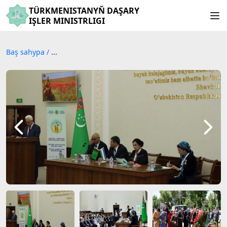
TÜRKMENISTANYŇ DAŞARY
IŞLER MINISTRLIGI
Baş sahypa
/
...