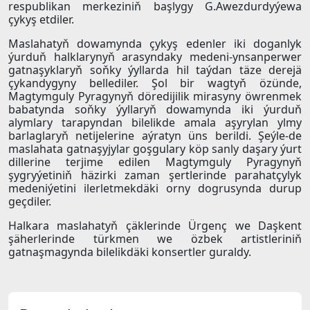
respublikan merkeziniň başlygy G.Awezdurdyýewa
çykyş etdiler.
Maslahatyň dowamynda çykyş edenler iki doganlyk
ýurduň halklarynyň arasyndaky medeni-ynsanperwer
gatnaşyklaryň soňky ýyllarda hil taýdan täze derejä
çykandygyny bellediler. Şol bir wagtyň özünde,
Magtymguly Pyragynyň döredijilik mirasyny öwrenmek
babatynda soňky ýyllaryň dowamynda iki ýurduň
alymlary tarapyndan bilelikde amala aşyrylan ylmy
barlaglaryň netijelerine aýratyn üns berildi. Şeýle-de
maslahata gatnaşyjylar goşgulary köp sanly daşary ýurt
dillerine terjime edilen Magtymguly Pyragynyň
şygryýetiniň häzirki zaman şertlerinde parahatçylyk
medeniýetini ilerletmekdäki orny dogrusynda durup
geçdiler.
Halkara maslahatyň çäklerinde Ürgenç we Daşkent
şäherlerinde türkmen we özbek artistleriniň
gatnaşmagynda bilelikdäki konsertler guraldy.