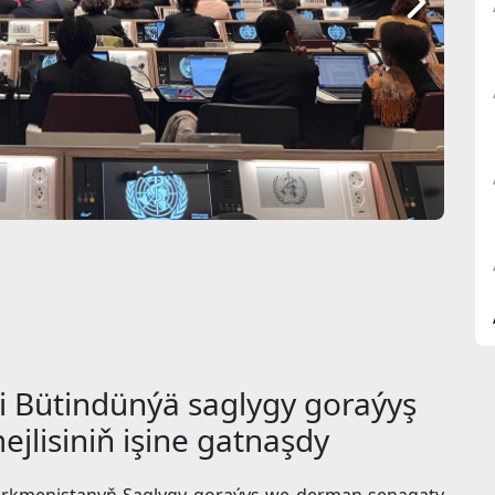
i Bütindünýä saglygy goraýyş
jlisiniň işine gatnaşdy
 Türkmenistanyň Saglygy goraýyş we derman senagaty