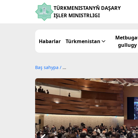
TÜRKMENISTANYŇ DAŞARY
IŞLER MINISTRLIGI
Metbuga
Habarlar
Türkmenistan
gullugy
Baş sahypa
/
...