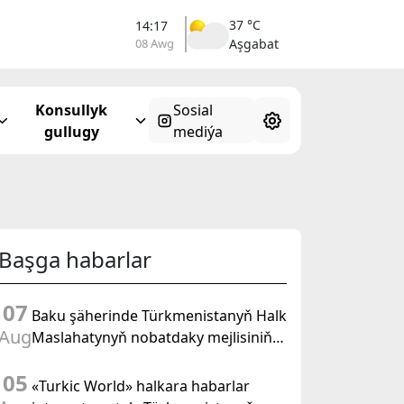
37 °C
14:17
08 Awg
Aşgabat
Konsullyk
Sosial
gullugy
mediýa
Başga habarlar
07
Baku şäherinde Türkmenistanyň Halk
Aug
Maslahatynyň nobatdaky mejlisiniň
ähmiýetine we BMG-niň «Halkara
05
hukugyň ýyly, 2028» atly
«Turkic World» halkara habarlar
Kararnamasyna bagyşlanan