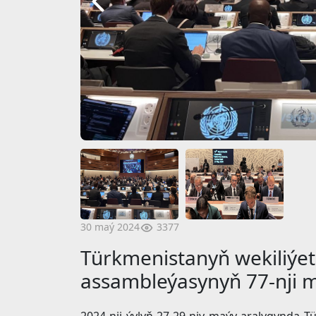
3377
30 maý 2024
Türkmenistanyň wekiliýet
assambleýasynyň 77-nji me
2024-nji ýylyň 27-29-njy maýy aralygynda