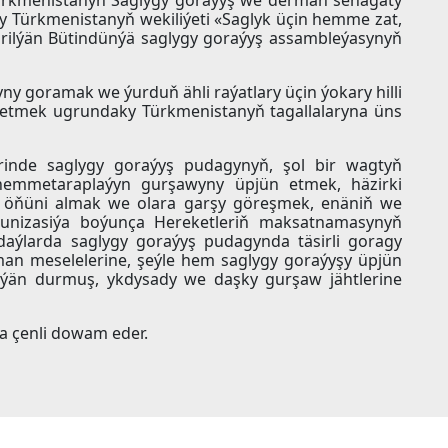
Türkmenistanyň wekiliýeti «Saglyk üçin hemme zat,
irilýän Bütindünýä saglygy goraýyş assambleýasynyň
y goramak we ýurduň ähli raýatlary üçin ýokary hilli
 etmek ugrundaky Türkmenistanyň tagallalaryna üns
erinde saglygy goraýyş pudagynyň, şol bir wagtyň
hemmetaraplaýyn gurşawyny üpjün etmek, häzirki
iň öňüni almak we olara garşy göreşmek, enäniň we
munizasiýa boýunça Hereketleriň maksatnamasynyň
daýlarda saglygy goraýyş pudagynda täsirli goragy
man meselelerine, şeýle hem saglygy goraýyşy üpjün
dýän durmuş, ykdysady we daşky gurşaw jähtlerine
na çenli dowam eder.