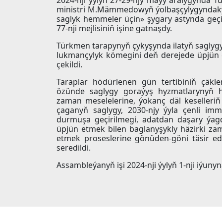
ministri M.Mämmedowyň ýolbaşçylygyndaky 
saglyk hemmeler üçin» şygary astynda geç
77-nji mejlisiniň işine gatnaşdy.
Türkmen tarapynyň çykyşynda ilatyň saglygyn
lukmançylyk kömegini deň derejede üpjün
çekildi.
Taraplar hödürlenen gün tertibiniň çäkl
özünde saglygy goraýyş hyzmatlarynyň 
zaman meselelerine, ýokanç däl keseller
çaganyň saglygy, 2030-njy ýyla çenli im
durmuşa geçirilmegi, adatdan daşary ýag
üpjün etmek bilen baglanyşykly häzirki za
etmek proseslerine gönüden-göni täsir e
seredildi.
Assambleýanyň işi 2024-nji ýylyň 1-nji iýuny