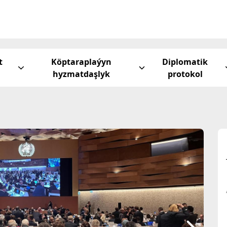
t
Köptaraplaýyn
Diplomatik
hyzmatdaşlyk
protokol