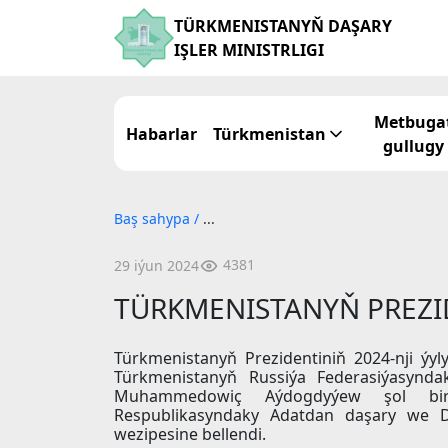
TÜRKMENISTANYŇ DAŞARY
IŞLER MINISTRLIGI
Metbuga
Habarlar
Türkmenistan
gullugy
Baş sahypa
/
...
4381
29 iýun 2024
TÜRKMENISTANYŇ PREZI
Türkmenistanyň Prezidentiniň 2024-nji ýy
Türkmenistanyň Russiýa Federasiýasynda
Muhammedowiç Aýdogdyýew şol bir
Respublikasyndaky Adatdan daşary we Dol
wezipesine bellendi.