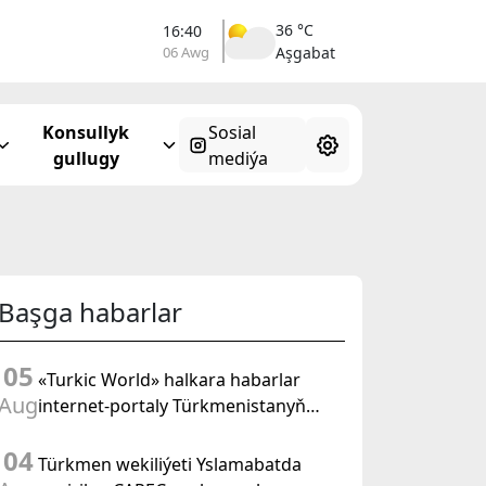
36 °C
16:40
06 Awg
Aşgabat
Konsullyk
Sosial
gullugy
mediýa
Başga habarlar
05
«Turkic World» halkara habarlar
Aug
internet-portaly Türkmenistanyň
Halk Maslahatynyň mejlisine
04
taýýarlygy we onuň geçirilşini giňden
Türkmen wekiliýeti Yslamabatda
beýan eder