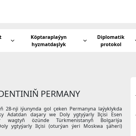
t
Köptaraplaýyn
Diplomatik
hyzmatdaşlyk
protokol
DENTINIŇ PERMANY
lyň 28-nji iýunynda gol çeken Permanyna laýyklykda
ky Adatdan daşary we Doly ygtyýarly Ilçisi Esen
 wagtyň özünde Türkmenistanyň Bolgariýa
y ygtyýarly Ilçisi (oturýan ýeri Moskwa şäheri)