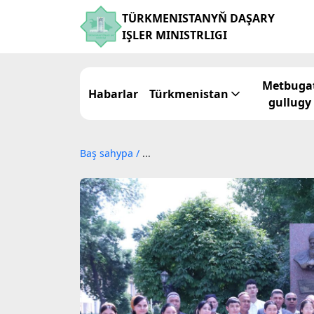
TÜRKMENISTANYŇ DAŞARY
IŞLER MINISTRLIGI
Metbuga
Habarlar
Türkmenistan
gullugy
Baş sahypa
/
...