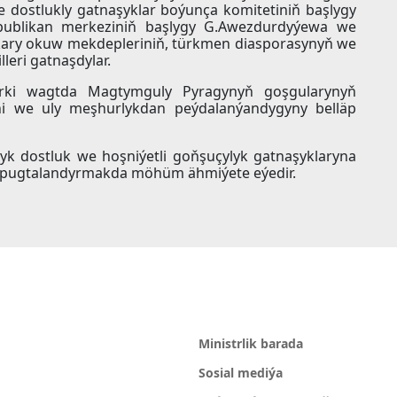
e dostlukly gatnaşyklar boýunça komitetiniň başlygy
publikan merkeziniň başlygy G.Awezdurdyýewa we
 ýokary okuw mekdepleriniň, türkmen diasporasynyň we
lleri gatnaşdylar.
rki wagtda Magtymguly Pyragynyň goşgularynyň
gini we uly meşhurlykdan peýdalanýandygyny belläp
rlyk dostluk we hoşniýetli goňşuçylyk gatnaşyklaryna
pugtalandyrmakda möhüm ähmiýete eýedir.
Ministrlik barada
Sosial mediýa