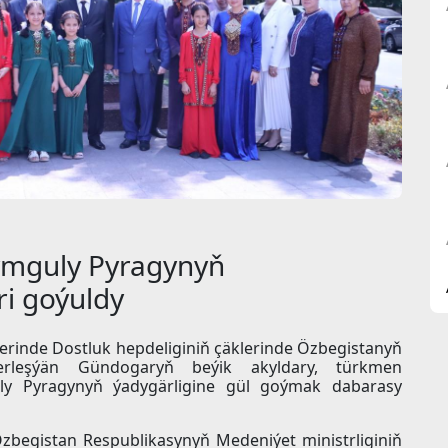
ymguly Pyragynyň
ri goýuldy
herinde Dostluk hepdeliginiň çäklerinde Özbegistanyň
erleşýän Gündogaryň beýik akyldary, türkmen
y Pyragynyň ýadygärligine gül goýmak dabarasy
zbegistan Respublikasynyň Medeniýet ministrliginiň