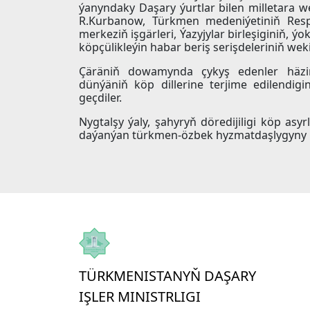
ýanyndaky Daşary ýurtlar bilen milletara w
R.Kurbanow, Türkmen medeniýetiniň Res
merkeziň işgärleri, Ýazyjylar birleşiginiň,
köpçülikleýin habar beriş serişdeleriniň weki
Çäräniň dowamynda çykyş edenler häzi
dünýäniň köp dillerine terjime edilendi
geçdiler.
Nygtalşy ýaly, şahyryň döredijiligi köp asy
daýanýan türkmen-özbek hyzmatdaşlygyny 
TÜRKMENISTANYŇ DAŞARY
IŞLER MINISTRLIGI