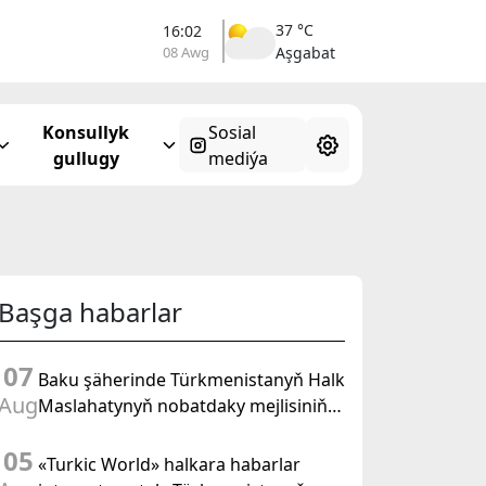
37 °C
16:02
08 Awg
Aşgabat
Konsullyk
Sosial
gullugy
mediýa
Başga habarlar
07
Baku şäherinde Türkmenistanyň Halk
Aug
Maslahatynyň nobatdaky mejlisiniň
ähmiýetine we BMG-niň «Halkara
05
hukugyň ýyly, 2028» atly
«Turkic World» halkara habarlar
Kararnamasyna bagyşlanan