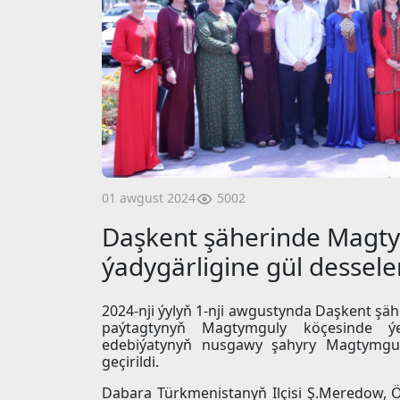
5002
01 awgust 2024
Daşkent şäherinde Magt
ýadygärligine gül dessele
2024-nji ýylyň 1-nji awgustynda Daşkent şä
paýtagtynyň Magtymguly köçesinde ý
edebiýatynyň nusgawy şahyry Magtymgul
geçirildi.
Dabara Türkmenistanyň Ilçisi Ş.Meredow, Ö