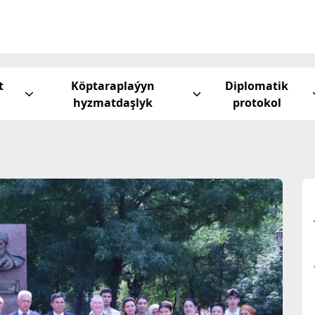
t
Köptaraplaýyn
Diplomatik
hyzmatdaşlyk
protokol