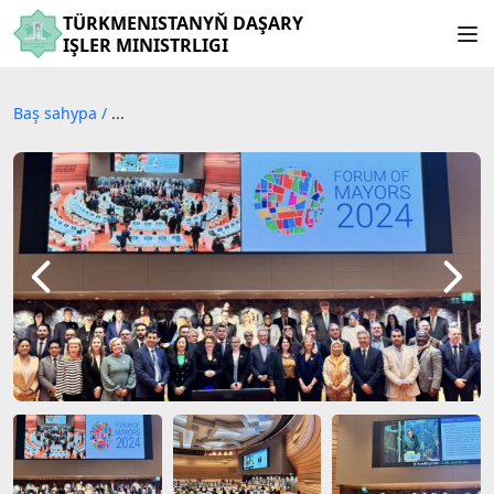
TÜRKMENISTANYŇ DAŞARY
IŞLER MINISTRLIGI
Baş sahypa
/
...