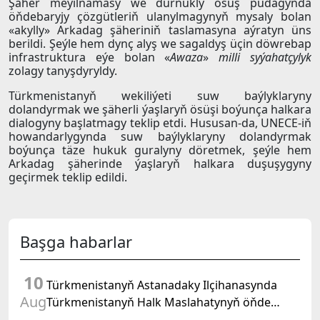
Şäher meýilnamasy we durnukly ösüş pudagynda
öňdebaryjy çözgütleriň ulanylmagynyň mysaly bolan
«akylly» Arkadag şäheriniň taslamasyna aýratyn üns
berildi. Şeýle hem dynç alyş we sagaldyş üçin döwrebap
infrastruktura eýe bolan «
Awaza
»
milli syýahatçylyk
zolagy tanyşdyryldy.
Türkmenistanyň wekiliýeti suw baýlyklaryny
dolandyrmak we şäherli ýaşlaryň ösüşi boýunça halkara
dialogyny başlatmagy teklip etdi. Hususan-da, UNECE-iň
howandarlygynda suw baýlyklaryny dolandyrmak
boýunça täze hukuk guralyny döretmek, şeýle hem
Arkadag şäherinde ýaşlaryň halkara duşuşygyny
geçirmek teklip edildi.
Başga habarlar
10
Türkmenistanyň Astanadaky Ilçihanasynda
Aug
Türkmenistanyň Halk Maslahatynyň öňde
boljak mejlisiniň ähmiýeti ara alnyp