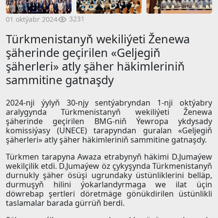
3231
01 oktýabr 2024
Türkmenistanyň wekiliýeti Ženewa
şäherinde geçirilen «Geljegiň
şäherleri» atly şäher häkimleriniň
sammitine gatnaşdy
2024-nji ýylyň 30-njy sentýabryndan 1-nji oktýabry
aralygynda Türkmenistanyň wekiliýeti Ženewa
şäherinde geçirilen BMG-niň Ýewropa ykdysady
komissiýasy (UNECE) tarapyndan guralan «Geljegiň
şäherleri» atly şäher häkimleriniň sammitine gatnaşdy.
Türkmen tarapyna Awaza etrabynyň häkimi D.Jumaýew
wekilçilik etdi. D.Jumaýew öz çykyşynda Türkmenistanyň
durnukly şäher ösüşi ugrundaky üstünliklerini belläp,
durmuşyň hilini ýokarlandyrmaga we ilat üçin
döwrebap şertleri döretmäge gönükdirilen üstünlikli
taslamalar barada gürrüň berdi.