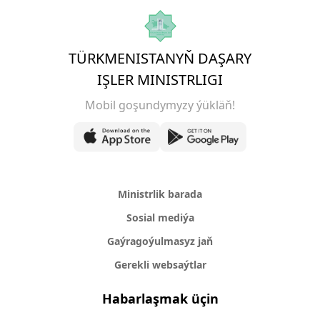
TÜRKMENISTANYŇ DAŞARY
IŞLER MINISTRLIGI
Mobil goşundymyzy ýükläň!
Ministrlik barada
Sosial mediýa
Gaýragoýulmasyz jaň
Gerekli websaýtlar
Habarlaşmak üçin