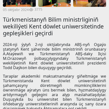
3775
05 oktýabr 2024
Türkmenistanyň Bilim ministrliginiň
wekiliýeti Kent döwlet uniwersitetinde
gepleşikleri geçirdi
2024-nji ýylyň 2-nji oktýabrynda ABŞ-nyň Ogaýo
ştatynyň Kent şäherinde bilim ministriniň orunbasary
A.Ataýewiň we Türkmenistanyň ABŞ-daky Ilçisi
M.Orazowyň ýolbaşçylygyndaky Türkmenistanyň
wekiliýetiniň Kent döwlet uniwersitetiniň prezidenti
Todd Daýkon bilen duşuşygy geçirildi.
Taraplar akademiki maksatnamalary giňeltmäge we
Türkmenistanda Kent döwlet uniwersitetiniň
şahamçasyny döretmegiň mümkinçiliklerini
öwrenmäge aýratyn üns bermek bilen, hyzmatdaşlygy
artdyrmagyň geljegini ara alyp maslahatlaşdylar.
Duşuşykda bu uniwersitet bilen Türkmenistanyň
öňdebaryjy uniwersitetleriniň arasynda üç sany özara
düşünişmek hakynda Ähtnamalara gol çekildi.