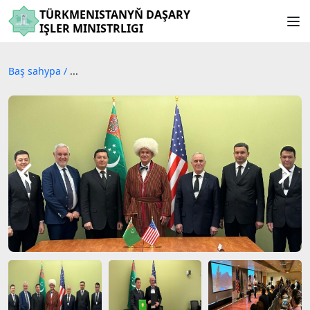
TÜRKMENISTANYŇ DAŞARY
IŞLER MINISTRLIGI
Baş sahypa
/
...