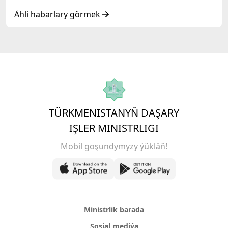
döwlet Baştutanlarynyň resmi däl konsultatiw
duşuşygyndaky ÇYKYŞY
Ähli habarlary görmek
TÜRKMENISTANYŇ DAŞARY
IŞLER MINISTRLIGI
Mobil goşundymyzy ýükläň!
Ministrlik barada
Sosial mediýa