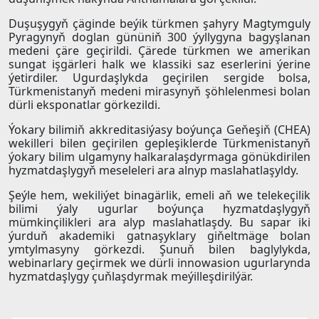
Duşuşygyň çäginde beýik türkmen şahyry Magtymguly
Pyragynyň doglan gününiň 300 ýyllygyna bagyşlanan
medeni çäre geçirildi. Çärede türkmen we amerikan
sungat işgärleri halk we klassiki saz eserlerini ýerine
ýetirdiler. Ugurdaşlykda geçirilen sergide bolsa,
Türkmenistanyň medeni mirasynyň şöhlelenmesi bolan
dürli eksponatlar görkezildi.
Ýokary bilimiň akkreditasiýasy boýunça Geňeşiň (CHEA)
wekilleri bilen geçirilen gepleşiklerde Türkmenistanyň
ýokary bilim ulgamyny halkaralaşdyrmaga gönükdirilen
hyzmatdaşlygyň meseleleri ara alnyp maslahatlaşyldy.
Şeýle hem, wekiliýet binagärlik, emeli aň we telekeçilik
bilimi ýaly ugurlar boýunça hyzmatdaşlygyň
mümkinçilikleri ara alyp maslahatlaşdy. Bu sapar iki
ýurduň akademiki gatnaşyklary giňeltmäge bolan
ymtylmasyny görkezdi. Şunuň bilen baglylykda,
webinarlary geçirmek we dürli innowasion ugurlarynda
hyzmatdaşlygy çuňlaşdyrmak meýilleşdirilýär.