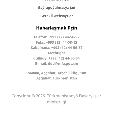
Gaýragoýulmasyz jaň
Gerekli websaýtlar
Habarlaşmak üçin
Telefon: +993 (12) 44-56-92
Faks: +993 (12) 44-58-12
Kabulhana: +993 (12) 44-56-87
Metbugat
gullugy: +993 (12) 44-56-04
E-mail:
ddd@mfa.gov.tm
744000, Aşgabat, Arçabil köç., 108
Aşgabat, Türkmenistan
Copyright © 2026. Türkmenistanyň Daşary işler
ministrligi