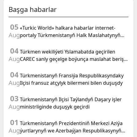
Başga habarlar
05
«Turkic World» halkara habarlar internet-
Aug
portaly Türkmenistanyň Halk Maslahatynyň
mejlisine taýýarlygy we onuň geçirilşini giňden
04
beýan eder
Türkmen wekiliýeti Yslamabatda geçirilen
Aug
CAREC sanly geçelge boýunça maslahat beriş
duşuşygyna gatnaşdy
04
Türkmenistanyň Fransiýa Respublikasyndaky
Aug
Ilçisi fransuz atçylyk bilermeni bilen duşuşdy
03
Türkmenistanyň Ilçisi Taýlandyň Daşary işler
Aug
ministrliginde duşuşyk geçirdi
01
Türkmenistanyň Prezidentiniň Merkezi Aziýa
Aug
ýurtlarynyň we Azerbaýjan Respublikasynyň