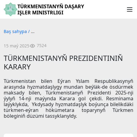
TÜRKMENISTANYŇ DAŞARY
IŞLER MINISTRLIGI
Baş sahypa
/
...
7524
15 maý 2025
TÜRKMENISTANYŇ PREZIDENTINIŇ
KARARY
Türkmenistan bilen Eýran Yslam Respublikasynyň
arasynda hyzmatdaşlygy mundan beýläk-de ösdürmek
maksady bilen, Türkmenistanyň Prezidenti 2025-nji
ýylyň 14-nji maýynda Karara gol çekdi. Resminama
laýyklykda, Ykdysady hyzmatdaşlyk boýunça bilelikdäki
türkmen-eýran hökümetara toparynyň Türkmen
böleginiň düzümi tassyklanyldy.