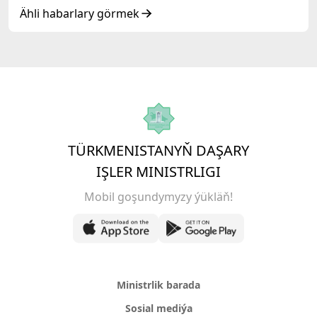
Ähli habarlary görmek
TÜRKMENISTANYŇ DAŞARY
IŞLER MINISTRLIGI
Mobil goşundymyzy ýükläň!
Ministrlik barada
Sosial mediýa