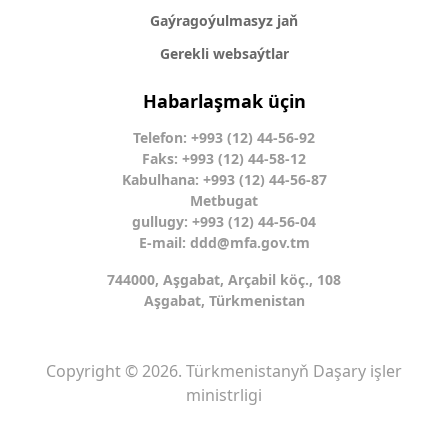
Gaýragoýulmasyz jaň
Gerekli websaýtlar
Habarlaşmak üçin
Telefon: +993 (12) 44-56-92
Faks: +993 (12) 44-58-12
Kabulhana: +993 (12) 44-56-87
Metbugat
gullugy: +993 (12) 44-56-04
E-mail:
ddd@mfa.gov.tm
744000, Aşgabat, Arçabil köç., 108
Aşgabat, Türkmenistan
Copyright © 2026. Türkmenistanyň Daşary işler
ministrligi