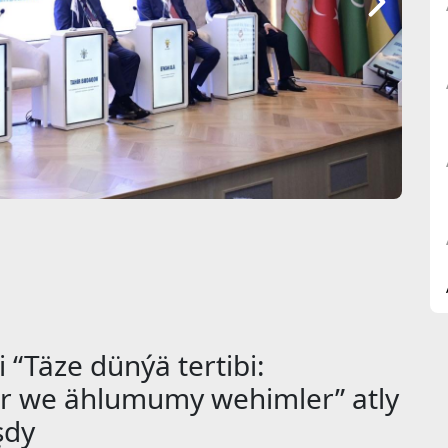
 “Täze dünýä tertibi:
r we ählumumy wehimler” atly
şdy