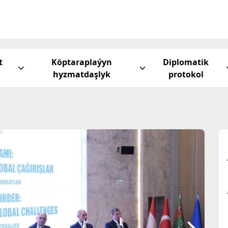
t
Köptaraplaýyn
Diplomatik
hyzmatdaşlyk
protokol