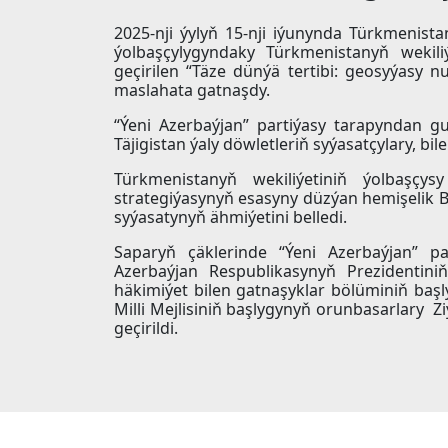
2025-nji ýylyň 15-nji iýunynda Türkmenis
ýolbaşçylygyndaky Türkmenistanyň wekil
geçirilen “Täze dünýä tertibi: geosyýasy
maslahata gatnaşdy.
“Ýeni Azerbaýjan” partiýasy tarapyndan g
Täjigistan ýaly döwletleriň syýasatçylary, bil
Türkmenistanyň wekiliýetiniň ýolbaşçy
strategiýasynyň esasyny düzýan hemişelik B
syýasatynyň ähmiýetini belledi.
Saparyň çäklerinde “Ýeni Azerbaýjan” p
Azerbaýjan Respublikasynyň Prezidentini
häkimiýet bilen gatnaşyklar bölüminiň baş
Milli Mejlisiniň başlygynyň orunbasarlary 
geçirildi.