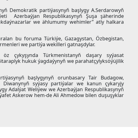
tanyň Demokratik partiýasynyň başlygy A.Serdarowyň
iýeti Azerbaýjan Respublikasynyň Şuşa şäherinde
 nukdaýnazarlar we ählumumy wehimler” atly halkara
uralan bu foruma Türkiýe, Gazagystan, Özbegistan,
ermenleri we partiýa wekilleri gatnaşdylar.
sy öz çykyşynda Türkmenistanyň daşary syýasat
itaraplyk hukuk ýagdaýynyň we parahatçylyksöýüjilik
artiýasynyň başlygynyň orunbasary Tair Budagow,
ň Diwanynyň syýasy partiýalar we kanun çykaryjy
lygy Adalýat Weliýew we Azerbaýjan Respublikasynyň
Ziýafet Askerow hem-de Ali Ahmedow bilen duşuşyklar