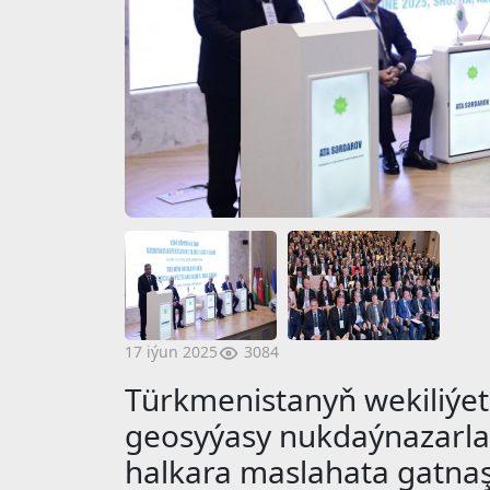
3084
17 iýun 2025
Türkmenistanyň wekiliýeti
geosyýasy nukdaýnazarla
halkara maslahata gatna