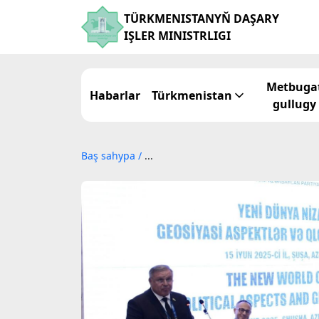
TÜRKMENISTANYŇ DAŞARY
IŞLER MINISTRLIGI
Metbuga
Habarlar
Türkmenistan
gullugy
Baş sahypa
/
...