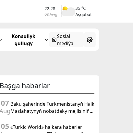
35 °C
22:28
08 Awg
Aşgabat
Konsullyk
Sosial
gullugy
mediýa
Başga habarlar
07
Baku şäherinde Türkmenistanyň Halk
Aug
Maslahatynyň nobatdaky mejlisiniň
ähmiýetine we BMG-niň «Halkara
05
hukugyň ýyly, 2028» atly
«Turkic World» halkara habarlar
Kararnamasyna bagyşlanan