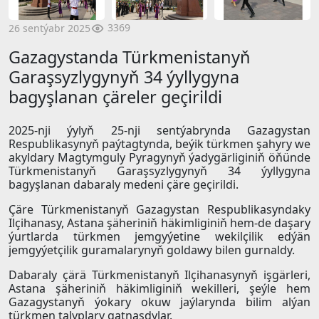
3369
26 sentýabr 2025
Gazagystanda Türkmenistanyň
Garaşsyzlygynyň 34 ýyllygyna
bagyşlanan çäreler geçirildi
2025-nji ýylyň 25-nji sentýabrynda Gazagystan
Respublikasynyň paýtagtynda, beýik türkmen şahyry we
akyldary Magtymguly Pyragynyň ýadygärliginiň öňünde
Türkmenistanyň Garaşsyzlygynyň 34 ýyllygyna
bagyşlanan dabaraly medeni çäre geçirildi.
Çäre Türkmenistanyň Gazagystan Respublikasyndaky
Ilçihanasy, Astana şäheriniň häkimliginiň hem-de daşary
ýurtlarda türkmen jemgyýetine wekilçilik edýän
jemgyýetçilik guramalarynyň goldawy bilen gurnaldy.
Dabaraly çärä Türkmenistanyň Ilçihanasynyň işgärleri,
Astana şäheriniň häkimliginiň wekilleri, şeýle hem
Gazagystanyň ýokary okuw jaýlarynda bilim alýan
türkmen talyplary gatnaşdylar.