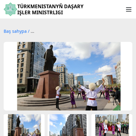
TÜRKMENISTANYŇ DAŞARY
IŞLER MINISTRLIGI
Baş sahypa
/
...