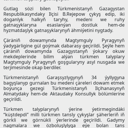
Gutlag sözi bilen Türkmenistanyň Gazagystan
Respublikasyndaky Ilçisi B.Rejepow çykyş edip, iki
doganlyk halkyň taryhy, medeni we ruhy
gatnaşyklaryna esaslanýan dostluk hem-de
hyzmatdaşlyk gatnaşyklarynyň ähmiýetini nygtady.
Çäräniň dowamynda Magtymguly Pyragynyň
ýadygärligine gül goýmak dabarasy geçirildi. Şeýle hem
çäräniň dowamynda Gazagystanyň ýokary okuw
mekdeplerinde bilim alýan türkmen talyplary
Magtymguly Pyragynyň goşgularyny asyl nusgada we
terjimesinde okap berdiler.
Türkmenistanyň Garaşsyzlygynyň 34 ýyllygyna
bagyşlanyp gurnalan bu medeni çäreleri dowam etmek
boýunça gezegi Türkmenistanyň Ilçihanasynyň
Almatydaky hem-de Aktaudaky Konsullyk bölümlerine
geçirildi.
Türkmen talyplarynyň ýerine ýetirmegindäki
“küştdepdi” milli türkmen tansly çykyşlar şäherleriň iň
görkli we görnükli ýerlerinde geçirildi. Gadymy
nagmalara we özboluşlylyga eýe bolan tans