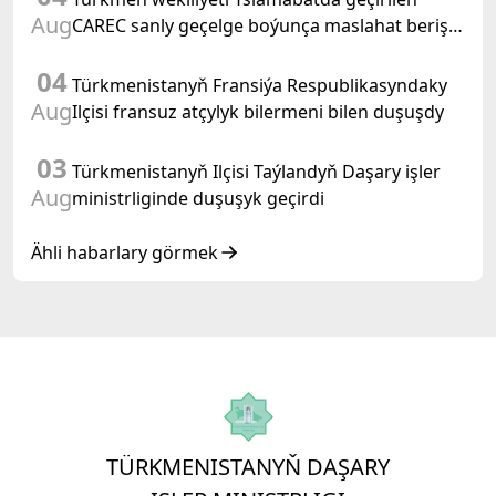
Aug
CAREC sanly geçelge boýunça maslahat beriş
duşuşygyna gatnaşdy
04
Türkmenistanyň Fransiýa Respublikasyndaky
Aug
Ilçisi fransuz atçylyk bilermeni bilen duşuşdy
03
Türkmenistanyň Ilçisi Taýlandyň Daşary işler
Aug
ministrliginde duşuşyk geçirdi
Ähli habarlary görmek
TÜRKMENISTANYŇ DAŞARY