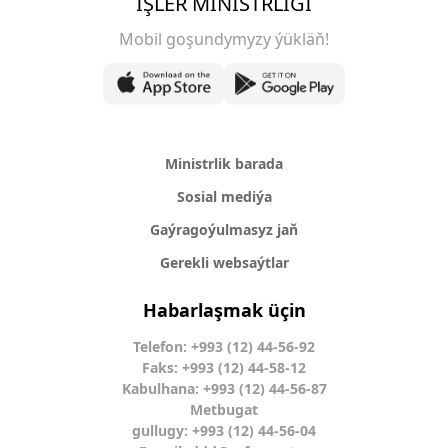
IŞLER MINISTRLIGI
Mobil goşundymyzy ýükläň!
Ministrlik barada
Sosial mediýa
Gaýragoýulmasyz jaň
Gerekli websaýtlar
Habarlaşmak üçin
Telefon: +993 (12) 44-56-92
Faks: +993 (12) 44-58-12
Kabulhana: +993 (12) 44-56-87
Metbugat
gullugy: +993 (12) 44-56-04