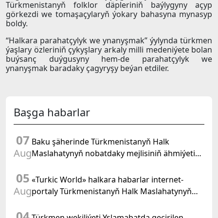
Türkmenistanyň folklor däpleriniň baýlygyny açyp
görkezdi we tomaşaçylaryň ýokary bahasyna mynasyp
boldy.
“Halkara parahatçylyk we ynanyşmak” ýylynda türkmen
ýaşlary özleriniň çykyşlary arkaly milli medeniýete bolan
buýsanç duýgusyny hem-de parahatçylyk we
ynanyşmak baradaky çagyryşy beýan etdiler.
Başga habarlar
07
Baku şäherinde Türkmenistanyň Halk
Aug
Maslahatynyň nobatdaky mejlisiniň ähmiýetine
we BMG-niň «Halkara hukugyň ýyly, 2028» atly
05
Kararnamasyna bagyşlanan maslahat geçirildi
«Turkic World» halkara habarlar internet-
Aug
portaly Türkmenistanyň Halk Maslahatynyň
mejlisine taýýarlygy we onuň geçirilşini giňden
04
beýan eder
Türkmen wekiliýeti Yslamabatda geçirilen