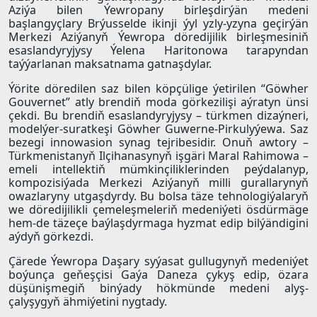
Aziýa bilen Ýewropany birleşdirýän medeni
başlangyçlary Brýusselde ikinji ýyl yzly-yzyna geçirýän
Merkezi Aziýanyň Ýewropa döredijilik birleşmesiniň
esaslandyryjysy Ýelena Haritonowa tarapyndan
taýýarlanan maksatnama gatnaşdylar.
Ýörite döredilen saz bilen köpçülige ýetirilen “Göwher
Gouvernet” atly brendiň moda görkezilişi aýratyn ünsi
çekdi. Bu brendiň esaslandyryjysy – türkmen dizaýneri,
modelýer-suratkeşi Göwher Guwerne-Pirkulyýewa. Saz
bezegi innowasion synag tejribesidir. Onuň awtory –
Türkmenistanyň Ilçihanasynyň işgäri Maral Rahimowa –
emeli intellektiň mümkinçiliklerinden peýdalanyp,
kompozisiýada Merkezi Aziýanyň milli gurallarynyň
owazlaryny utgaşdyrdy. Bu bolsa täze tehnologiýalaryň
we döredijilikli çemeleşmeleriň medeniýeti ösdürmäge
hem-de täzeçe baýlaşdyrmaga hyzmat edip bilýändigini
aýdyň görkezdi.
Çärede Ýewropa Daşary syýasat gullugynyň medeniýet
boýunça geňeşçisi Gaýa Daneza çykyş edip, özara
düşünişmegiň binýady hökmünde medeni alyş-
çalyşygyň ähmiýetini nygtady.