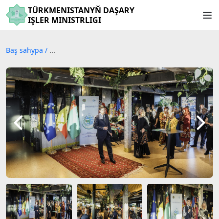
TÜRKMENISTANYŇ DAŞARY
IŞLER MINISTRLIGI
Baş sahypa
/
...