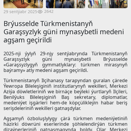
2642
29 sentýabr 2025
Brýusselde Türkmenistanyň
Garaşsyzlyk güni mynasybetli medeni
agşam geçirildi
2025-nji ýylyň 29-njy sentýabrynda Türkmenistanyň
Garaşsyzlyk güni mynasybetli Brýusselde
«Garaşsyzlygyň gymmatlyklary: türkmen mirasynyň
baýramy» atly medeni agşam geçirildi.
Türkmenistanyň Ilçihanasy tarapyndan guralan çärede
Ýewropa Bileleşiginiň institutlarynyň wekilleri, Merkezi
Aziýa döwletleriniň we birnäçe beýleki ýurtlaryň Ilçileri,
Benilýuks Bileleşiginiň Baş sekretary, diplomatlar,
medeniýet işgärleri hem-de köpçülikleýin habar beriş
serişdeleriniň wekilleri gatnaşdylar.
Agşamyň özboluşlylygy çärä türkmen medeniýetiniň
häzirki döwrüni eserlerinde şöhlelendirýän türkmen
dizaýnerleriniň gatnaşmagynda boldy. Olar Merkezi