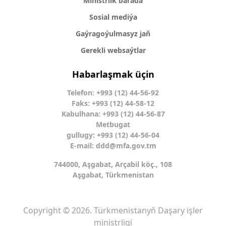
Ministrlik barada
Sosial mediýa
Gaýragoýulmasyz jaň
Gerekli websaýtlar
Habarlaşmak üçin
Telefon: +993 (12) 44-56-92
Faks: +993 (12) 44-58-12
Kabulhana: +993 (12) 44-56-87
Metbugat
gullugy: +993 (12) 44-56-04
E-mail:
ddd@mfa.gov.tm
744000, Aşgabat, Arçabil köç., 108
Aşgabat, Türkmenistan
Copyright © 2026. Türkmenistanyň Daşary işler
ministrligi