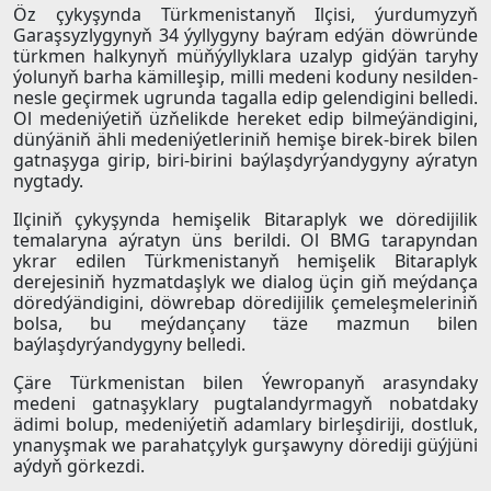
Öz çykyşynda Türkmenistanyň Ilçisi, ýurdumyzyň
Garaşsyzlygynyň 34 ýyllygyny baýram edýän döwründe
türkmen halkynyň müňýyllyklara uzalyp gidýän taryhy
ýolunyň barha kämilleşip, milli medeni koduny nesilden-
nesle geçirmek ugrunda tagalla edip gelendigini belledi.
Ol medeniýetiň üzňelikde hereket edip bilmeýändigini,
dünýäniň ähli medeniýetleriniň hemişe birek-birek bilen
gatnaşyga girip, biri-birini baýlaşdyrýandygyny aýratyn
nygtady.
Ilçiniň çykyşynda hemişelik Bitaraplyk we döredijilik
temalaryna aýratyn üns berildi. Ol BMG tarapyndan
ykrar edilen Türkmenistanyň hemişelik Bitaraplyk
derejesiniň hyzmatdaşlyk we dialog üçin giň meýdança
döredýändigini, döwrebap döredijilik çemeleşmeleriniň
bolsa, bu meýdançany täze mazmun bilen
baýlaşdyrýandygyny belledi.
Çäre Türkmenistan bilen Ýewropanyň arasyndaky
medeni gatnaşyklary pugtalandyrmagyň nobatdaky
ädimi bolup, medeniýetiň adamlary birleşdiriji, dostluk,
ynanyşmak we parahatçylyk gurşawyny dörediji güýjüni
aýdyň görkezdi.