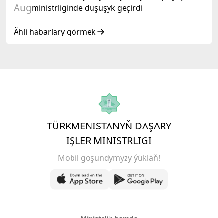
Aug
ministrliginde duşuşyk geçirdi
Ähli habarlary görmek
TÜRKMENISTANYŇ DAŞARY
IŞLER MINISTRLIGI
Mobil goşundymyzy ýükläň!