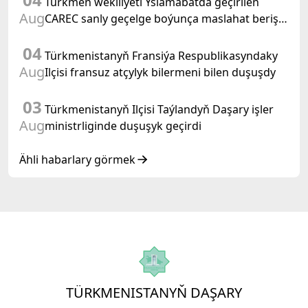
Türkmen wekiliýeti Yslamabatda geçirilen
Aug
CAREC sanly geçelge boýunça maslahat beriş
duşuşygyna gatnaşdy
04
Türkmenistanyň Fransiýa Respublikasyndaky
Aug
Ilçisi fransuz atçylyk bilermeni bilen duşuşdy
03
Türkmenistanyň Ilçisi Taýlandyň Daşary işler
Aug
ministrliginde duşuşyk geçirdi
Ähli habarlary görmek
TÜRKMENISTANYŇ DAŞARY