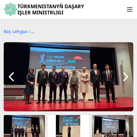
TÜRKMENISTANYŇ DAŞARY
IŞLER MINISTRLIGI
Baş sahypa
/
...