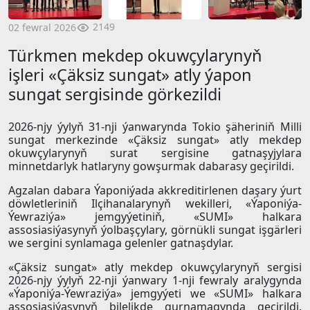
2149
02 fewral 2026
Türkmen mekdep okuwçylarynyň
işleri «Çäksiz sungat» atly ýapon
sungat sergisinde görkezildi
2026-njy ýylyň 31-nji ýanwarynda Tokio şäheriniň Milli
sungat merkezinde «Çäksiz sungat» atly mekdep
okuwçylarynyň surat sergisine gatnaşyjylara
minnetdarlyk hatlaryny gowşurmak dabarasy geçirildi.
Agzalan dabara Ýaponiýada akkreditirlenen daşary ýurt
döwletleriniň Ilçihanalarynyň wekilleri, «Ýaponiýa-
Ýewraziýa» jemgyýetiniň, «SUMI» halkara
assosiasiýasynyň ýolbaşçylary, görnükli sungat işgärleri
we sergini synlamaga gelenler gatnaşdylar.
«Çäksiz sungat» atly mekdep okuwçylarynyň sergisi
2026-njy ýylyň 22-nji ýanwary 1-nji fewraly aralygynda
«Ýaponiýa-Ýewraziýa» jemgyýeti we «SUMI» halkara
assosiasiýasynyň bilelikde gurnamagynda geçirildi.