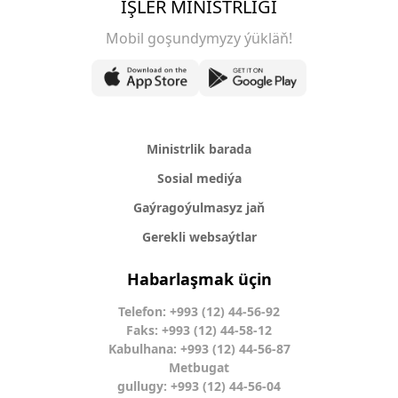
IŞLER MINISTRLIGI
Mobil goşundymyzy ýükläň!
Ministrlik barada
Sosial mediýa
Gaýragoýulmasyz jaň
Gerekli websaýtlar
Habarlaşmak üçin
Telefon: +993 (12) 44-56-92
Faks: +993 (12) 44-58-12
Kabulhana: +993 (12) 44-56-87
Metbugat
gullugy: +993 (12) 44-56-04