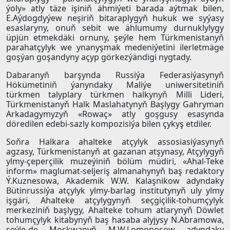
ýoly» atly täze işiniň ähmiýeti barada aýtmak bilen,
E.Aýdogdyýew neşiriň bitaraplygyň hukuk we syýasy
esaslaryny, onuň sebit we ählumumy durnuklylygy
üpjün etmekdäki ornuny, şeýle hem Türkmenistanyň
parahatçylyk we ynanyşmak medeniýetini ilerletmäge
goşýan goşandyny açyp görkezýändigi nygtady.
Dabaranyň barşynda Russiýa Federasiýasynyň
Hökümetiniň ýanyndaky Maliýe uniwersitetiniň
türkmen talyplary türkmen halkynyň Milli Lideri,
Türkmenistanyň Halk Maslahatynyň Başlygy Gahryman
Arkadagymyzyň «Rowaç» atly goşgusy esasynda
döredilen edebi-sazly kompozisiýa bilen çykyş etdiler.
Soňra Halkara ahalteke atçylyk assosiasiýasynyň
agzasy, Türkmenistanyň at gazanan atşynasy, Atçylygyň
ylmy-çeperçilik muzeýiniň bölüm müdiri, «Ahal-Teke
inform» maglumat-seljeriş almanahynyň baş redaktory
Ý.Kuznesowa, Akademik W.W. Kalaşnikow adyndaky
Bütinrussiýa atçylyk ylmy-barlag institutynyň uly ylmy
işgäri, Ahalteke atçylygynyň seçgiçilik-tohumçylyk
merkeziniň başlygy, Ahalteke tohum atlarynyň Döwlet
tohumçylyk kitabynyň baş hasaba alyjysy N.Abramowa,
şeýle-de Moskwanyň M.W.Lomonosow adyndaky