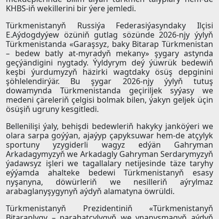
KHBS-iň wekillerini bir ýere jemledi.
Türkmenistanyň Russiýa Federasiýasyndaky Ilçisi
E.Aýdogdyýew özüniň gutlag sözünde 2026-njy ýylyň
Türkmenistanda «Garaşsyz, baky Bitarap Türkmenistan
– bedew batly at-myradyň mekany» şygary astynda
geçýändigini nygtady. Ýyldyrym deý ýüwrük bedewiň
keşbi ýurdumyzyň häzirki wagtdaky ösüş depginini
şöhlelendirýär. Bu şygar 2026-njy ýylyň tutuş
dowamynda Türkmenistanda geçiriljek syýasy we
medeni çäreleriň çelgisi bolmak bilen, ýakyn geljek üçin
ösüşiň ugruny kesgitledi.
Bellenilişi ýaly, behişdi bedewleriň hakyky janköýeri we
olara sarpa goýýan, ajaýyp çapyksuwar hem-de atçylyk
sportuny yzygiderli wagyz edýän Gahryman
Arkadagymyzyň we Arkadagly Gahryman Serdarymyzyň
ýadawsyz işleri we tagallalary netijesinde täze taryhy
eýýamda ahalteke bedewi Türkmenistanyň esasy
nyşanyna, döwürleriň we nesilleriň aýrylmaz
arabaglanyşygynyň aýdyň alamatyna öwrüldi.
Türkmenistanyň Prezidentiniň «Türkmenistanyň
Bitaraplygy – parahatçylygyň we ynanyşmagyň aýdyň