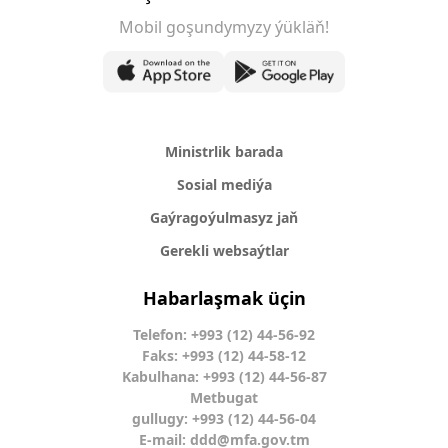
Mobil goşundymyzy ýükläň!
Ministrlik barada
Sosial mediýa
Gaýragoýulmasyz jaň
Gerekli websaýtlar
Habarlaşmak üçin
Telefon: +993 (12) 44-56-92
Faks: +993 (12) 44-58-12
Kabulhana: +993 (12) 44-56-87
Metbugat
gullugy: +993 (12) 44-56-04
E-mail:
ddd@mfa.gov.tm