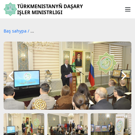
TÜRKMENISTANYŇ DAŞARY
IŞLER MINISTRLIGI
Baş sahypa
/
...