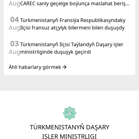
Aug
CAREC sanly geçelge boýunça maslahat beriş
duşuşygyna gatnaşdy
04
Türkmenistanyň Fransiýa Respublikasyndaky
Aug
Ilçisi fransuz atçylyk bilermeni bilen duşuşdy
03
Türkmenistanyň Ilçisi Taýlandyň Daşary işler
Aug
ministrliginde duşuşyk geçirdi
Ähli habarlary görmek
TÜRKMENISTANYŇ DAŞARY
IŞLER MINISTRLIGI