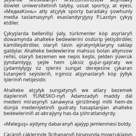
döwlet uniwersitetiniň talyby, ussat sportçy, at eýesi,
«МедиаКонь» atly atçylyk sporty baradaky şowhunly
media taslamasynyň esaslandyryjysy P.Lazdyn çykyş
etdiler.
Çykyşlarda bellenilişi ýaly, türkmenler köp asyrlaryň
dowamynda ahalteke bedewlerini ösdürip ýetişdirdiler,
kämilleşdirdiler, olaryň täsin aýratynlyklaryny saklap
galdylar. Ahalteke bedewlerine mahsus bolan altynsow
reňki, olaryň bezemen we nepis keşbi, ýelden ýüwrük
ýyndamlygy, şeýle hem çäksiz gujur-gaýraty we
çydamlylygy öz işlerini sungat derejesine çykaran
tutanýerli seýisleriň, irginsiz atşynaslaryň köp ýyllyk
işleriniň netijesidir.
Ahalteke atçylyk sungatynyň we atlary bezemek
däpleriniň ÝUNESKO-nyň Adamzadyň maddy däl
medeni mirasynyň sanawyna girizilmegi milli hem-de
dünýä medeniýetiniň gudraty hasaplanýan ahalteke
bedewleriniň at-abraýyny has-da şöhratlandyrdy.
«Meleguş» aýdymy dabaranyň ajaýyp jemlenmesi boldy.
Çäräniň çäklerinde Ilçihananyň binasynda mowzuklaýyn