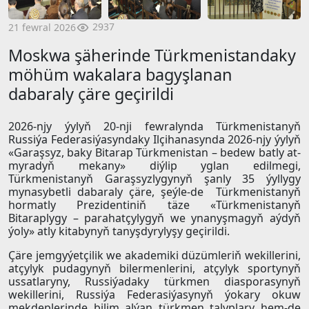
2937
21 fewral 2026
Moskwa şäherinde Türkmenistandaky
möhüm wakalara bagyşlanan
dabaraly çäre geçirildi
2026-njy ýylyň 20-nji fewralynda Türkmenistanyň
Russiýa Federasiýasyndaky Ilçihanasynda 2026-njy ýylyň
«Garaşsyz, baky Bitarap Türkmenistan – bedew batly at-
myradyň mekany» diýlip yglan edilmegi,
Türkmenistanyň Garaşsyzlygynyň şanly 35 ýyllygy
mynasybetli dabaraly çäre, şeýle-de Türkmenistanyň
hormatly Prezidentiniň täze «Türkmenistanyň
Bitaraplygy – parahatçylygyň we ynanyşmagyň aýdyň
ýoly» atly kitabynyň tanyşdyrylyşy geçirildi.
Çäre jemgyýetçilik we akademiki düzümleriň wekillerini,
atçylyk pudagynyň bilermenlerini, atçylyk sportynyň
ussatlaryny, Russiýadaky türkmen diasporasynyň
wekillerini, Russiýa Federasiýasynyň ýokary okuw
mekdeplerinde bilim alýan türkmen talyplary hem-de