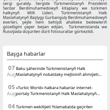
sergi guraldy. Sergide Türkmenistanyň Prezidenti
Serdar Berdimuhamedowyň kitaplary we türkmen
halkynyň Milli Lideri, Türkmenistanyň Halk
Maslahatynyň Başlygy Gurbanguly Berdimuhamedowyň
eserleri, şeýle hem behişdi ahalteke bedewleriň
gözelligini çeper beýan edýän, Türkmenistanda we
Russiýada düşürilen dürli fotosuratlar görkezildi.
Başga habarlar
07
Baku şäherinde Türkmenistanyň Halk
Aug
Maslahatynyň nobatdaky mejlisiniň ähmiýetine
we BMG-niň «Halkara hukugyň ýyly, 2028» atly
05
Kararnamasyna bagyşlanan maslahat geçirildi
«Turkic World» halkara habarlar internet-
Aug
portaly Türkmenistanyň Halk Maslahatynyň
mejlisine taýýarlygy we onuň geçirilşini giňden
04
beýan eder
Türkmen wekiliýeti Yslamabatda geçirilen