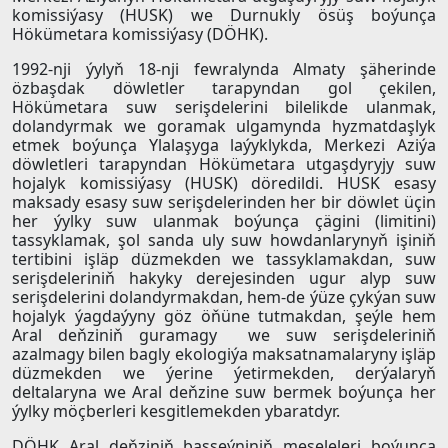
komissiýasy (HUSK) we Durnukly ösüş boýunça
Hökümetara komissiýasy (DÖHK).
1992-nji ýylyň 18-nji fewralynda Almaty şäherinde
özbaşdak döwletler tarapyndan gol çekilen,
Hökümetara suw serişdelerini bilelikde ulanmak,
dolandyrmak we goramak ulgamynda hyzmatdaşlyk
etmek boýunça Ylalaşyga laýyklykda, Merkezi Aziýa
döwletleri tarapyndan Hökümetara utgaşdyryjy suw
hojalyk komissiýasy (HUSK) döredildi. HUSK esasy
maksady esasy suw serişdelerinden her bir döwlet üçin
her ýylky suw ulanmak boýunça çägini (limitini)
tassyklamak, şol sanda uly suw howdanlarynyň işiniň
tertibini işläp düzmekden we tassyklamakdan, suw
serişdeleriniň hakyky derejesinden ugur alyp suw
serişdelerini dolandyrmakdan, hem-de ýüze çykýan suw
hojalyk ýagdaýyny göz öňüne tutmakdan, şeýle hem
Aral deňziniň guramagy we suw serişdeleriniň
azalmagy bilen bagly ekologiýa maksatnamalaryny işläp
düzmekden we ýerine ýetirmekden, derýalaryň
deltalaryna we Aral deňzine suw bermek boýunça her
ýylky möçberleri kesgitlemekden ybaratdyr.
DÖHK Aral deňziniň basseýniniň meseleleri boýunça