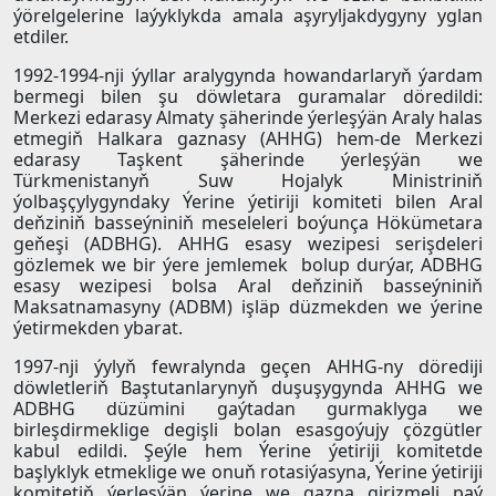
ýörelgelerine laýyklykda amala aşyryljakdygyny yglan
etdiler.
1992-1994-nji ýyllar aralygynda howandarlaryň ýardam
bermegi bilen şu döwletara guramalar döredildi:
Merkezi edarasy Almaty şäherinde ýerleşýän Araly halas
etmegiň Halkara gaznasy (AHHG) hem-de Merkezi
edarasy Taşkent şäherinde ýerleşýän we
Türkmenistanyň Suw Hojalyk Ministriniň
ýolbaşçylygyndaky Ýerine ýetiriji komiteti bilen Aral
deňziniň basseýniniň meseleleri boýunça Hökümetara
geňeşi (ADBHG). AHHG esasy wezipesi serişdeleri
gözlemek we bir ýere jemlemek bolup durýar, ADBHG
esasy wezipesi bolsa Aral deňziniň basseýniniň
Maksatnamasyny (ADBM) işläp düzmekden we ýerine
ýetirmekden ybarat.
1997-nji ýylyň fewralynda geçen AHHG-ny dörediji
döwletleriň Baştutanlarynyň duşuşygynda AHHG we
ADBHG düzümini gaýtadan gurmaklyga we
birleşdirmeklige degişli bolan esasgoýujy çözgütler
kabul edildi. Şeýle hem Ýerine ýetiriji komitetde
başlyklyk etmeklige we onuň rotasiýasyna, Ýerine ýetiriji
komitetiň ýerleşýän ýerine we gazna girizmeli paý