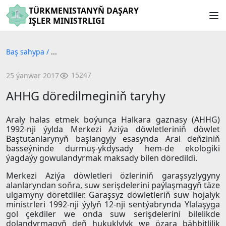
TÜRKMENISTANYŇ DAŞARY
IŞLER MINISTRLIGI
Baş sahypa
/
...
15247
25 ýanwar 2017
AHHG döredilmeginiň taryhy
Araly halas etmek boýunça Halkara gaznasy (AHHG)
1992-nji ýylda Merkezi Aziýa döwletleriniň döwlet
Baştutanlarynyň başlangyjy esasynda Aral deňziniň
basseýninde durmuş-ykdysady hem-de ekologiki
ýagdaýy gowulandyrmak maksady bilen döredildi.
Merkezi Aziýa döwletleri özleriniň garaşsyzlygyny
alanlaryndan soňra, suw serişdelerini paýlaşmagyň täze
ulgamyny döretdiler. Garaşsyz döwletleriň suw hojalyk
ministrleri 1992-nji ýylyň 12-nji sentýabrynda Ylalaşyga
gol çekdiler we onda suw serişdelerini bilelikde
dolandyrmagyň deň hukuklylyk we özara bähbitlilik