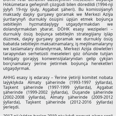
Hökümetara geňeşiniň çözgüdi bilen döredildi (1994-nji
ýylyň 19-njy iýuly, Aşgabat şäheri). Bu komissiýanyň
maksady daşky gurşawy goramak we Merkezi Aziýa
ýurtlarynyň durnukly ösüşini üpjün etmek boýunça
sebitleýin hyzmatdaşlygy utgaşdyrmakdan we
dolandyrmakdan ybarat. DÖHK esasy wezipeleri –
durnukly ösüş boýunça sebitleýin strategiýany işläp
düzmek, daşky gurşawy goramak we durnukly ösüş
babatda sebitleýin maksatnamalary, iş meýilnamalaryny
we taslamalary dolandyrmak, Merkezi Aziýa döwletleri
tarapyndan serhetüsti meseleleri göz öňünde tutýan
tebigaty goraýyş kon
wensiýalaryndan gelip çykýan
borçnamalary ýerine ýetirmek boýunça hereketleri
utgaşdyrmak.
AHHG esasy iş edarasy – Ýerine ýetiriji komitet nobata
laýyklykda Almaty şäherinde (1993-1997 ýyllarda),
Taşkent şäherinde (1997-1999 ýyllarda), Aşgabat
şäherinde (1999-2002 ýyllarda), Duşande şäherinde
(2002-2008 ýyllarda), Almaty şäherinde (2009-2012
ýyllarda), Taşkent şäherinde (2012-2016 ýyllarda)
ýerleşdi.