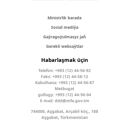
Ministrlik barada
Sosial mediýa
Gaýragoýulmasyz jaň
Gerekli websaýtlar
Habarlaşmak üçin
Telefon: +993 (12) 44-56-92
Faks: +993 (12) 44-58-12
Kabulhana: +993 (12) 44-56-87
Metbugat
gullugy: +993 (12) 44-56-04
E-mail:
ddd@mfa.gov.tm
744000, Aşgabat, Arçabil köç., 108
Aşgabat, Türkmenistan