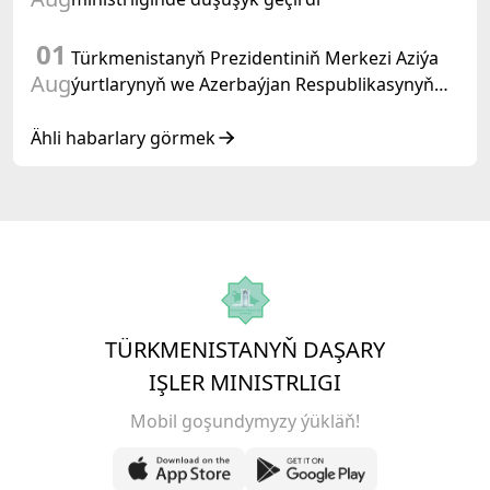
01
Türkmenistanyň Prezidentiniň Merkezi Aziýa
Aug
ýurtlarynyň we Azerbaýjan Respublikasynyň
döwlet Baştutanlarynyň resmi däl konsultatiw
duşuşygyndaky ÇYKYŞY
Ähli habarlary görmek
TÜRKMENISTANYŇ DAŞARY
IŞLER MINISTRLIGI
Mobil goşundymyzy ýükläň!