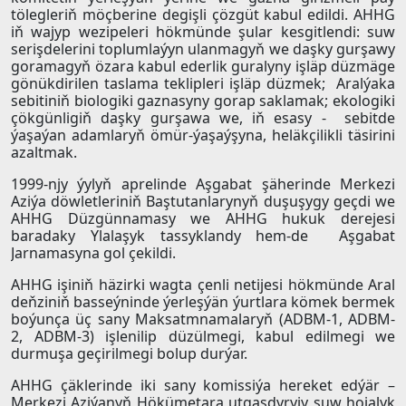
tölegleriň möçberine degişli çözgüt kabul edildi. AHHG
iň wajyp wezipeleri hökmünde şular kesgitlendi: suw
serişdelerini toplumlaýyn ulanmagyň we daşky gurşawy
goramagyň özara kabul ederlik guralyny işläp düzmäge
gönükdirilen taslama teklipleri işläp düzmek; Aralýaka
sebitiniň biologiki gaznasyny gorap saklamak; ekologiki
çökgünligiň daşky gurşawa we, iň esasy - sebitde
ýaşaýan adamlaryň ömür-ýaşaýşyna, heläkçilikli täsirini
azaltmak.
1999-njy ýylyň aprelinde Aşgabat şäherinde Merkezi
Aziýa döwletleriniň Baştutanlarynyň duşuşygy geçdi we
AHHG Düzgünnamasy we AHHG hukuk derejesi
baradaky Ylalaşyk tassyklandy hem-de Aşgabat
Jarnamasyna gol çekildi.
AHHG işiniň häzirki wagta çenli netijesi hökmünde Aral
deňziniň basseýninde ýerleşýän ýurtlara kömek bermek
boýunça üç sany Maksatmnamalaryň (ADBM-1, ADBM-
2, ADBM-3) işlenilip düzülmegi, kabul edilmegi we
durmuşa geçirilmegi bolup durýar.
AHHG çäklerinde iki sany komissiýa hereket edýär –
Merkezi Aziýanyň Hökümetara utgaşdyryjy suw hojalyk