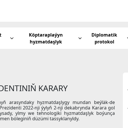
t
Köptaraplaýyn
Diplomatik
hyzmatdaşlyk
protokol
DENTINIŇ KARARY
ynyň arasyndaky hyzmatdaşlygy mundan beýläk-de
ezidenti 2022-nji ýylyň 2-nji dekabrynda Karara gol
ysady, ylmy we tehnologiki hyzmatdaşlyk boýunça
en böleginiň düzümi tassyklanyldy.