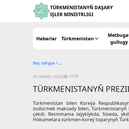
TÜRKMENISTANYŇ DAŞARY
IŞLER MINISTRLIGI
Metbuga
Habarlar
Türkmenistan
gullugy
Baş sahypa
/
...
5159
05 dekabr 2022
TÜRKMENISTANYŇ PREZI
Türkmenistan bilen Koreýa Respublikas
ösdürmek maksady bilen, Türkmenistanyň Pr
çekdi. Resminama laýyklykda, Söwda, ykd
Hökümetara türkmen-koreý toparynyň Türkm