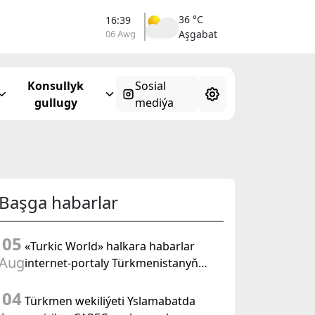
36 °C
16:39
06 Awg
Aşgabat
Konsullyk
Sosial
gullugy
mediýa
Başga habarlar
05
«Turkic World» halkara habarlar
Aug
internet-portaly Türkmenistanyň
Halk Maslahatynyň mejlisine
04
taýýarlygy we onuň geçirilşini giňden
Türkmen wekiliýeti Yslamabatda
beýan eder