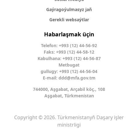
Gaýragoýulmasyz jaň
Gerekli websaýtlar
Habarlaşmak üçin
Telefon: +993 (12) 44-56-92
Faks: +993 (12) 44-58-12
Kabulhana: +993 (12) 44-56-87
Metbugat
gullugy: +993 (12) 44-56-04
E-mail:
ddd@mfa.gov.tm
744000, Aşgabat, Arçabil köç., 108
Aşgabat, Türkmenistan
Copyright © 2026. Türkmenistanyň Daşary işler
ministrligi