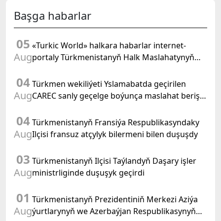
Başga habarlar
05
«Turkic World» halkara habarlar internet-
Aug
portaly Türkmenistanyň Halk Maslahatynyň
mejlisine taýýarlygy we onuň geçirilşini giňden
04
beýan eder
Türkmen wekiliýeti Yslamabatda geçirilen
Aug
CAREC sanly geçelge boýunça maslahat beriş
duşuşygyna gatnaşdy
04
Türkmenistanyň Fransiýa Respublikasyndaky
Aug
Ilçisi fransuz atçylyk bilermeni bilen duşuşdy
03
Türkmenistanyň Ilçisi Taýlandyň Daşary işler
Aug
ministrliginde duşuşyk geçirdi
01
Türkmenistanyň Prezidentiniň Merkezi Aziýa
Aug
ýurtlarynyň we Azerbaýjan Respublikasynyň