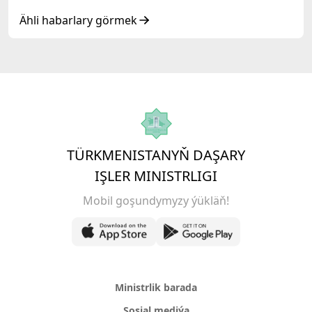
döwlet Baştutanlarynyň resmi däl konsultatiw
duşuşygyndaky ÇYKYŞY
Ähli habarlary görmek
TÜRKMENISTANYŇ DAŞARY
IŞLER MINISTRLIGI
Mobil goşundymyzy ýükläň!
Ministrlik barada
Sosial mediýa