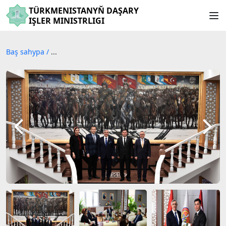
TÜRKMENISTANYŇ DAŞARY
IŞLER MINISTRLIGI
Baş sahypa
/
...