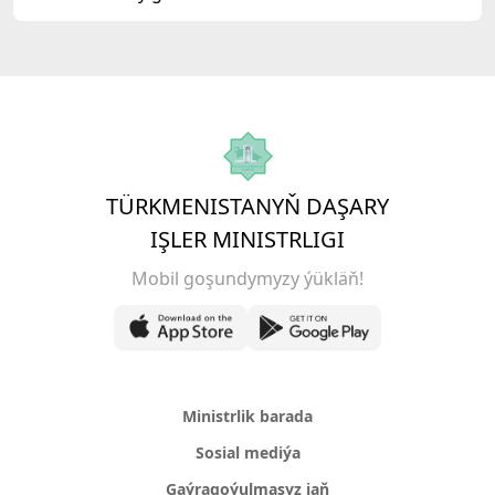
TÜRKMENISTANYŇ DAŞARY
IŞLER MINISTRLIGI
Mobil goşundymyzy ýükläň!
Ministrlik barada
Sosial mediýa
Gaýragoýulmasyz jaň