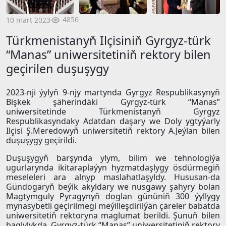
4856
10 mart 2023
Türkmenistanyň Ilçisiniň Gyrgyz-türk
“Manas” uniwersitetiniň rektory bilen
geçirilen duşuşygy
2023-nji ýylyň 9-njy martynda Gyrgyz Respublikasynyň
Bişkek şäherindäki Gyrgyz-türk “Manas”
uniwersitetinde Türkmenistanyň Gyrgyz
Respublikasyndaky Adatdan daşary we Doly ygtyýarly
Ilçisi Ş.Meredowyň uniwersitetiň rektory A.Jeýlan bilen
duşuşygy geçirildi.
Duşuşygyň barşynda ylym, bilim we tehnologiýa
ugurlarynda ikitaraplaýyn hyzmatdaşlygy ösdürmegiň
meseleleri ara alnyp maslahatlaşyldy. Hususan-da
Gündogaryň beýik akyldary we nusgawy şahyry bolan
Magtymguly Pyragynyň doglan gününiň 300 ýyllygy
mynasybetli geçirilmegi meýilleşdirilýän çäreler babatda
uniwersitetiň rektoryna maglumat berildi. Şunuň bilen
baglylykda, Gyrgyz-türk “Manas” uniwersitetiniň rektory