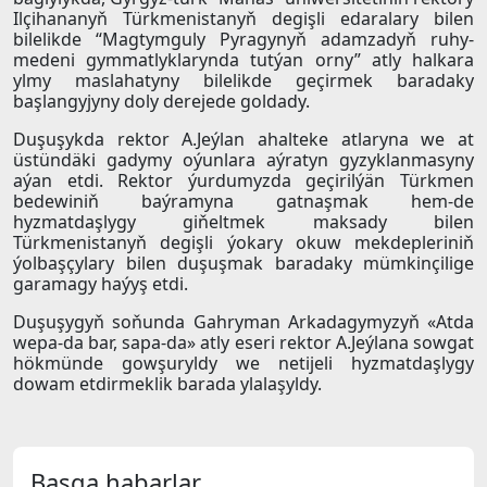
Ilçihananyň Türkmenistanyň degişli edaralary bilen
bilelikde “Magtymguly Pyragynyň adamzadyň ruhy-
medeni gymmatlyklarynda tutýan orny” atly halkara
ylmy maslahatyny bilelikde geçirmek baradaky
başlangyjyny doly derejede goldady.
Duşuşykda rektor A.Jeýlan ahalteke atlaryna we at
üstündäki gadymy oýunlara aýratyn gyzyklanmasyny
aýan etdi. Rektor ýurdumyzda geçirilýän Türkmen
bedewiniň baýramyna gatnaşmak hem-de
hyzmatdaşlygy giňeltmek maksady bilen
Türkmenistanyň degişli ýokary okuw mekdepleriniň
ýolbaşçylary bilen duşuşmak baradaky mümkinçilige
garamagy haýyş etdi.
Duşuşygyň soňunda Gahryman Arkadagymyzyň «Atda
wepa-da bar, sapa-da» atly eseri rektor A.Jeýlana sowgat
hökmünde gowşuryldy we netijeli hyzmatdaşlygy
dowam etdirmeklik barada ylalaşyldy.
Başga habarlar