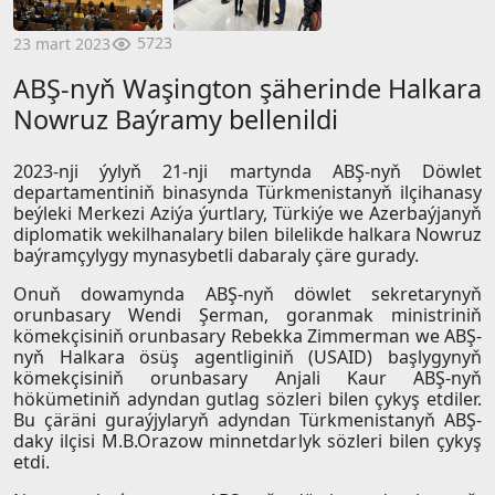
5723
23 mart 2023
ABŞ-nyň Waşington şäherinde Halkara
Nowruz Baýramy bellenildi
2023-nji ýylyň 21-nji martynda ABŞ-nyň Döwlet
departamentiniň binasynda Türkmenistanyň ilçihanasy
beýleki Merkezi Aziýa ýurtlary, Türkiýe we Azerbaýjanyň
diplomatik wekilhanalary bilen bilelikde halkara Nowruz
baýramçylygy mynasybetli dabaraly çäre gurady.
Onuň dowamynda ABŞ-nyň döwlet sekretarynyň
orunbasary Wendi Şerman, goranmak ministriniň
kömekçisiniň orunbasary Rebekka Zimmerman we ABŞ-
nyň Halkara ösüş agentliginiň (USAID) başlygynyň
kömekçisiniň orunbasary Anjali Kaur ABŞ-nyň
hökümetiniň adyndan gutlag sözleri bilen çykyş etdiler.
Bu çäräni guraýjylaryň adyndan Türkmenistanyň ABŞ-
daky ilçisi M.B.Orazow minnetdarlyk sözleri bilen çykyş
etdi.