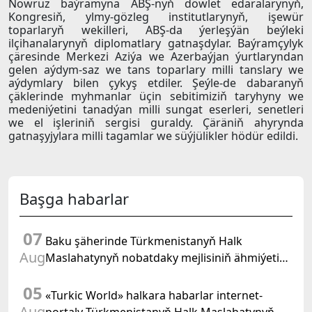
Nowruz baýramyna ABŞ-nyň döwlet edaralarynyň,
Kongresiň, ylmy-gözleg institutlarynyň, işewür
toparlaryň wekilleri, ABŞ-da ýerleşýän beýleki
ilçihanalarynyň diplomatlary gatnaşdylar. Baýramçylyk
çäresinde Merkezi Aziýa we Azerbaýjan ýurtlaryndan
gelen aýdym-saz we tans toparlary milli tanslary we
aýdymlary bilen çykyş etdiler. Şeýle-de dabaranyň
çäklerinde myhmanlar üçin sebitimiziň taryhyny we
medeniýetini tanadýan milli sungat eserleri, senetleri
we el işleriniň sergisi guraldy. Çäräniň ahyrynda
gatnaşyjylara milli tagamlar we süýjülikler hödür edildi.
Başga habarlar
07
Baku şäherinde Türkmenistanyň Halk
Aug
Maslahatynyň nobatdaky mejlisiniň ähmiýetine
we BMG-niň «Halkara hukugyň ýyly, 2028» atly
05
Kararnamasyna bagyşlanan maslahat geçirildi
«Turkic World» halkara habarlar internet-
Aug