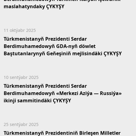
maslahatyndaky ÇYKYŞY
11 oktýabr 2025
Türkmenistanyň Prezidenti Serdar
Berdimuhamedowyň GDA-nyň döwlet
Baştutanlarynyň Geňeşiniň mejlisindäki ÇYKYŞY
10 sentýabr 2025
Türkmenistanyň Prezidenti Serdar
Berdimuhamedowyň «Merkezi Aziýa — Russiýa»
ikinji sammitindäki ÇYKYŞY
25 sentýabr 2025
Türkmenistanyň Prezidentiniň Birleşen Milletler