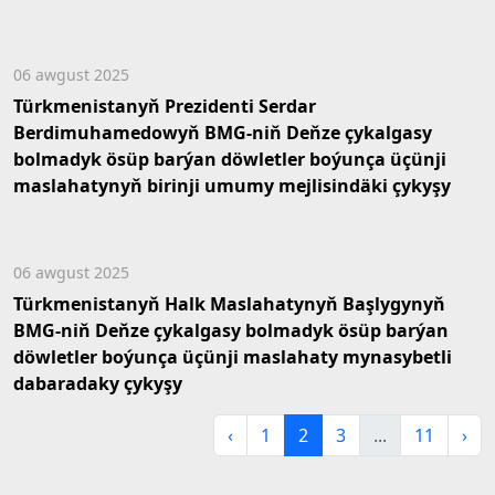
06 awgust 2025
Türkmenistanyň Prezidenti Serdar
Berdimuhamedowyň BMG-niň Deňze çykalgasy
bolmadyk ösüp barýan döwletler boýunça üçünji
maslahatynyň birinji umumy mejlisindäki çykyşy
06 awgust 2025
Türkmenistanyň Halk Maslahatynyň Başlygynyň
BMG-niň Deňze çykalgasy bolmadyk ösüp barýan
döwletler boýunça üçünji maslahaty mynasybetli
dabaradaky çykyşy
‹
1
2
3
...
11
›