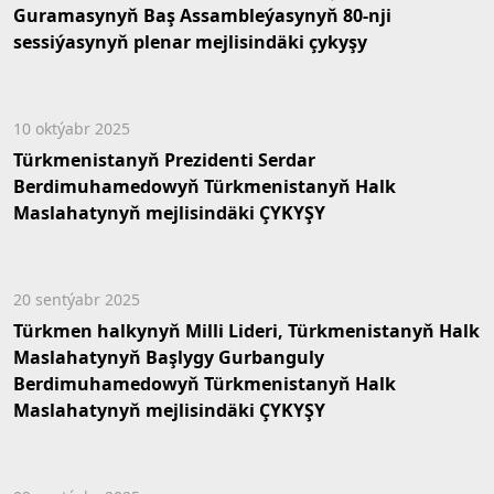
Guramasynyň Baş Assambleýasynyň 80-nji
sessiýasynyň plenar mejlisindäki çykyşy
10 oktýabr 2025
Türkmenistanyň Prezidenti Serdar
Berdimuhamedowyň Türkmenistanyň Halk
Maslahatynyň mejlisindäki ÇYKYŞY
20 sentýabr 2025
Türkmen halkynyň Milli Lideri, Türkmenistanyň Halk
Maslahatynyň Başlygy Gurbanguly
Berdimuhamedowyň Türkmenistanyň Halk
Maslahatynyň mejlisindäki ÇYKYŞY