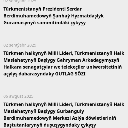
02 sentýabr 2025
Türkmenistanyň Prezidenti Serdar
Berdimuhamedowyň Şanhaý Hyzmatdaşlyk
Guramasynyň sammitindäki çykyşy
02 sentýabr 2025
Türkmen halkynyň Milli Lideri, Türkmenistanyň Halk
Maslahatynyň Başlygy Gahryman Arkadagymyzyň
Halkara senagatçylar we telekeçiler uniwersitetiniň
açylyş dabarasyndaky GUTLAG SÖZI
06 awgust 2025
Türkmen halkynyň Milli Lideri, Türkmenistanyň Halk
Maslahatynyň Başlygy Gurbanguly
Berdimuhamedowyň Merkezi Aziýa döwletleriniň
Baştutanlarynyň duşuşygyndaky çykyşy