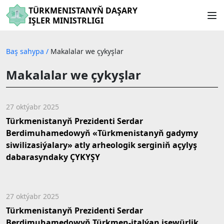
TÜRKMENISTANYŇ DAŞARY
IŞLER MINISTRLIGI
Baş sahypa
/
Makalalar we çykyşlar
Makalalar we çykyşlar
27 oktýabr 2025
Türkmenistanyň Prezidenti Serdar
Berdimuhamedowyň «Türkmenistanyň gadymy
siwilizasiýalary» atly arheologik serginiň açylyş
dabarasyndaky ÇYKYŞY
27 oktýabr 2025
Türkmenistanyň Prezidenti Serdar
Berdimuhamedowyň Türkmen-italýan işewürlik