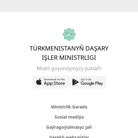
TÜRKMENISTANYŇ DAŞARY
IŞLER MINISTRLIGI
Mobil goşundymyzy ýükläň!
Ministrlik barada
Sosial mediýa
Gaýragoýulmasyz jaň
Gerekli websaýtlar