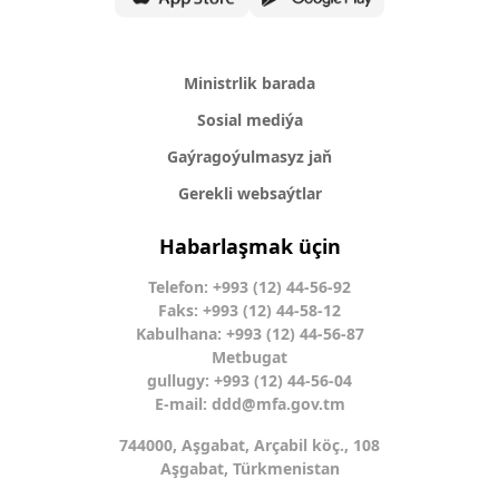
Ministrlik barada
Sosial mediýa
Gaýragoýulmasyz jaň
Gerekli websaýtlar
Habarlaşmak üçin
Telefon: +993 (12) 44-56-92
Faks: +993 (12) 44-58-12
Kabulhana: +993 (12) 44-56-87
Metbugat
gullugy: +993 (12) 44-56-04
E-mail:
ddd@mfa.gov.tm
744000, Aşgabat, Arçabil köç., 108
Aşgabat, Türkmenistan