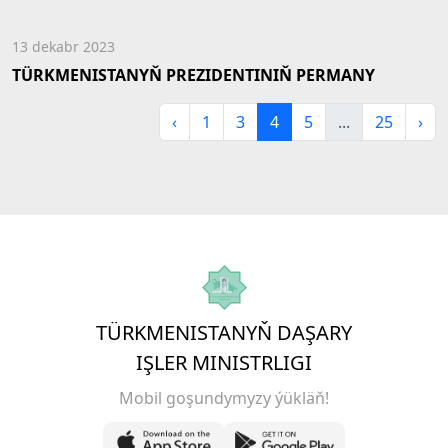
13 dekabr 2023
TÜRKMENISTANYŇ PREZIDENTINIŇ PERMANY
‹
1
3
4
5
...
25
›
TÜRKMENISTANYŇ DAŞARY
IŞLER MINISTRLIGI
Mobil goşundymyzy ýükläň!