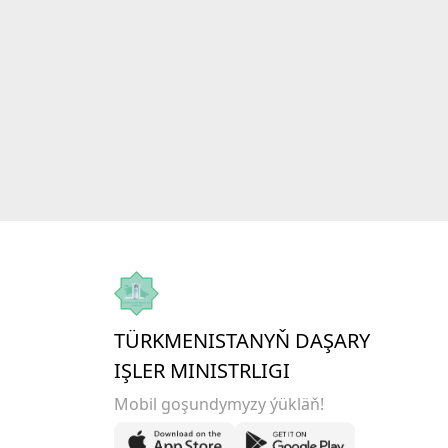
TÜRKMENISTANYŇ DAŞARY
IŞLER MINISTRLIGI
Mobil goşundymyzy ýükläň!