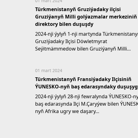
01 mart 2024
Türkmenistanyň Gruziýadaky ilçisi
Gruziýanyň Milli golýazmalar merkeziniň
direktory bilen duşuşdy
2024-nji ýylyň 1-nji martynda Türkmenistan
Gruziýadaky Ilçisi Döwletmyrat
Seýitmämmedow bilen Gruziýanyň Milli
golýazmalar merkeziniň direktory...
01 mart 2024
Türkmenistanyň Fransiýadaky Ilçisiniň
ÝUNESKO-nyň baş edarasyndaky duşuşyg
2024-nji ýylyň 28-nji fewralynda ÝUNESKO-n
baş edarasynda Ilçi M.Çaryýew bilen ÝUNES
nyň Afrika ugry we daşary...