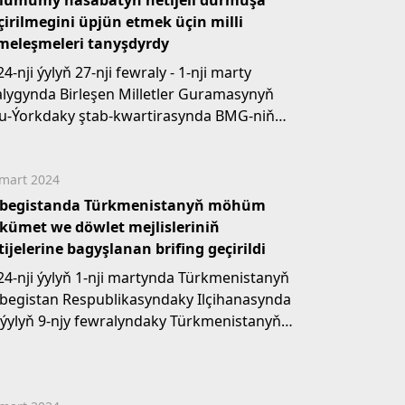
lumumy hasabatyň netijeli durmuşa
çirilmegini üpjün etmek üçin milli
meleşmeleri tanyşdyrdy
4-nji ýylyň 27-nji fewraly - 1-nji marty
alygynda Birleşen Milletler Guramasynyň
u-Ýorkdaky ştab-kwartirasynda BMG-niň
tistika...
mart 2024
begistanda Türkmenistanyň möhüm
kümet we döwlet mejlisleriniň
tijelerine bagyşlanan brifing geçirildi
24-nji ýylyň 1-nji martynda Türkmenistanyň
begistan Respublikasyndaky Ilçihanasynda
 ýylyň 9-njy fewralyndaky Türkmenistanyň
istrler Kabinetiniň...