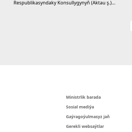
Respublikasyndaky Konsullygynyň (Aktau ş.)
binasynda «Türkmenistanyň Prezidenti
Arkadagly Gahryman...
Ministrlik barada
Sosial mediýa
Gaýragoýulmasyz jaň
Gerekli websaýtlar