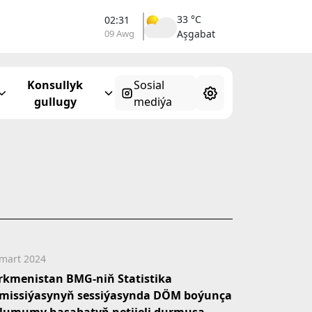
33 °C
02:31
09 Awg
Aşgabat
Konsullyk
Sosial
gullugy
mediýa
mart 2024
rkmenistan BMG-niň Statistika
missiýasynyň sessiýasynda DÖM boýunça