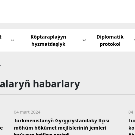
t
Köptaraplaýyn
Diplomatik
hyzmatdaşlyk
protokol
y
alaryň habarlary
04 mart 2024
04 
Türkmenistanyň Gyrgyzystandaky Ilçisi
Tü
ne
möhüm hökümet mejlisleriniň jemleri
ko