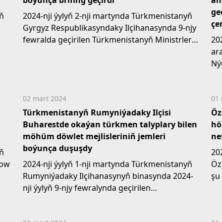
boýunça brifing geçirdi
äh
ge
yň
2024-nji ýylyň 2-nji martynda Türkmenistanyň
çe
Gyrgyz Respublikasyndaky Ilçihanasynda 9-njy
fewralda geçirilen Türkmenistanyň Ministrler
202
Kabinetiniň giňişleýin...
ar
Ný
Sta
02 mart 2024
01 
Türkmenistanyň Rumyniýadaky Ilçisi
Öz
Buharestde okaýan türkmen talyplary bilen
hö
möhüm döwlet mejlisleriniň jemleri
ne
boýunça duşuşdy
yň
20
zow
2024-nji ýylyň 1-nji martynda Türkmenistanyň
Öz
Rumyniýadaky Ilçihanasynyň binasynda 2024-
şu
nji ýylyň 9-njy fewralynda geçirilen
Min
Türkmenistan Ministrler...