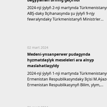
bagyşlanan brifing geçirildi
2024-nji ýylyň 2-nji martynda Türkmenistan
ABŞ-daky Ilçihanasynda şu ýylyň 9-njy
fewralyndaky Türkmenistanyň Ministrler
Kabinetiniň giňişleýin...
02 mart 2024
Medeni-ynsanperwer pudagynda
hyzmatdaşlyk meseleleri ara alnyp
maslahatlaşyldy
2024-nji ýylyň 1-nji martynda Türkmenistan
Ermenistan Respublikasyndaky Ilçisi M.Aýa
Ermenistan Respublikasynyň Bilim, ylym,
medeniýet we...