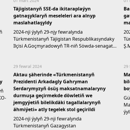
01 mart 2024
01 
Täjigistanyň SSE-da ikitaraplaýyn
Ba
gatnaşyklaryň meseleleri ara alnyp
ga
maslahatlaşyldy
ma
yň
2024-nji ýylyň 29-njy fewralynda
20
Türkmenistanyň Täjigistan Respublikasyndaky
Tü
Ilçisi A.Goçmyradowyň TR-niň Söwda-senagat
Ş.
edarasynyň başlygynyň orunbasay
ba
H.Rajapow...
29 fewral 2024
29 
Aktau şäherinde «Türkmenistanyň
Ma
y
Prezidenti Arkadagly Gahryman
bi
Serdarymyzyň ösüş maksatnamalaryny
bo
yň
durmuşa geçirmekde döwletiň we
KO-
Gü
jemgyýetiň bilelikdäki tagallalarynyň
Ma
ähmiýeti» atly tegelek stol geçirildi
ýy
2024-nji ýylyň 29-nji fewralynda
Tü
Türkmenistanyň Gazagystan