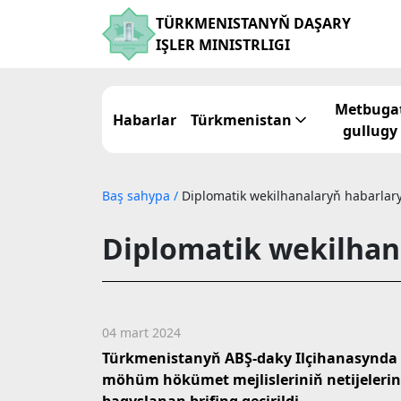
TÜRKMENISTANYŇ DAŞARY
IŞLER MINISTRLIGI
Metbuga
Habarlar
Türkmenistan
gullugy
Baş sahypa
/
Diplomatik wekilhanalaryň habarlar
Diplomatik wekilhan
04 mart 2024
Türkmenistanyň ABŞ-daky Ilçihanasynda
möhüm hökümet mejlisleriniň netijeleri