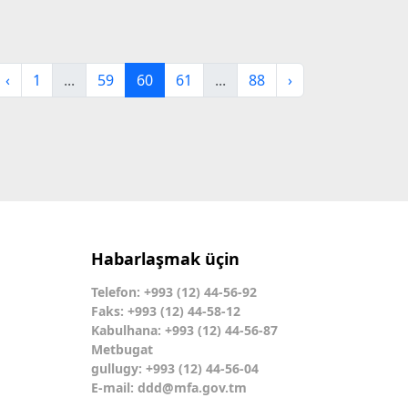
‹
1
...
59
60
61
...
88
›
Habarlaşmak üçin
Telefon: +993 (12) 44-56-92
Faks: +993 (12) 44-58-12
Kabulhana: +993 (12) 44-56-87
Metbugat
gullugy: +993 (12) 44-56-04
E-mail:
ddd@mfa.gov.tm