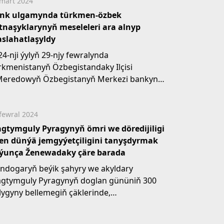
mart 2024
nk ulgamynda türkmen-özbek
tnaşyklarynyň meseleleri ara alnyp
slahatlaşyldy
24-nji ýylyň 29-njy fewralynda
rkmenistanyň Özbegistandaky Ilçisi
Meredowyň Özbegistanyň Merkezi bankynyň
şlygynyň orunbasary B.Abubakirow bilen...
fewral 2024
gtymguly Pyragynyň ömri we döredijiligi
len dünýä jemgyýetçiligini tanyşdyrmak
ýunça Ženewadaky çäre barada
ndogaryň beýik şahyry we akyldary
gtymguly Pyragynyň doglan gününiň 300
llygyny bellemegiň çäklerinde,
rkmenistanyň BMG-niň...