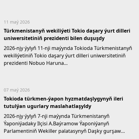
11 maý 2026
Türkmenistanyň wekiliýeti Tokio daşary ýurt dilleri
uniwersitetiniň prezidenti bilen duşuşdy
2026-njy ýylyň 11-nji maýynda Tokioda Türkmenistanyň
wekiliýetiniň Tokio daşary ýurt dilleri uniwersitetiniň
prezidenti Nobuo Haruna...
07 maý 2026
Tokioda türkmen-ýapon hyzmatdaşlygynyň ileri
tutulýan ugurlary maslahatlaşyldy
2026-njy ýylyň 7-nji maýynda Türkmenistanyň
Ýaponiýadaky Ilçisi A.Baýramow Ýaponiýanyň
Parlamentiniň Wekiller palatasynyň Daşky gurşaw
boýunça...