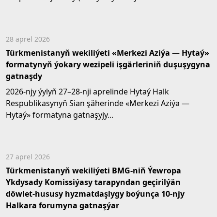
28 aprel 2026
Türkmenistanyň wekiliýeti «Merkezi Aziýa — Hytaý»
formatynyň ýokary wezipeli işgärleriniň duşuşygyna
gatnaşdy
2026-njy ýylyň 27–28-nji aprelinde Hytaý Halk
Respublikasynyň Sian şäherinde «Merkezi Aziýa —
Hytaý» formatyna gatnaşyjy...
27 aprel 2026
Türkmenistanyň wekiliýeti BMG-niň Ýewropa
Ykdysady Komissiýasy tarapyndan geçirilýän
döwlet-hususy hyzmatdaşlygy boýunça 10-njy
Halkara forumyna gatnaşýar