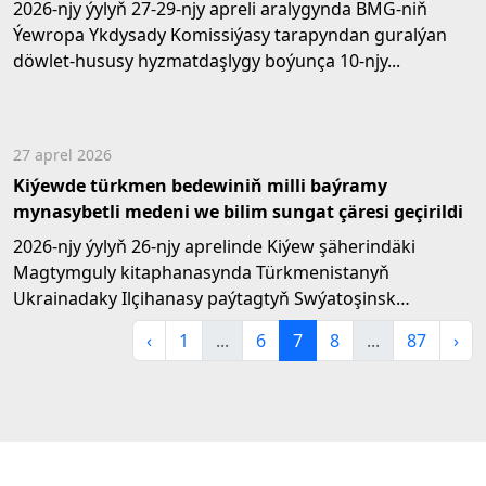
2026-njy ýylyň 27-29-njy apreli aralygynda BMG-niň
Ýewropa Ykdysady Komissiýasy tarapyndan guralýan
döwlet-hususy hyzmatdaşlygy boýunça 10-njy...
27 aprel 2026
Kiýewde türkmen bedewiniň milli baýramy
mynasybetli medeni we bilim sungat çäresi geçirildi
2026-njy ýylyň 26-njy aprelinde Kiýew şäherindäki
Magtymguly kitaphanasynda Türkmenistanyň
Ukrainadaky Ilçihanasy paýtagtyň Swýatoşinsk
etrabynyň bilim...
‹
1
...
6
7
8
...
87
›