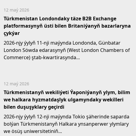
12 maý 2026
Türkmenistan Londondaky täze B2B Exchange
platformasynyň üsti bilen Britaniýanyň bazarlaryna
çykýar
2026-njy ýylyň 11-nji maýynda Londonda, Günbatar
London Söwda edarasynyň (West London Chambers of
Commerce) ştab-kwartirasynda...
12 maý 2026
Türkmenistanyň wekiliýeti Ýaponiýanyň ylym, bilim
we halkara hyzmatdaşlyk ulgamyndaky wekilleri
bilen duşuşyklary geçirdi
2026-njy ýylyň 12-nji maýynda Tokio şäherinde saparda
bolýan Türkmenistanyň Halkara ynsanperwer ylymlary
we ösüş uniwersitetiniň...