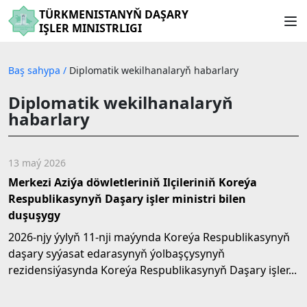
TÜRKMENISTANYŇ DAŞARY
IŞLER MINISTRLIGI
Baş sahypa
/
Diplomatik wekilhanalaryň habarlary
Diplomatik wekilhanalaryň
habarlary
13 maý 2026
Merkezi Aziýa döwletleriniň Ilçileriniň Koreýa
Respublikasynyň Daşary işler ministri bilen
duşuşygy
2026-njy ýylyň 11-nji maýynda Koreýa Respublikasynyň
daşary syýasat edarasynyň ýolbaşçysynyň
rezidensiýasynda Koreýa Respublikasynyň Daşary işler...