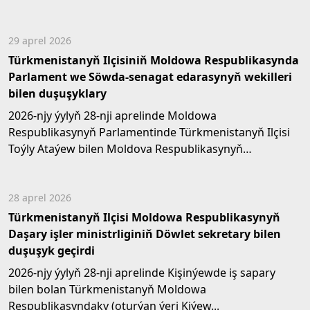
29 aprel 2026
Türkmenistanyň Ilçisiniň Moldowa Respublikasynda
Parlament we Söwda-senagat edarasynyň wekilleri
bilen duşuşyklary
2026-njy ýylyň 28-nji aprelinde Moldowa
Respublikasynyň Parlamentinde Türkmenistanyň Ilçisi
Toýly Ataýew bilen Moldova Respublikasynyň
Parlamentiniň...
28 aprel 2026
Türkmenistanyň Ilçisi Moldowa Respublikasynyň
Daşary işler ministrliginiň Döwlet sekretary bilen
duşuşyk geçirdi
2026-njy ýylyň 28-nji aprelinde Kişinýewde iş sapary
bilen bolan Türkmenistanyň Moldowa
Respublikasyndaky (oturýan ýeri Kiýew...