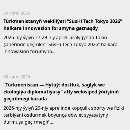
30 aprel 2026
Türkmenistanyň wekiliýeti “SusHi Tech Tokyo 2026”
halkara innowasion forumyna gatnaşdy
2026-njy ýylyň 27-29-njy apreli aralygynda Tokio
şäherinde geçirilen “SusHi Tech Tokyo 2026” halkara
innowasion forumyna...
30 aprel 2026
“Türkmenistan — Hytaý: dostluk, saglyk we
ekologiýa diplomatiýasy” atly welosiped ýörişiniň
geçirilmegi barada
2026-njy ýylyň 29-njy aprelinde köpçülik sporty we fiziki
terbiýäni ösdürmek boýunça döwlet syýasatyny
durmuşa geçirmegiň...