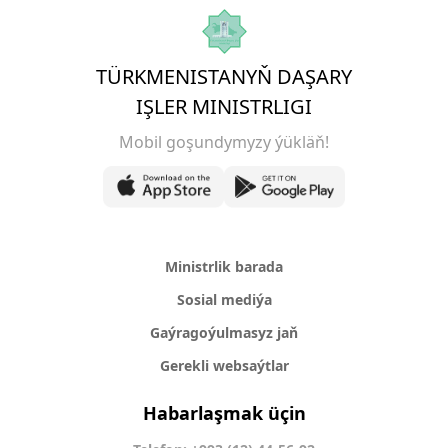
TÜRKMENISTANYŇ DAŞARY
IŞLER MINISTRLIGI
Mobil goşundymyzy ýükläň!
Ministrlik barada
Sosial mediýa
Gaýragoýulmasyz jaň
Gerekli websaýtlar
Habarlaşmak üçin