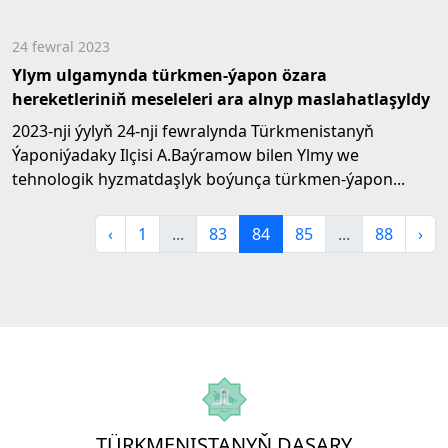
24 fewral 2023
Ylym ulgamynda türkmen-ýapon özara
hereketleriniň meseleleri ara alnyp maslahatlaşyldy
2023-nji ýylyň 24-nji fewralynda Türkmenistanyň
Ýaponiýadaky Ilçisi A.Baýramow bilen Ylmy we
tehnologik hyzmatdaşlyk boýunça türkmen-ýapon...
‹
1
...
83
84
85
...
88
›
TÜRKMENISTANYŇ DAŞARY