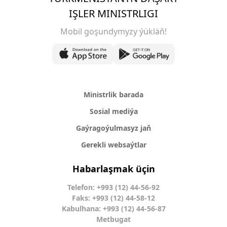
IŞLER MINISTRLIGI
Mobil goşundymyzy ýükläň!
Ministrlik barada
Sosial mediýa
Gaýragoýulmasyz jaň
Gerekli websaýtlar
Habarlaşmak üçin
Telefon: +993 (12) 44-56-92
Faks: +993 (12) 44-58-12
Kabulhana: +993 (12) 44-56-87
Metbugat