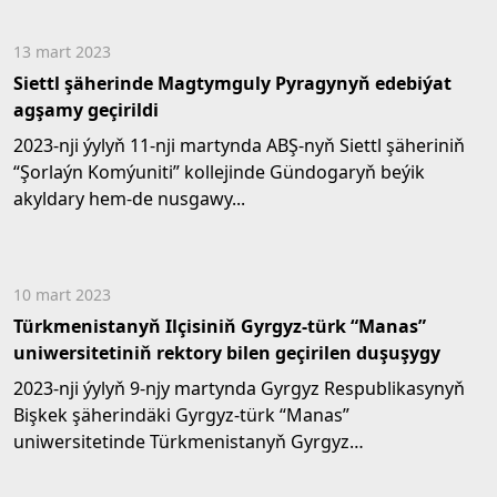
13 mart 2023
Siettl şäherinde Magtymguly Pyragynyň edebiýat
agşamy geçirildi
2023-nji ýylyň 11-nji martynda ABŞ-nyň Siettl şäheriniň
“Şorlaýn Komýuniti” kollejinde Gündogaryň beýik
akyldary hem-de nusgawy...
10 mart 2023
Türkmenistanyň Ilçisiniň Gyrgyz-türk “Manas”
uniwersitetiniň rektory bilen geçirilen duşuşygy
2023-nji ýylyň 9-njy martynda Gyrgyz Respublikasynyň
Bişkek şäherindäki Gyrgyz-türk “Manas”
uniwersitetinde Türkmenistanyň Gyrgyz
Respublikasyndaky Adatdan...