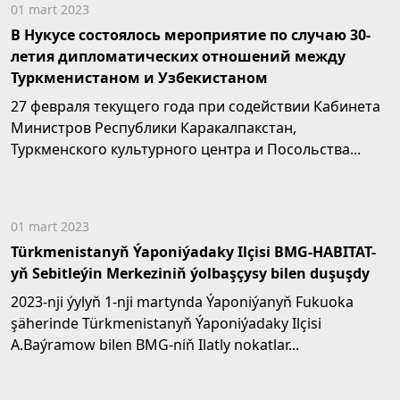
01 mart 2023
В Нукусе состоялось мероприятие по случаю 30-
летия дипломатических отношений между
Туркменистаном и Узбекистаном
27 февраля текущего года при содействии Кабинета
Министров Республики Каракалпакстан,
Туркменского культурного центра и Посольства...
01 mart 2023
Türkmenistanyň Ýaponiýadaky Ilçisi BMG-HABITAT-
yň Sebitleýin Merkeziniň ýolbaşçysy bilen duşuşdy
2023-nji ýylyň 1-nji martynda Ýaponiýanyň Fukuoka
şäherinde Türkmenistanyň Ýaponiýadaky Ilçisi
A.Baýramow bilen BMG-niň Ilatly nokatlar...