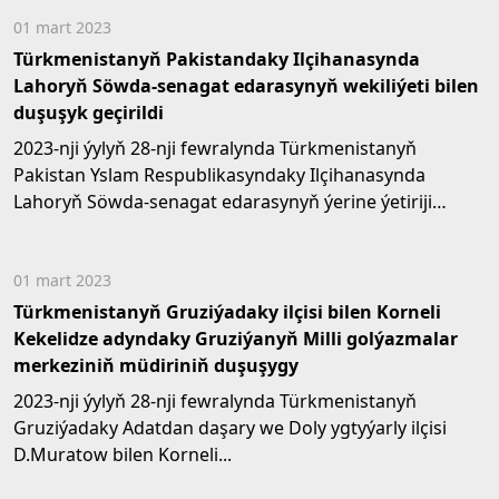
01 mart 2023
Türkmenistanyň Pakistandaky Ilçihanasynda
Lahoryň Söwda-senagat edarasynyň wekiliýeti bilen
duşuşyk geçirildi
2023-nji ýylyň 28-nji fewralynda Türkmenistanyň
Pakistan Yslam Respublikasyndaky Ilçihanasynda
Lahoryň Söwda-senagat edarasynyň ýerine ýetiriji
komitetiniň...
01 mart 2023
Türkmenistanyň Gruziýadaky ilçisi bilen Korneli
Kekelidze adyndaky Gruziýanyň Milli golýazmalar
merkeziniň müdiriniň duşuşygy
2023-nji ýylyň 28-nji fewralynda Türkmenistanyň
Gruziýadaky Adatdan daşary we Doly ygtyýarly ilçisi
D.Muratow bilen Korneli...