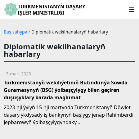
TÜRKMENISTANYŇ DAŞARY
IŞLER MINISTRLIGI
Baş sahypa
/
Diplomatik wekilhanalaryň habarlary
Diplomatik wekilhanalaryň
habarlary
15 mart 2023
Türkmenistanyň wekiliýetiniň Bütindünýä Söwda
Guramasynyň (BSG) ýolbaşçylygy bilen geçiren
duşuşyklary barada maglumat
2023-nji ýylyň 15-nji martynda Türkmenistanyň Döwlet
daşary ykdysady iş bankynyň başlygy jenap Rahimberdi
Jepbarowyň ýolbaşçylygyndaky...