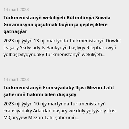
14 mart 2023
Türkmenistanyň wekiliýeti Bütindünýä Söwda
Guramasyna goşulmak boýunça gepleşiklere
gatnaşýar
2023-nji ýylyň 13-nji martynda Türkmenistanyň Döwlet
Daşary Ykdysady Iş Bankynyň başlygy R.Jepbarowyň
ýolbaşçylygyndaky Türkmenistanyň wekiliýeti...
14 mart 2023
Türkmenistanyň Fransiýadaky Ilçisi Mezon-Lafit
şäheriniň häkimi bilen duşuşdy
2023-nji ýylyň 10-njy martynda Türkmenistanyň
Fransiýadaky Adatdan daşary we doly ygtyýarly Ilçisi
M.Çaryýew Mezon-Lafit şäheriniň...