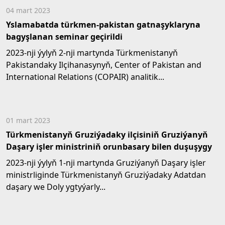
04 mart 2023
Yslamabatda türkmen-pakistan gatnaşyklaryna
bagyşlanan seminar geçirildi
2023-nji ýylyň 2-nji martynda Türkmenistanyň
Pakistandaky Ilçihanasynyň, Center of Pakistan and
International Relations (COPAIR) analitik...
01 mart 2023
Türkmenistanyň Gruziýadaky ilçisiniň Gruziýanyň
Daşary işler ministriniň orunbasary bilen duşuşygy
2023-nji ýylyň 1-nji martynda Gruziýanyň Daşary işler
ministrliginde Türkmenistanyň Gruziýadaky Adatdan
daşary we Doly ygtyýarly...