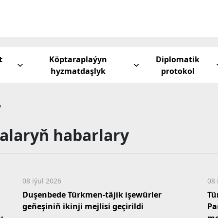
t
Köptaraplaýyn
Diplomatik
hyzmatdaşlyk
protokol
y
alaryň habarlary
08 iýul 2026
08 
Duşenbede Türkmen-täjik işewürler
Tü
geňeşiniň ikinji mejlisi geçirildi
Pa