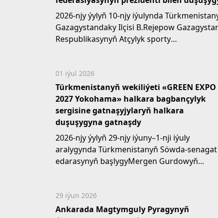
federasiýasynyň prezidenti bilen duşuşyg
2026-njy ýylyň 10-njy iýulynda Türkmenistan
Gazagystandaky Ilçisi B.Rejepow Gazagysta
Respublikasynyň Atçylyk sporty
federasiýasynyň prezidenti Rustam...
01 iýul 2026
Türkmenistanyň wekiliýeti «GREEN EXPO
2027 Yokohama» halkara bagbançylyk
sergisine gatnaşyjylaryň halkara
duşuşygyna gatnaşdy
2026-njy ýylyň 29-njy iýuny–1-nji iýuly
aralygynda Türkmenistanyň Söwda-senagat
edarasynyň başlygyMergen Gurdowyň
ýolbaşçylygyndaky türkmen wekiliýeti
Ýaponiýa...
29 iýun 2026
Ankarada Magtymguly Pyragynyň