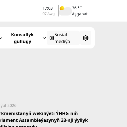
36 °C
17:03
07 Awg
Aşgabat
Konsullyk
Sosial
gullugy
mediýa
iýul 2026
rkmenistanyň wekiliýeti ÝHHG-niň
rlament Assambleýasynyň 33-nji ýyllyk