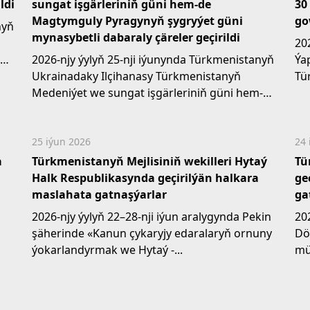
ldi
sungat işgärleriniň güni hem-de
30
Magtymguly Pyragynyň şygryýet güni
go
nyň
mynasybetli dabaraly çäreler geçirildi
20
än
2026-njy ýylyň 25-nji iýunynda Türkmenistanyň
Ýa
Ukrainadaky Ilçihanasy Türkmenistanyň
Tü
Medeniýet we sungat işgärleriniň güni hem-de
oza
beýik...
25 iýun 2026
24 
a
Türkmenistanyň Mejlisiniň wekilleri Hytaý
Tü
Halk Respublikasynda geçirilýän halkara
ge
maslahata gatnaşýarlar
ga
2026-njy ýylyň 22–28-nji iýun aralygynda Pekin
20
şäherinde «Kanun çykaryjy edaralaryň ornuny
Dö
ýokarlandyrmak we Hytaý -...
mü
ýo