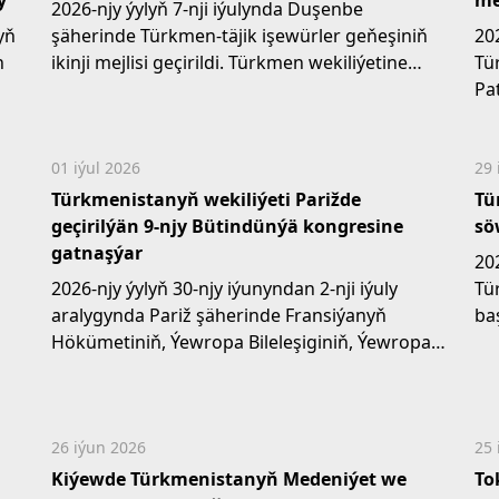
y
me
2026-njy ýylyň 7-nji iýulynda Duşenbe
yň
şäherinde Türkmen-täjik işewürler geňeşiniň
202
n
ikinji mejlisi geçirildi. Türkmen wekiliýetine
Tü
Türkmenistanyň...
Pa
ÝH
01 iýul 2026
29 
Türkmenistanyň wekiliýeti Parižde
Tü
geçirilýän 9-njy Bütindünýä kongresine
sö
gatnaşýar
20
2026-njy ýylyň 30-njy iýunyndan 2-nji iýuly
Tü
aralygynda Pariž şäherinde Fransiýanyň
ba
Hökümetiniň, Ýewropa Bileleşiginiň, Ýewropa
tür
Geňeşiniň...
26 iýun 2026
25 
Kiýewde Türkmenistanyň Medeniýet we
To