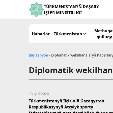
TÜRKMENISTANYŇ DAŞARY
IŞLER MINISTRLIGI
Metbuga
Habarlar
Türkmenistan
gullugy
Baş sahypa
/
Diplomatik wekilhanalaryň habarlar
Diplomatik wekilhan
13 iýul 2026
Türkmenistanyň Ilçisiniň Gazagystan
Respublikasynyň Atçylyk sporty