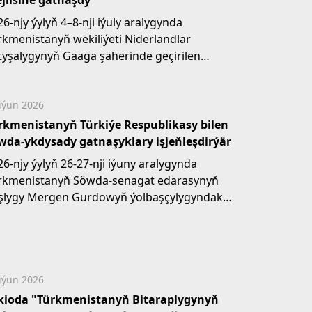
jlisine gatnaşdy
6-njy ýylyň 4–8-nji iýuly aralygynda
rkmenistanyň wekiliýeti Niderlandlar
tyşalygynyň Gaaga şäherinde geçirilen
HG-niň Parlament Assambleýasynyň...
iýun 2026
rkmenistanyň Türkiýe Respublikasy bilen
wda-ykdysady gatnaşyklary işjeňleşdirýär
26-njy ýylyň 26-27-nji iýuny aralygynda
rkmenistanyň Söwda-senagat edarasynyň
şlygy Mergen Gurdowyň ýolbaşçylygyndaky
kmen wekiliýeti Türkiýe...
iýun 2026
kioda "Türkmenistanyň Bitaraplygynyň