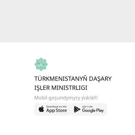
TÜRKMENISTANYŇ DAŞARY
IŞLER MINISTRLIGI
Mobil goşundymyzy ýükläň!