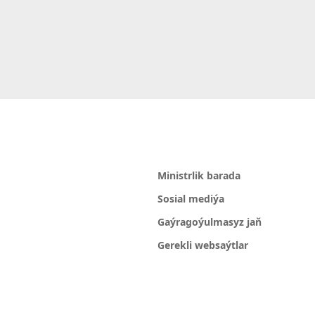
Ministrlik barada
Sosial mediýa
Gaýragoýulmasyz jaň
Gerekli websaýtlar