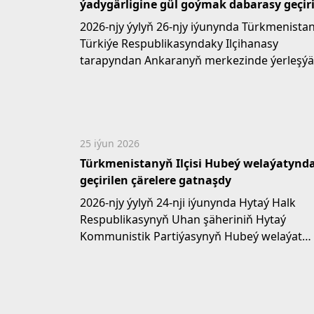
ýadygärligine gül goýmak dabarasy geçiri
2026-njy ýylyň 26-njy iýunynda Türkmenista
Türkiýe Respublikasyndaky Ilçihanasy
tarapyndan Ankaranyň merkezinde ýerleşý
«Türkmenistan» seýilgähinde oturdylan...
25 iýun 2026
Türkmenistanyň Ilçisi Hubeý welaýatynd
geçirilen çärelere gatnaşdy
2026-njy ýylyň 24-nji iýunynda Hytaý Halk
Respublikasynyň Uhan şäheriniň Hytaý
Kommunistik Partiýasynyň Hubeý welaýat
Komitetiniň Sekretary...