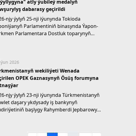
 ýyllygyna" atly ýubileý medalyň
wşurylyş dabarasy geçirildi
26-njy ýylyň 25-nji iýunynda Tokioda
poniýanyň Parlamentiniň binasynda Ýapon-
rkmen Parlamentara Dostluk toparynyň
lky başlygy Toşiaki...
iýun 2026
rkmenistanyň wekiliýeti Wenada
çirilen OPEK Gaznasynyň Ösüş forumyna
tnaşýar
26-njy ýylyň 23-nji iýunynda Türkmenistanyň
wlet daşary ykdysady iş bankynyň
diriýetiniň başlygy Rahymberdi Jepbarowyň
lbaşçylygyndaky...