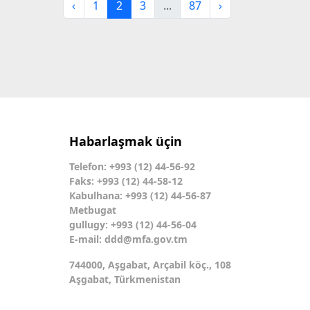
‹
1
2
3
...
87
›
Habarlaşmak üçin
Telefon: +993 (12) 44-56-92
Faks: +993 (12) 44-58-12
Kabulhana: +993 (12) 44-56-87
Metbugat
gullugy: +993 (12) 44-56-04
E-mail:
ddd@mfa.gov.tm
744000, Aşgabat, Arçabil köç., 108
Aşgabat, Türkmenistan