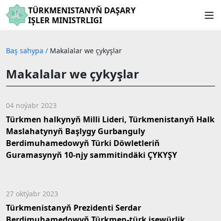
TÜRKMENISTANYŇ DAŞARY
IŞLER MINISTRLIGI
Baş sahypa
/
Makalalar we çykyşlar
Makalalar we çykyşlar
04 noýabr 2023
Türkmen halkynyň Milli Lideri, Türkmenistanyň Halk
Maslahatynyň Başlygy Gurbanguly
Berdimuhamedowyň Türki Döwletleriň
Guramasynyň 10-njy sammitindäki ÇYKYŞY
27 oktýabr 2023
Türkmenistanyň Prezidenti Serdar
Berdimuhamedowyň Türkmen-türk işewürlik