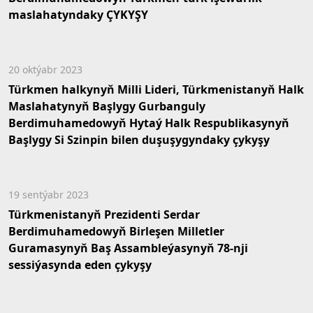
maslahatyndaky ÇYKYŞY
20 oktýabr 2023
Türkmen halkynyň Milli Lideri, Türkmenistanyň Halk
Maslahatynyň Başlygy Gurbanguly
Berdimuhamedowyň Hytaý Halk Respublikasynyň
Başlygy Si Szinpin bilen duşuşygyndaky çykyşy
19 sentýabr 2023
Türkmenistanyň Prezidenti Serdar
Berdimuhamedowyň Birleşen Milletler
Guramasynyň Baş Assambleýasynyň 78-nji
sessiýasynda eden çykyşy