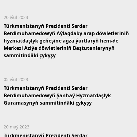
20 iýul 2023
Türkmenistanyň Prezidenti Serdar
Berdimuhamedowyň Aýlagdaky arap döwletleriniň
hyzmatdaşlyk geňeşine agza ýurtlaryň hem-de
Merkezi Aziýa döwletleriniň Baştutanlarynyň
sammitindäki çykyşy
05 iýul 2023
Türkmenistanyň Prezidenti Serdar
Berdimuhamedowyň Şanhaý Hyzmatdaşlyk
Guramasynyň sammitindäki çykyşy
20 maý 2023
Türkmenistanyň Prezidenti Serdar