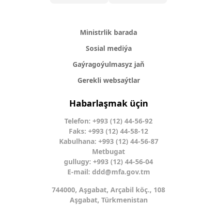
Ministrlik barada
Sosial mediýa
Gaýragoýulmasyz jaň
Gerekli websaýtlar
Habarlaşmak üçin
Telefon: +993 (12) 44-56-92
Faks: +993 (12) 44-58-12
Kabulhana: +993 (12) 44-56-87
Metbugat
gullugy: +993 (12) 44-56-04
E-mail:
ddd@mfa.gov.tm
744000, Aşgabat, Arçabil köç., 108
Aşgabat, Türkmenistan