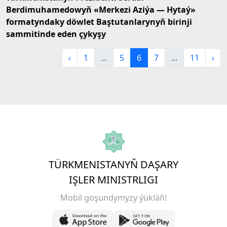
Berdimuhamedowyň «Merkezi Aziýa — Hytaý»
formatyndaky döwlet Baştutanlarynyň birinji
sammitinde eden çykyşy
‹
1
...
5
6
7
...
11
›
TÜRKMENISTANYŇ DAŞARY
IŞLER MINISTRLIGI
Mobil goşundymyzy ýükläň!