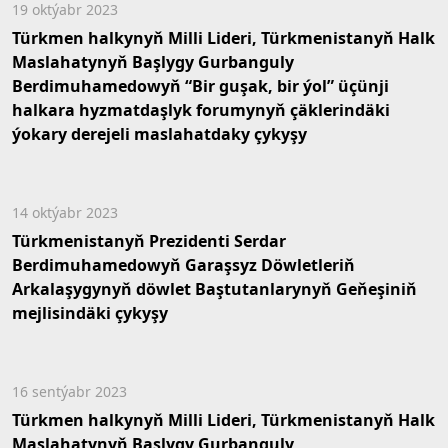
19 oktýabr 2023
Türkmen halkynyň Milli Lideri, Türkmenistanyň Halk
Maslahatynyň Başlygy Gurbanguly
Berdimuhamedowyň “Bir guşak, bir ýol” üçünji
halkara hyzmatdaşlyk forumynyň çäklerindäki
ýokary derejeli maslahatdaky çykyşy
14 oktýabr 2023
Türkmenistanyň Prezidenti Serdar
Berdimuhamedowyň Garaşsyz Döwletleriň
Arkalaşygynyň döwlet Baştutanlarynyň Geňeşiniň
mejlisindäki çykyşy
16 sentýabr 2023
Türkmen halkynyň Milli Lideri, Türkmenistanyň Halk
Maslahatynyň Başlygy Gurbanguly