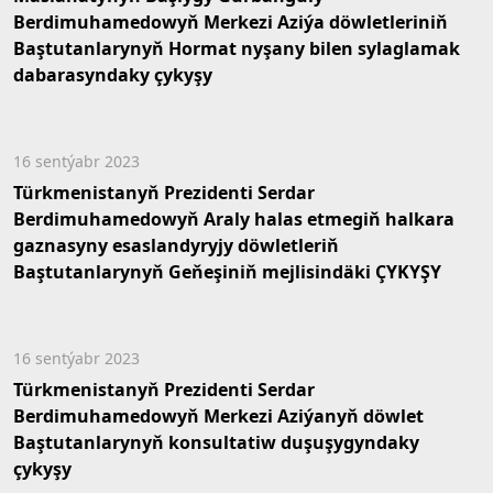
Berdimuhamedowyň Merkezi Aziýa döwletleriniň
Baştutanlarynyň Hormat nyşany bilen sylaglamak
dabarasyndaky çykyşy
16 sentýabr 2023
Türkmenistanyň Prezidenti Serdar
Berdimuhamedowyň Araly halas etmegiň halkara
gaznasyny esaslandyryjy döwletleriň
Baştutanlarynyň Geňeşiniň mejlisindäki ÇYKYŞY
16 sentýabr 2023
Türkmenistanyň Prezidenti Serdar
Berdimuhamedowyň Merkezi Aziýanyň döwlet
Baştutanlarynyň konsultatiw duşuşygyndaky
çykyşy