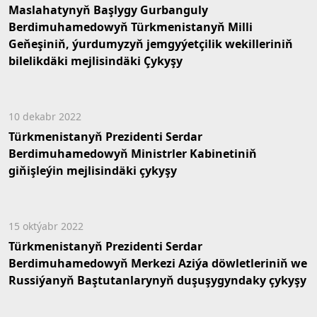
Maslahatynyň Başlygy Gurbanguly
Berdimuhamedowyň Türkmenistanyň Milli
Geňeşiniň, ýurdumyzyň jemgyýetçilik wekilleriniň
bilelikdäki mejlisindäki Çykyşy
10 dekabr 2022
Türkmenistanyň Prezidenti Serdar
Berdimuhamedowyň Ministrler Kabinetiniň
giňişleýin mejlisindäki çykyşy
15 oktýabr 2022
Türkmenistanyň Prezidenti Serdar
Berdimuhamedowyň Merkezi Aziýa döwletleriniň we
Russiýanyň Baştutanlarynyň duşuşygyndaky çykyşy