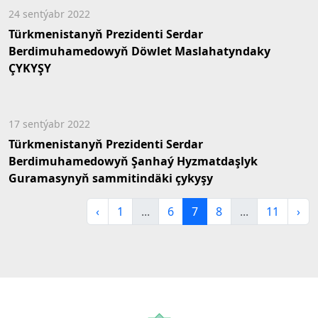
24 sentýabr 2022
Türkmenistanyň Prezidenti Serdar
Berdimuhamedowyň Döwlet Maslahatyndaky
ÇYKYŞY
17 sentýabr 2022
Türkmenistanyň Prezidenti Serdar
Berdimuhamedowyň Şanhaý Hyzmatdaşlyk
Guramasynyň sammitindäki çykyşy
‹
1
...
6
7
8
...
11
›