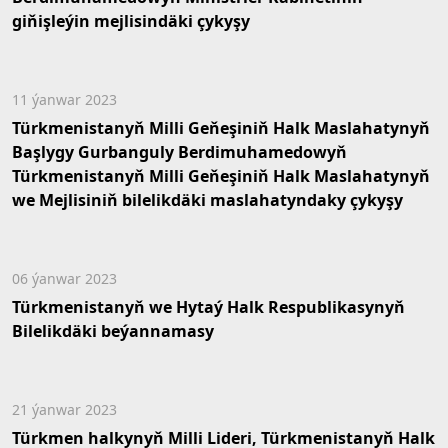
giňişleýin mejlisindäki çykyşy
11 ýanwar 2023
Türkmenistanyň Milli Geňeşiniň Halk Maslahatynyň
Başlygy Gurbanguly Berdimuhamedowyň
Türkmenistanyň Milli Geňeşiniň Halk Maslahatynyň
we Mejlisiniň bilelikdäki maslahatyndaky çykyşy
06 ýanwar 2023
Türkmenistanyň we Hytaý Halk Respublikasynyň
Bilelikdäki beýannamasy
21 ýanwar 2023
Türkmen halkynyň Milli Lideri, Türkmenistanyň Halk