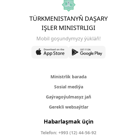
TÜRKMENISTANYŇ DAŞARY
IŞLER MINISTRLIGI
Mobil goşundymyzy ýükläň!
Ministrlik barada
Sosial mediýa
Gaýragoýulmasyz jaň
Gerekli websaýtlar
Habarlaşmak üçin
Telefon: +993 (12) 44-56-92