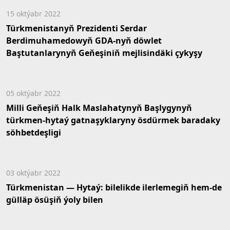
15 oktýabr 2022
Türkmenistanyň Prezidenti Serdar
Berdimuhamedowyň GDA-nyň döwlet
Baştutanlarynyň Geňeşiniň mejlisindäki çykyşy
05 oktýabr 2022
Milli Geňeşiň Halk Maslahatynyň Başlygynyň
türkmen-hytaý gatnaşyklaryny ösdürmek baradaky
söhbetdeşligi
03 oktýabr 2022
Türkmenistan — Hytaý: bilelikde ilerlemegiň hem-de
gülläp ösüşiň ýoly bilen