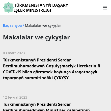
TÜRKMENISTANYŇ DAŞARY
IŞLER MINISTRLIGI
Baş sahypa
/
Makalalar we çykyşlar
Makalalar we çykyşlar
03 mart 2023
Türkmenistanyň Prezidenti Serdar
Berdimuhamedowyň Goşulyşmazlyk Hereketiniň
COVID-19 bilen göreşmek boýunça Aragatnaşyk
toparynyň sammitindäki ÇYKYŞY
12 fewral 2023
Türkmenistanyň Prezidenti Serdar
Berdimuhamedowyň Ministrler Kabinetiniň