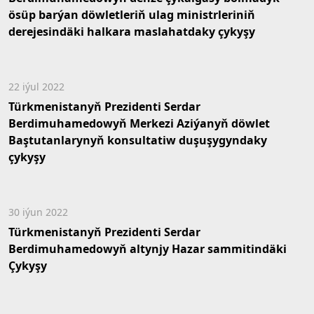
ösüp barýan döwletleriň ulag ministrleriniň
derejesindäki halkara maslahatdaky çykyşy
22 iýul 2022
Türkmenistanyň Prezidenti Serdar
Berdimuhamedowyň Merkezi Aziýanyň döwlet
Baştutanlarynyň konsultatiw duşuşygyndaky
çykyşy
30 iýun 2022
Türkmenistanyň Prezidenti Serdar
Berdimuhamedowyň altynjy Hazar sammitindäki
Çykyşy