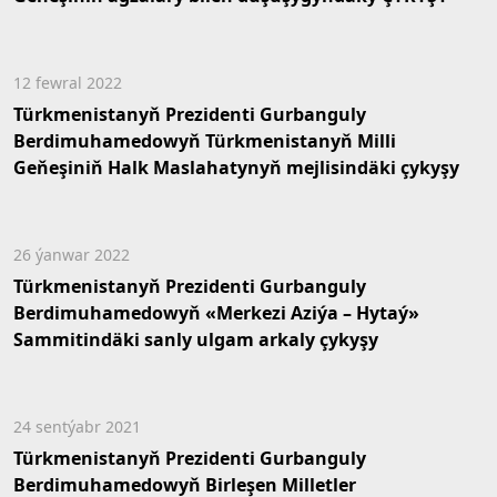
12 fewral 2022
Türkmenistanyň Prezidenti Gurbanguly
Berdimuhamedowyň Türkmenistanyň Milli
Geňeşiniň Halk Maslahatynyň mejlisindäki çykyşy
26 ýanwar 2022
Türkmenistanyň Prezidenti Gurbanguly
Berdimuhamedowyň «Merkezi Aziýa – Hytaý»
Sammitindäki sanly ulgam arkaly çykyşy
24 sentýabr 2021
Türkmenistanyň Prezidenti Gurbanguly
Berdimuhamedowyň Birleşen Milletler