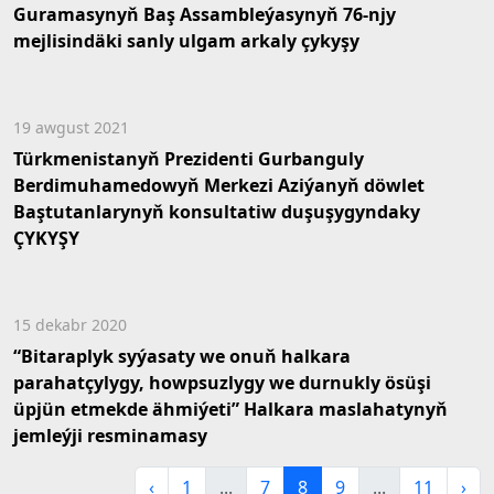
Guramasynyň Baş Assambleýasynyň 76-njy
mejlisindäki sanly ulgam arkaly çykyşy
19 awgust 2021
Türkmenistanyň Prezidenti Gurbanguly
Berdimuhamedowyň Merkezi Aziýanyň döwlet
Baştutanlarynyň konsultatiw duşuşygyndaky
ÇYKYŞY
15 dekabr 2020
“Bitaraplyk syýasaty we onuň halkara
parahatçylygy, howpsuzlygy we durnukly ösüşi
üpjün etmekde ähmiýeti” Halkara maslahatynyň
jemleýji resminamasy
‹
1
...
7
8
9
...
11
›