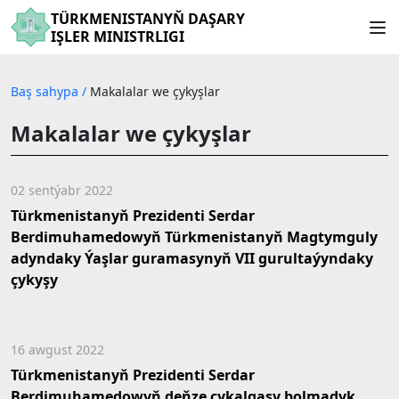
TÜRKMENISTANYŇ DAŞARY
IŞLER MINISTRLIGI
Baş sahypa
/
Makalalar we çykyşlar
Makalalar we çykyşlar
02 sentýabr 2022
Türkmenistanyň Prezidenti Serdar
Berdimuhamedowyň Türkmenistanyň Magtymguly
adyndaky Ýaşlar guramasynyň VII gurultaýyndaky
çykyşy
16 awgust 2022
Türkmenistanyň Prezidenti Serdar
Berdimuhamedowyň deňze çykalgasy bolmadyk