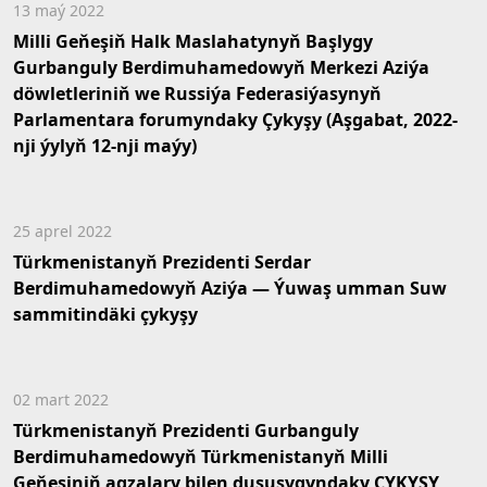
13 maý 2022
Milli Geňeşiň Halk Maslahatynyň Başlygy
Gurbanguly Berdimuhamedowyň Merkezi Aziýa
döwletleriniň we Russiýa Federasiýasynyň
Parlamentara forumyndaky Çykyşy (Aşgabat, 2022-
nji ýylyň 12-nji maýy)
25 aprel 2022
Türkmenistanyň Prezidenti Serdar
Berdimuhamedowyň Aziýa — Ýuwaş umman Suw
sammitindäki çykyşy
02 mart 2022
Türkmenistanyň Prezidenti Gurbanguly
Berdimuhamedowyň Türkmenistanyň Milli
Geňeşiniň agzalary bilen duşuşygyndaky ÇYKYŞY