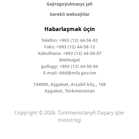
Gaýragoýulmasyz jaň
Gerekli websaýtlar
Habarlaşmak üçin
Telefon: +993 (12) 44-56-92
Faks: +993 (12) 44-58-12
Kabulhana: +993 (12) 44-56-87
Metbugat
gullugy: +993 (12) 44-56-04
E-mail:
ddd@mfa.gov.tm
744000, Aşgabat, Arçabil köç., 108
Aşgabat, Türkmenistan
Copyright © 2026. Türkmenistanyň Daşary işler
ministrligi