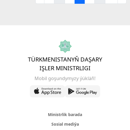
TÜRKMENISTANYŇ DAŞARY
IŞLER MINISTRLIGI
Mobil goşundymyzy ýükläň!
Ministrlik barada
Sosial mediýa