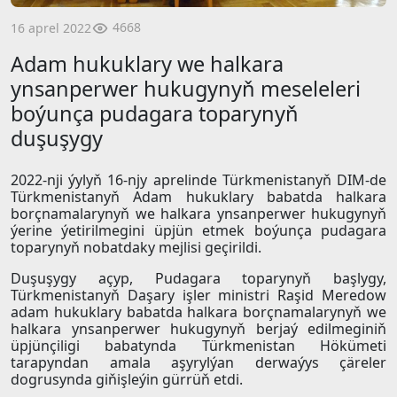
4668
16 aprel 2022
Adam hukuklary we halkara
ynsanperwer hukugynyň meseleleri
boýunça pudagara toparynyň
duşuşygy
2022-nji ýylyň 16-njy aprelinde Türkmenistanyň DIM-de
Türkmenistanyň Adam hukuklary babatda halkara
borçnamalarynyň we halkara ynsanperwer hukugynyň
ýerine ýetirilmegini üpjün etmek boýunça pudagara
toparynyň nobatdaky mejlisi geçirildi.
Duşuşygy açyp, Pudagara toparynyň başlygy,
Türkmenistanyň Daşary işler ministri Raşid Meredow
adam hukuklary babatda halkara borçnamalarynyň we
halkara ynsanperwer hukugynyň berjaý edilmeginiň
üpjünçiligi babatynda Türkmenistan Hökümeti
tarapyndan amala aşyrylýan derwaýys çäreler
dogrusynda giňişleýin gürrüň etdi.