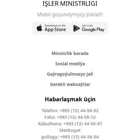
IŞLER MINISTRLIGI
Mobil goşundymyzy ýükläň!
Ministrlik barada
Sosial mediýa
Gaýragoýulmasyz jaň
Gerekli websaýtlar
Habarlaşmak üçin
Telefon: +993 (12) 44-56-92
Faks: +993 (12) 44-58-12
Kabulhana: +993 (12) 44-56-87
Metbugat
gullugy: +993 (12) 44-56-04