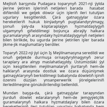
Mejlisiň barşynda Pudagara toparynyň 2021-nji ýylda
ýerine ýetiren işleriniň netijeleri barada hasabat
diňlenildi we geljek döwür üçin işleriň ileri tutulýan
ugurlary kesgitlenildi. Çärä gatnaşyjylar özara
hereketleriň hukuk binýadynyň pugtalandyrylmagy,
şonuň ýaly-da köptaraplaýyn hyzmatdaşlygyň
ulgamynyň giňeldilmegi boýunça abraýly halkara
guramalarynyň arasyndaky hyzmatdaşlygynyň netijeleri
bilen birlikde, bu ugurda ýerine ýetirilen işler barada
jikme-jik maglumatlary berdiler.
Toparyň 2022-nji ýyl üçin Iş Meýilnamasyna seredildi we
onuň geljekde durmuşa ornaşdyrylmagynyň zerur
taraplary ara alnyp maslahatlaşyldy. Üstümizdäki ýyl
üçin kesgitlenilen meýilnamalaryň ýurtlaryň hem-de
halklaryň arasynda dostluk we özara düşünişmek
gatnaşyklarynyň berkidilmegi babatynda döwletiň işiniň
özenini düzýän ynsanperwerlik ýörelgeleriniň
ilerledilmegine gönükdirilendigi bellenildi.
Mundan başga-da, çärä gatnaşyjylar tarapyndan
ýurduň döwlet edaralarynyň hem-de jemgyýetçilik
guramalarynyň halkara hyzmatdaşlary bilen özara
hereketleriniň ileri tutulýan ugurlary babatynda hem