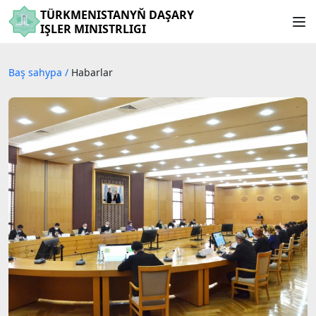
TÜRKMENISTANYŇ DAŞARY
IŞLER MINISTRLIGI
Baş sahypa
/
Habarlar