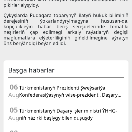
pikirler alyşyldy.
Çykyşlarda Pudagara toparynyň ilatyň hukuk biliminiň
derejesiniň ýokarlandyrylmagyna, hususan-da,
köpçülikleýin habar beriş serişdelerinde tematiki
neşirleriň çap edilmegi arkaly raýatlaryň degişli
maglumatlara elýeterliliginiň giňeldilmegine aýratyn
üns berýändigi beýan edildi.
Başga habarlar
06
Türkmenistanyň Prezidenti Şweýsariýa
Aug
Konfederasiýasynyň wise-prezidenti, Daşary
işler federal departamentiniň başlygyny kabul
05
etdi
Türkmenistanyň Daşary işler ministri ÝHHG-
Aug
niň häzirki başlygy bilen duşuşdy