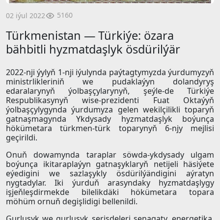
5160
02 iýul 2022
Türkmenistan — Türkiýe: özara
bähbitli hyzmatdaşlyk ösdürilýär
2022-nji ýylyň 1-nji iýulynda paýtagtymyzda ýurdumyzyň
ministrlikleriniň we pudaklaýyn dolandyryş
edaralarynyň ýolbaşçylarynyň, şeýle-de Türkiýe
Respublikasynyň wise-prezidenti Fuat Oktaýyň
ýolbaşçylygynda ýurdumyza gelen wekilçilikli toparyň
gatnaşmagynda Ykdysady hyzmatdaşlyk boýunça
hökümetara türkmen-türk toparynyň 6-njy mejlisi
geçirildi.
Onuň dowamynda taraplar söwda-ykdysady ulgam
boýunça ikitaraplaýyn gatnaşyklaryň netijeli häsiýete
eýedigini we sazlaşykly ösdürilýändigini aýratyn
nygtadylar. Iki ýurduň arasyndaky hyzmatdaşlygy
işjeňleşdirmekde bilelikdäki hökümetara topara
möhüm ornuň degişlidigi bellenildi.
Gurluşyk we gurluşyk serişdeleri senagaty, energetika,