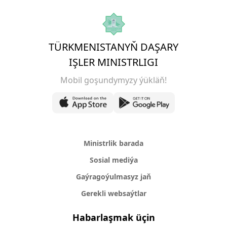
TÜRKMENISTANYŇ DAŞARY
IŞLER MINISTRLIGI
Mobil goşundymyzy ýükläň!
Ministrlik barada
Sosial mediýa
Gaýragoýulmasyz jaň
Gerekli websaýtlar
Habarlaşmak üçin