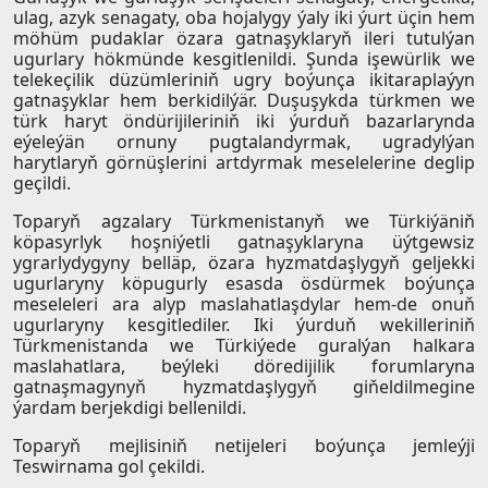
ulag, azyk senagaty, oba hojalygy ýaly iki ýurt üçin hem
möhüm pudaklar özara gatnaşyklaryň ileri tutulýan
ugurlary hökmünde kesgitlenildi. Şunda işewürlik we
telekeçilik düzümleriniň ugry boýunça ikitaraplaýyn
gatnaşyklar hem berkidilýär. Duşuşykda türkmen we
türk haryt öndürijileriniň iki ýurduň bazarlarynda
eýeleýän ornuny pugtalandyrmak, ugradylýan
harytlaryň görnüşlerini artdyrmak meselelerine deglip
geçildi.
Toparyň agzalary Türkmenistanyň we Türkiýäniň
köpasyrlyk hoşniýetli gatnaşyklaryna üýtgewsiz
ygrarlydygyny belläp, özara hyzmatdaşlygyň geljekki
ugurlaryny köpugurly esasda ösdürmek boýunça
meseleleri ara alyp maslahatlaşdylar hem-de onuň
ugurlaryny kesgitlediler. Iki ýurduň wekilleriniň
Türkmenistanda we Türkiýede guralýan halkara
maslahatlara, beýleki döredijilik forumlaryna
gatnaşmagynyň hyzmatdaşlygyň giňeldilmegine
ýardam berjekdigi bellenildi.
Toparyň mejlisiniň netijeleri boýunça jemleýji
Teswirnama gol çekildi.