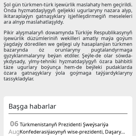
Şol gün türkmen-türk işewürlik maslahaty hem geçirildi.
Onda hyzmatdaşlygyň geljekki ugurlaryny nazara alyp,
ikitaraplaýyn gatnaşyklary işjeňleşdirmegiň meseleleri
ara alnyp maslahatlaşyldy.
Pikir alyşmalaryň dowamynda Türkiýe Respublikasynyň
işewürlik düzümleriniň wekilleri amatly maýa goýum
ýagdaýy döredilen we geljegi uly hasaplanýan türkmen
bazarynda öz orunlaryny pugtalandyrmaga
gyzyklanmalaryny beýan etdiler. Şeýle-de olar söwda-
ykdysady, ylmy-tehniki hyzmatdaşlygyň özara bähbitli
täze ugurlary boýunça hem-de beýleki pudaklarda
özara gatnaşyklary ýola goýmaga taýýardyklaryny
tassykladylar.
Başga habarlar
06
Türkmenistanyň Prezidenti Şweýsariýa
Aug
Konfederasiýasynyň wise-prezidenti, Daşary