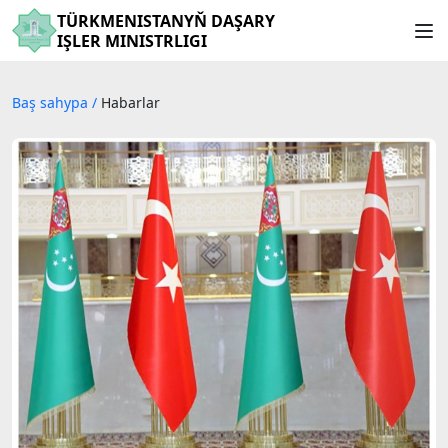
TÜRKMENISTANYŇ DAŞARY
IŞLER MINISTRLIGI
Baş sahypa
/
Habarlar