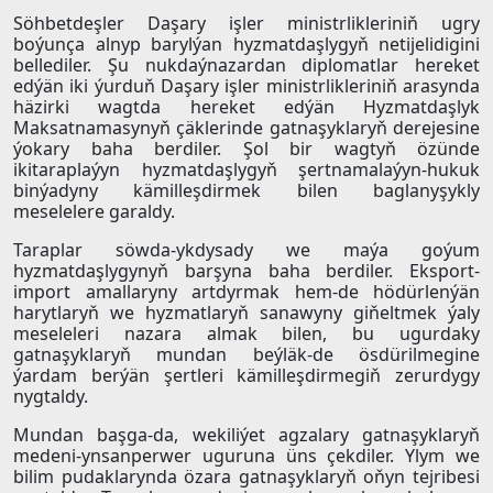
Söhbetdeşler Daşary işler ministrlikleriniň ugry
boýunça alnyp barylýan hyzmatdaşlygyň netijelidigini
bellediler. Şu nukdaýnazardan diplomatlar hereket
edýän iki ýurduň Daşary işler ministrlikleriniň arasynda
häzirki wagtda hereket edýän Hyzmatdaşlyk
Maksatnamasynyň çäklerinde gatnaşyklaryň derejesine
ýokary baha berdiler. Şol bir wagtyň özünde
ikitaraplaýyn hyzmatdaşlygyň şertnamalaýyn-hukuk
binýadyny kämilleşdirmek bilen baglanyşykly
meselelere garaldy.
Taraplar söwda-ykdysady we maýa goýum
hyzmatdaşlygynyň barşyna baha berdiler. Eksport-
import amallaryny artdyrmak hem-de hödürlenýän
harytlaryň we hyzmatlaryň sanawyny giňeltmek ýaly
meseleleri nazara almak bilen, bu ugurdaky
gatnaşyklaryň mundan beýläk-de ösdürilmegine
ýardam berýän şertleri kämilleşdirmegiň zerurdygy
nygtaldy.
Mundan başga-da, wekiliýet agzalary gatnaşyklaryň
medeni-ynsanperwer uguruna üns çekdiler. Ylym we
bilim pudaklarynda özara gatnaşyklaryň oňyn tejribesi