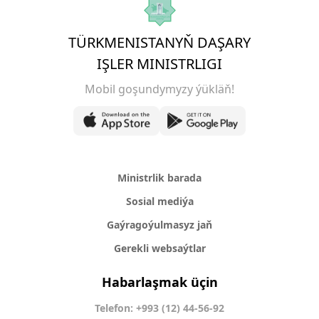
TÜRKMENISTANYŇ DAŞARY
IŞLER MINISTRLIGI
Mobil goşundymyzy ýükläň!
Ministrlik barada
Sosial mediýa
Gaýragoýulmasyz jaň
Gerekli websaýtlar
Habarlaşmak üçin
Telefon: +993 (12) 44-56-92