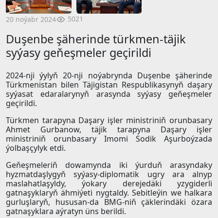
5021
20 noýabr 2024
Duşenbe şäherinde türkmen-täjik
syýasy geňeşmeler geçirildi
2024-nji ýylyň 20-nji noýabrynda Duşenbe şäherinde
Türkmenistan bilen Täjigistan Respublikasynyň daşary
syýasat edaralarynyň arasynda syýasy geňeşmeler
geçirildi.
Türkmen tarapyna Daşary işler ministriniň orunbasary
Ahmet Gurbanow, täjik tarapyna Daşary işler
ministriniň orunbasary Imomi Sodik Aşurboýzada
ýolbaşçylyk etdi.
Geňeşmeleriň dowamynda iki ýurduň arasyndaky
hyzmatdaşlygyň syýasy-diplomatik ugry ara alnyp
maslahatlaşyldy, ýokary derejedäki yzygiderli
gatnaşyklaryň ähmiýeti nygtaldy. Sebitleýin we halkara
gurluşlaryň, hususan-da BMG-niň çäklerindäki özara
gatnaşyklara aýratyn üns berildi.