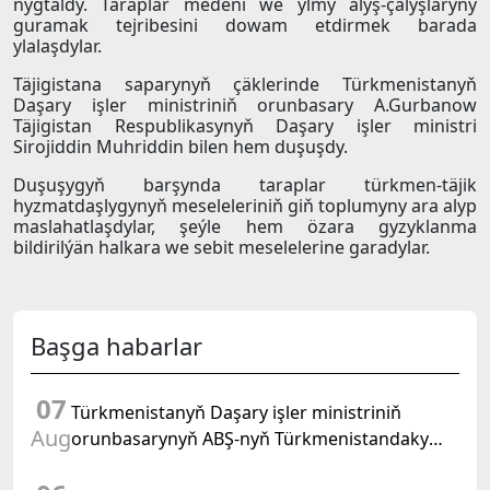
nygtaldy. Taraplar medeni we ylmy alyş-çalyşlaryny
guramak tejribesini dowam etdirmek barada
ylalaşdylar.
Täjigistana saparynyň çäklerinde Türkmenistanyň
Daşary işler ministriniň orunbasary A.Gurbanow
Täjigistan Respublikasynyň Daşary işler ministri
Sirojiddin Muhriddin bilen hem duşuşdy.
Duşuşygyň barşynda taraplar türkmen-täjik
hyzmatdaşlygynyň meseleleriniň giň toplumyny ara alyp
maslahatlaşdylar, şeýle hem özara gyzyklanma
bildirilýän halkara we sebit meselelerine garadylar.
Başga habarlar
07
Türkmenistanyň Daşary işler ministriniň
Aug
orunbasarynyň ABŞ-nyň Türkmenistandaky
wagtlaýyn işler ynanylan wekili bilen duşuşygy