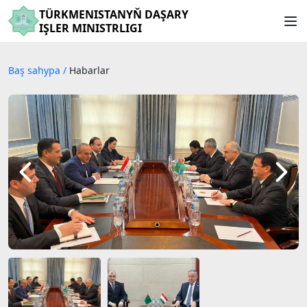
TÜRKMENISTANYŇ DAŞARY
IŞLER MINISTRLIGI
Baş sahypa
/
Habarlar