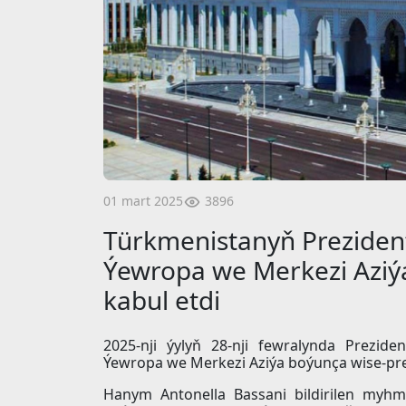
3896
01 mart 2025
Türkmenistanyň Preziden
Ýewropa we Merkezi Aziýa
kabul etdi
2025-nji ýylyň 28-nji fewralynda Prezi
Ýewropa we Merkezi Aziýa boýunça wise-prez
Hanym Antonella Bassani bildirilen myhm