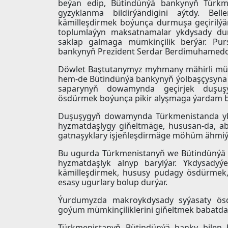
beýan edip, Bütindünýä bankynyň Türkme
gyzyklanma bildirýändigini aýtdy. Bell
kämilleşdirmek boýunça durmuşa geçirilýän 
toplumlaýyn maksatnamalar ykdysady dur
saklap galmaga mümkinçilik berýär. Pur
bankynyň Prezident Serdar Berdimuhamedowa
Döwlet Baştutanymyz myhmany mähirli mübär
hem-de Bütindünýä bankynyň ýolbaşçysyna 
saparynyň dowamynda geçirjek duşuşyk
ösdürmek boýunça pikir alyşmaga ýardam ber
Duşuşygyň dowamynda Türkmenistanda yk
hyzmatdaşlygy giňeltmäge, hususan-da, ab
gatnaşyklary işjeňleşdirmäge möhüm ähmiýet
Bu ugurda Türkmenistanyň we Bütindünýä 
hyzmatdaşlyk alnyp barylýar. Ykdysady
kämilleşdirmek, hususy pudagy ösdürmek, 
esasy ugurlary bolup durýar.
Ýurdumyzda makroykdysady syýasaty ösd
goýum mümkinçiliklerini giňeltmek babatda ne
Türkmenistanyň Bütindünýä banky bilen 