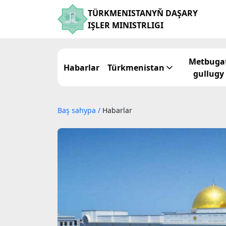
TÜRKMENISTANYŇ DAŞARY
IŞLER MINISTRLIGI
Metbuga
Habarlar
Türkmenistan
gullugy
Baş sahypa
/
Habarlar