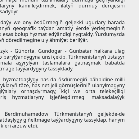
laryny kämilleşdirmek, ilatyň durmuş derejesini
sadydyr.
agdaýy we ony ösdürmegiň geljekki ugurlary barada
nyň geografik taýdan amatly ýerde ýerleşmeginiň
k esas bolup hyzmat edýändigi nygtaldy. Ýurdumyzda
ň döredilmegine uly ähmiýet berilýär.
azyk - Günorta, Gündogar - Günbatar halkara ulag
yp barylýandygyna ünsi çekip, Türkmenistanyň üstaşyr
amala aşyrylýan taslamalara gatnaşmak babatda
tmäge taýýardygyny tassyklady.
 hyzmatdaşlygy has-da ösdürmegiň bähbidine milli
laryň täze, has netijeli görnüşleriniň ulanylmagyny
iýalary ornaşdyrmagy, kiçi we orta telekeçiligi
iş hyzmatlaryny işjeňleşdirmegi maksadalaýyk
r Berdimuhamedow Türkmenistanyň geljekde-de
matdaşlygy giňeltmäge taýýardygyny tassyklap, hanym
kleri arzuw etdi.