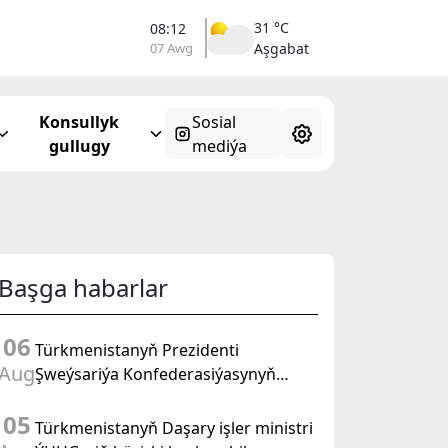
31 °C
08:12
07 Awg
Aşgabat
Konsullyk
Sosial
gullugy
mediýa
Başga habarlar
06
Türkmenistanyň Prezidenti
Aug
Şweýsariýa Konfederasiýasynyň
wise-prezidenti, Daşary işler federal
05
departamentiniň başlygyny kabul
Türkmenistanyň Daşary işler ministri
etdi