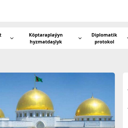
t
Köptaraplaýyn
Diplomatik
hyzmatdaşlyk
protokol