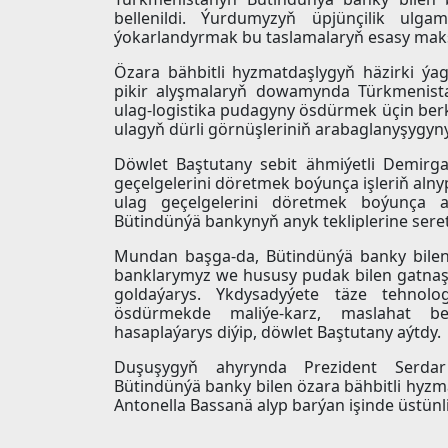
bellenildi. Ýurdumyzyň üpjünçilik ulgam
ýokarlandyrmak bu taslamalaryň esasy mak
Özara bähbitli hyzmatdaşlygyň häzirki ý
pikir alyşmalaryň dowamynda Türkmenista
ulag-logistika pudagyny ösdürmek üçin ber
ulagyň dürli görnüşleriniň arabaglanyşygyny
Döwlet Baştutany sebit ähmiýetli Demirg
geçelgelerini döretmek boýunça işleriň aln
ulag geçelgelerini döretmek boýunça 
Bütindünýä bankynyň anyk tekliplerine sere
Mundan başga-da, Bütindünýä banky bilen
banklarymyz we hususy pudak bilen gatnaşyk
goldaýarys. Ykdysadyýete täze tehnolog
ösdürmekde maliýe-karz, maslahat ber
hasaplaýarys diýip, döwlet Baştutany aýtdy.
Duşuşygyň ahyrynda Prezident Serda
Bütindünýä banky bilen özara bähbitli hyz
Antonella Bassanä alyp barýan işinde üstünli