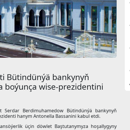
ti Bütindünýä bankynyň
 boýunça wise-prezidentini
dent Serdar Berdimuhamedow Bütindünýä bankynyň
identi hanym Antonella Bassanini kabul etdi.
ansöýerlik üçin döwlet Baştutanymyza hoşallygyny