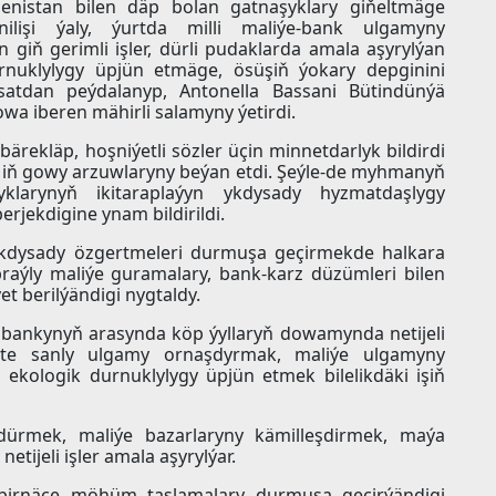
nistan bilen däp bolan gatnaşyklary giňeltmäge
enilişi ýaly, ýurtda milli maliýe-bank ulgamyny
giň gerimli işler, dürli pudaklarda amala aşyrylýan
nuklylygy üpjün etmäge, ösüşiň ýokary depginini
satdan peýdalanyp, Antonella Bassani Bütindünýä
 iberen mähirli salamyny ýetirdi.
ekläp, hoşniýetli sözler üçin minnetdarlyk bildirdi
iň gowy arzuwlaryny beýan etdi. Şeýle-de myhmanyň
larynyň ikitaraplaýyn ykdysady hyzmatdaşlygy
jekdigine ynam bildirildi.
dysady özgertmeleri durmuşa geçirmekde halkara
raýly maliýe guramalary, bank-karz düzümleri bilen
 berilýändigi nygtaldy.
bankynyň arasynda köp ýyllaryň dowamynda netijeli
ýete sanly ulgamy ornaşdyrmak, maliýe ulgamyny
ekologik durnuklylygy üpjün etmek bilelikdäki işiň
ürmek, maliýe bazarlaryny kämilleşdirmek, maýa
tijeli işler amala aşyrylýar.
birnäçe möhüm taslamalary durmuşa geçirýändigi