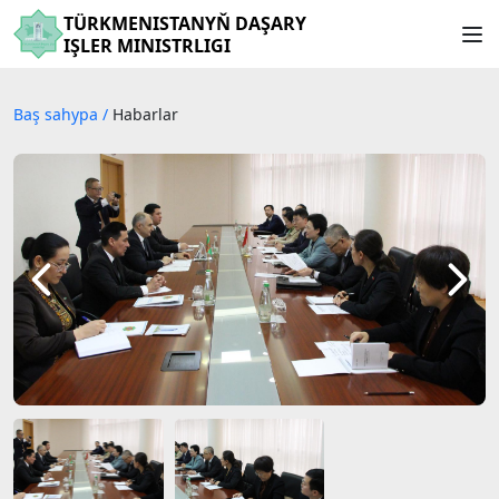
TÜRKMENISTANYŇ DAŞARY
IŞLER MINISTRLIGI
Baş sahypa
/
Habarlar