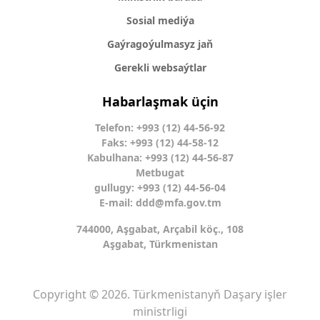
Sosial mediýa
Gaýragoýulmasyz jaň
Gerekli websaýtlar
Habarlaşmak üçin
Telefon: +993 (12) 44-56-92
Faks: +993 (12) 44-58-12
Kabulhana: +993 (12) 44-56-87
Metbugat
gullugy: +993 (12) 44-56-04
E-mail:
ddd@mfa.gov.tm
744000, Aşgabat, Arçabil köç., 108
Aşgabat, Türkmenistan
Copyright © 2026. Türkmenistanyň Daşary işler
ministrligi