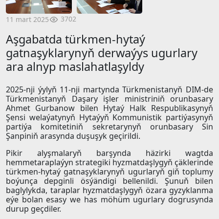
3702
11 mart 2025
Aşgabatda türkmen-hytaý
gatnaşyklarynyň derwaýys ugurlary
ara alnyp maslahatlaşyldy
2025-nji ýylyň 11-nji martynda Türkmenistanyň DIM-de
Türkmenistanyň Daşary işler ministriniň orunbasary
Ahmet Gurbanow bilen Hytaý Halk Respublikasynyň
Şensi welaýatynyň Hytaýyň Kommunistik partiýasynyň
partiýa komitetiniň sekretarynyň orunbasary Sin
Şanpiniň arasynda duşuşyk geçirildi.
Pikir alyşmalaryň barşynda häzirki wagtda
hemmetaraplaýyn strategiki hyzmatdaşlygyň çäklerinde
türkmen-hytaý gatnaşyklarynyň ugurlaryň giň toplumy
boýunça depginli ösýändigi bellenildi. Şunuň bilen
baglylykda, taraplar hyzmatdaşlygyň özara gyzyklanma
eýe bolan esasy we has möhüm ugurlary dogrusynda
durup geçdiler.