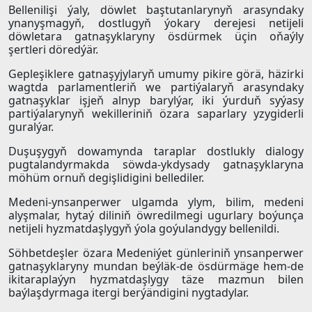
Bellenilişi ýaly, döwlet baştutanlarynyň arasyndaky
ynanyşmagyň, dostlugyň ýokary derejesi netijeli
döwletara gatnaşyklaryny ösdürmek üçin oňaýly
şertleri döredýär.
Gepleşiklere gatnaşyjylaryň umumy pikire görä, häzirki
wagtda parlamentleriň we partiýalaryň arasyndaky
gatnaşyklar işjeň alnyp barylýar, iki ýurduň syýasy
partiýalarynyň wekilleriniň özara saparlary yzygiderli
guralýar.
Duşuşygyň dowamynda taraplar dostlukly dialogy
pugtalandyrmakda söwda-ykdysady gatnaşyklaryna
möhüm ornuň degişlidigini bellediler.
Medeni-ynsanperwer ulgamda ylym, bilim, medeni
alyşmalar, hytaý diliniň öwredilmegi ugurlary boýunça
netijeli hyzmatdaşlygyň ýola goýulandygy bellenildi.
Söhbetdeşler özara Medeniýet günleriniň ynsanperwer
gatnaşyklaryny mundan beýläk-de ösdürmäge hem-de
ikitaraplaýyn hyzmatdaşlygy täze mazmun bilen
baýlaşdyrmaga itergi berýändigini nygtadylar.