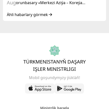
Aug
orunbasary «Merkezi Aziýa – Koreýa
Respublikasy» hyzmatdaşlyk forumynyň
ýokary derejeli wezipeli adamlarynyň mejlisine
Ähli habarlary görmek
gatnaşdy
TÜRKMENISTANYŇ DAŞARY
IŞLER MINISTRLIGI
Mobil goşundymyzy ýükläň!
Ministrlik barada