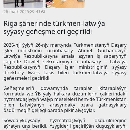
4192
26 mart 2025
Riga şäherinde türkmen-latwiýa
syýasy geňeşmeleri geçirildi
2025-nji ýylyň 26-njy martynda Türkmenistanyň Daşary
işler ministriniň orunbasary Ahmet Gurbanowyň
Latwiýa Respublikasyna amala aşyran iş saparynyň
çäginde Döwlet sekretarynyň orunbasary – Latwiýa
Respublikasynyň Daşary işler ministrliginiň syýasy
direktory Iwars Lasis bilen türkmen-latwiýa syýasy
geňeşmeleri geçirildi.
Geňeşmeleriň dowamynda taraplar ikitaraplaýyn
formatda we ÝB ýaly halkara düzümleriň çäklerindäki
hyzmatdaşlygyň wajyp meseleleri hem-de Türkmenistan
bilen Latwiýanyň arasyndaky özara gatnaşyklary
ösdürmegiň geljegi barada pikir alyşdylar.
Söwda-ykdysady hyzmatdaşlygyň ösdürilmegine
aýratyn üns berildi. Yzygiderli geçirilýän duşuşyklaryň,