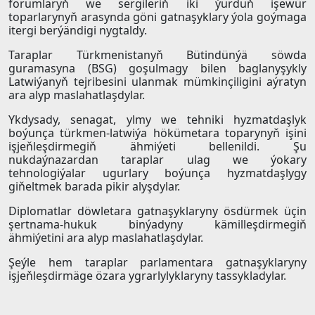
forumlaryň we sergileriň iki ýurduň işewür
toparlarynyň arasynda göni gatnaşyklary ýola goýmaga
itergi berýändigi nygtaldy.
Taraplar Türkmenistanyň Bütindünýä söwda
guramasyna (BSG) goşulmagy bilen baglanyşykly
Latwiýanyň tejribesini ulanmak mümkinçiligini aýratyn
ara alyp maslahatlaşdylar.
Ykdysady, senagat, ylmy we tehniki hyzmatdaşlyk
boýunça türkmen-latwiýa hökümetara toparynyň işini
işjeňleşdirmegiň ähmiýeti bellenildi. Şu
nukdaýnazardan taraplar ulag we ýokary
tehnologiýalar ugurlary boýunça hyzmatdaşlygy
giňeltmek barada pikir alyşdylar.
Diplomatlar döwletara gatnaşyklaryny ösdürmek üçin
şertnama-hukuk binýadyny kämilleşdirmegiň
ähmiýetini ara alyp maslahatlaşdylar.
Şeýle hem taraplar parlamentara gatnaşyklaryny
işjeňleşdirmäge özara ygrarlylyklaryny tassykladylar.