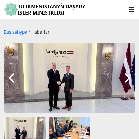
TÜRKMENISTANYŇ DAŞARY
IŞLER MINISTRLIGI
Baş sahypa
/
Habarlar