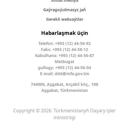
Sosial mediýa
Gaýragoýulmasyz jaň
Gerekli websaýtlar
Habarlaşmak üçin
Telefon: +993 (12) 44-56-92
Faks: +993 (12) 44-58-12
Kabulhana: +993 (12) 44-56-87
Metbugat
gullugy: +993 (12) 44-56-04
E-mail:
ddd@mfa.gov.tm
744000, Aşgabat, Arçabil köç., 108
Aşgabat, Türkmenistan
Copyright © 2026. Türkmenistanyň Daşary işler
ministrligi