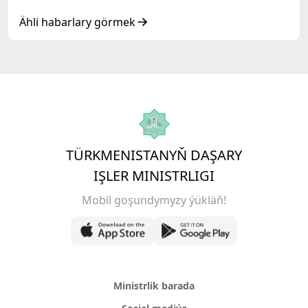
Respublikasy» hyzmatdaşlyk forumynyň
ýokary derejeli wezipeli adamlarynyň mejlisine
Ähli habarlary görmek
gatnaşdy
TÜRKMENISTANYŇ DAŞARY
IŞLER MINISTRLIGI
Mobil goşundymyzy ýükläň!
Ministrlik barada