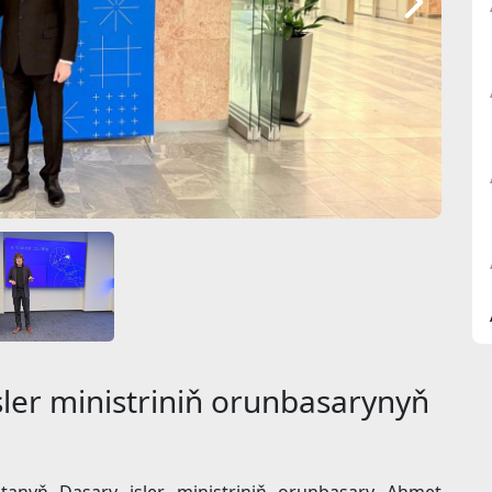
ler ministriniň orunbasarynyň
stanyň Daşary işler ministriniň orunbasary Ahmet