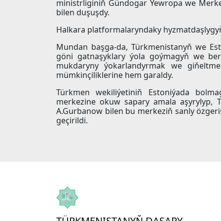
ministrliginiň Gündogar Ýewropa we Merkez
bilen duşuşdy.
Halkara platformalaryndaky hyzmatdaşlygyň ý
Mundan başga-da, Türkmenistanyň we Esto
göni gatnaşyklary ýola goýmagyň we berk
mukdaryny ýokarlandyrmak we giňeltmek
mümkinçiliklerine hem garaldy.
Türkmen wekiliýetiniň Estoniýada bolmag
merkezine okuw sapary amala aşyrylyp, T
A.Gurbanow bilen bu merkeziň sanly özger
geçirildi.
TÜRKMENISTANYŇ DAŞARY