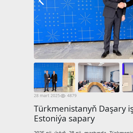
4879
28 mart 2025
Türkmenistanyň Daşary iş
Estoniýa sapary
2025-nji ýylyň 28-nji martynda Türkmeni