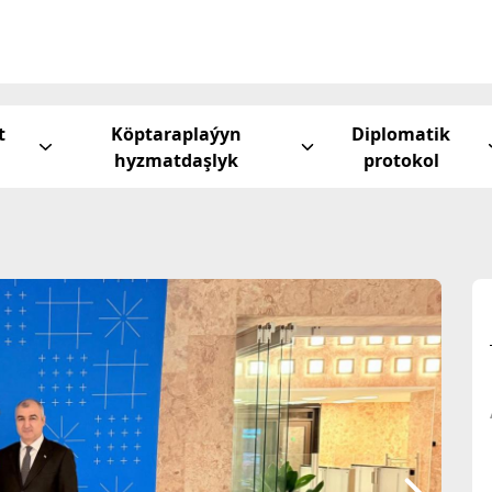
t
Köptaraplaýyn
Diplomatik
hyzmatdaşlyk
protokol