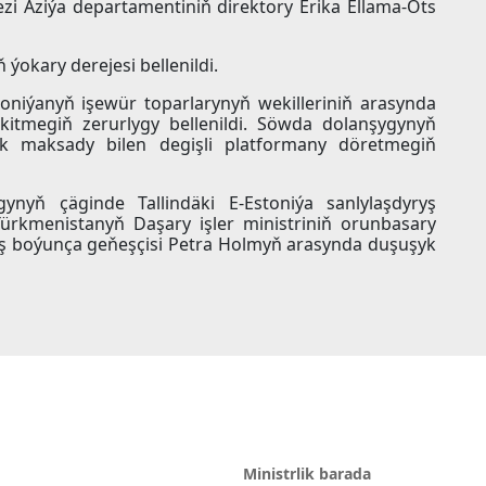
i Aziýa departamentiniň direktory Erika Ellama-Ots
okary derejesi bellenildi.
niýanyň işewür toparlarynyň wekilleriniň arasynda
itmegiň zerurlygy bellenildi. Söwda dolanşygynyň
 maksady bilen degişli platformany döretmegiň
ynyň çäginde Tallindäki E-Estoniýa sanlylaşdyryş
ürkmenistanyň Daşary işler ministriniň orunbasary
iş boýunça geňeşçisi Petra Holmyň arasynda duşuşyk
Ministrlik barada