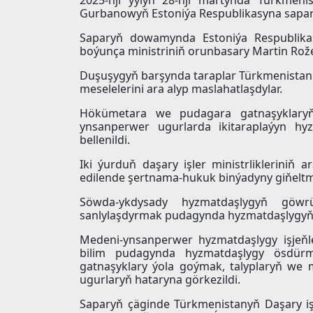
Gurbanowyň Estoniýa Respublikasyna sapary
Saparyň dowamynda Estoniýa Respublikasy
boýunça ministriniň orunbasary Martin Rožer
Duşuşygyň barşynda taraplar Türkmenistan
meselelerini ara alyp maslahatlaşdylar.
Hökümetara we pudagara gatnaşyklaryň
ynsanperwer ugurlarda ikitaraplaýyn h
bellenildi.
Iki ýurduň daşary işler ministrliklerini
edilende şertnama-hukuk binýadyny giňelt
Söwda-ykdysady hyzmatdaşlygyň göwrü
sanlylaşdyrmak pudagynda hyzmatdaşlygyň ge
Medeni-ynsanperwer hyzmatdaşlygy işjeňl
bilim pudagynda hyzmatdaşlygy ösdür
gatnaşyklary ýola goýmak, talyplaryň we m
ugurlaryň hataryna görkezildi.
Saparyň çäginde Türkmenistanyň Daşary işl