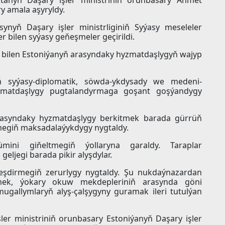
 amala aşyryldy.
nyň Daşary işler ministrliginiň Syýasy meseleler
 bilen syýasy geňeşmeler geçirildi.
 bilen Estoniýanyň arasyndaky hyzmatdaşlygyň wajyp
 syýasy-diplomatik, söwda-ykdysady we medeni-
yzmatdaşlygy pugtalandyrmaga goşant goşýandygy
ň arasyndaky hyzmatdaşlygy berkitmek barada gürrüň
megiň maksadalaýykdygy nygtaldy.
mini giňeltmegiň ýollaryna garaldy. Taraplar
ljegi barada pikir alyşdylar.
eşdirmegiň zerurlygy nygtaldy. Şu nukdaýnazardan
mek, ýokary okuw mekdepleriniň arasynda göni
ugallymlaryň alyş-çalşygyny guramak ileri tutulýan
er ministriniň orunbasary Estoniýanyň Daşary işler