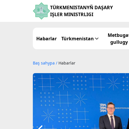
TÜRKMENISTANYŇ DAŞARY
IŞLER MINISTRLIGI
Metbuga
Habarlar
Türkmenistan
gullugy
Baş sahypa
/
Habarlar