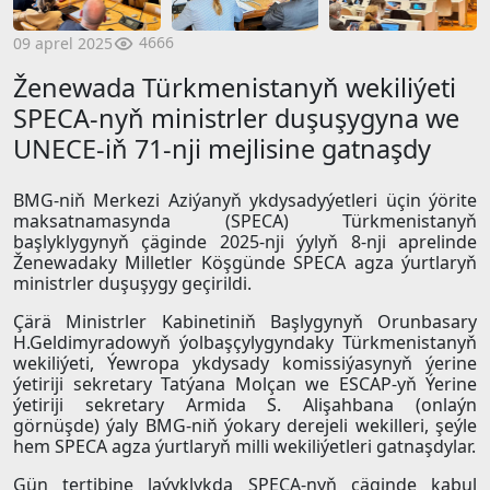
4666
09 aprel 2025
Ženewada Türkmenistanyň wekiliýeti
SPECA-nyň ministrler duşuşygyna we
UNECE-iň 71-nji mejlisine gatnaşdy
BMG-niň Merkezi Aziýanyň ykdysadyýetleri üçin ýörite
maksatnamasynda (SPECA) Türkmenistanyň
başlyklygynyň çäginde 2025-nji ýylyň 8-nji aprelinde
Ženewadaky Milletler Köşgünde SPECA agza ýurtlaryň
ministrler duşuşygy geçirildi.
Çärä Ministrler Kabinetiniň Başlygynyň Orunbasary
H.Geldimyradowyň ýolbaşçylygyndaky Türkmenistanyň
wekiliýeti, Ýewropa ykdysady komissiýasynyň ýerine
ýetiriji sekretary Tatýana Molçan we ESCAP-yň Ýerine
ýetiriji sekretary Armida S. Alişahbana (onlaýn
görnüşde) ýaly BMG-niň ýokary derejeli wekilleri, şeýle
hem SPECA agza ýurtlaryň milli wekiliýetleri gatnaşdylar.
Gün tertibine laýyklykda SPECA-nyň çäginde kabul