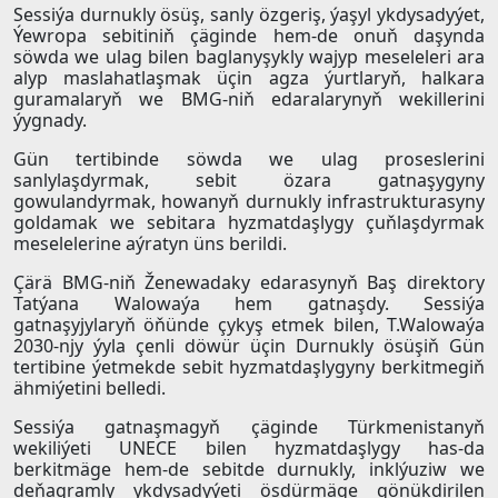
Sessiýa durnukly ösüş, sanly özgeriş, ýaşyl ykdysadyýet,
Ýewropa sebitiniň çäginde hem-de onuň daşynda
söwda we ulag bilen baglanyşykly wajyp meseleleri ara
alyp maslahatlaşmak üçin agza ýurtlaryň, halkara
guramalaryň we BMG-niň edaralarynyň wekillerini
ýygnady.
Gün tertibinde söwda we ulag proseslerini
sanlylaşdyrmak, sebit özara gatnaşygyny
gowulandyrmak, howanyň durnukly infrastrukturasyny
goldamak we sebitara hyzmatdaşlygy çuňlaşdyrmak
meselelerine aýratyn üns berildi.
Çärä BMG-niň Ženewadaky edarasynyň Baş direktory
Tatýana Walowaýa hem gatnaşdy. Sessiýa
gatnaşyjylaryň öňünde çykyş etmek bilen, T.Walowaýa
2030-njy ýyla çenli döwür üçin Durnukly ösüşiň Gün
tertibine ýetmekde sebit hyzmatdaşlygyny berkitmegiň
ähmiýetini belledi.
Sessiýa gatnaşmagyň çäginde Türkmenistanyň
wekiliýeti UNECE bilen hyzmatdaşlygy has-da
berkitmäge hem-de sebitde durnukly, inklýuziw we
deňagramly ykdysadyýeti ösdürmäge gönükdirilen