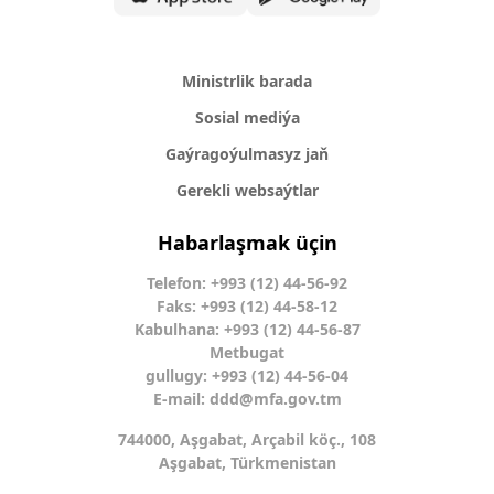
Ministrlik barada
Sosial mediýa
Gaýragoýulmasyz jaň
Gerekli websaýtlar
Habarlaşmak üçin
Telefon: +993 (12) 44-56-92
Faks: +993 (12) 44-58-12
Kabulhana: +993 (12) 44-56-87
Metbugat
gullugy: +993 (12) 44-56-04
E-mail:
ddd@mfa.gov.tm
744000, Aşgabat, Arçabil köç., 108
Aşgabat, Türkmenistan