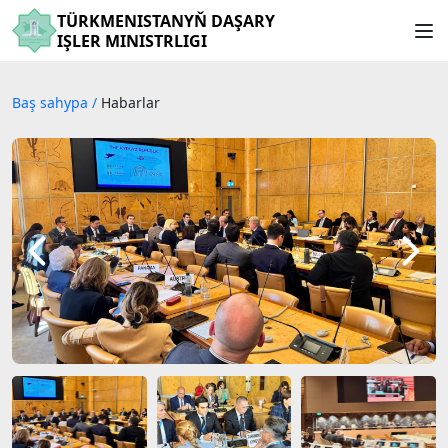
TÜRKMENISTANYŇ DAŞARY
IŞLER MINISTRLIGI
Baş sahypa
/
Habarlar