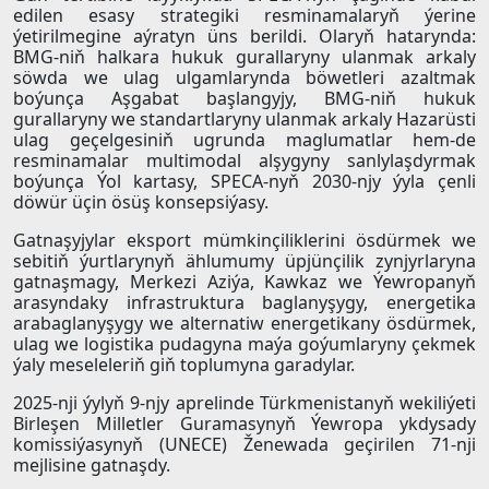
edilen esasy strategiki resminamalaryň ýerine
ýetirilmegine aýratyn üns berildi. Olaryň hatarynda:
BMG-niň halkara hukuk gurallaryny ulanmak arkaly
söwda we ulag ulgamlarynda böwetleri azaltmak
boýunça Aşgabat başlangyjy, BMG-niň hukuk
gurallaryny we standartlaryny ulanmak arkaly Hazarüsti
ulag geçelgesiniň ugrunda maglumatlar hem-de
resminamalar multimodal alşygyny sanlylaşdyrmak
boýunça Ýol kartasy, SPECA-nyň 2030-njy ýyla çenli
döwür üçin ösüş konsepsiýasy.
Gatnaşyjylar eksport mümkinçiliklerini ösdürmek we
sebitiň ýurtlarynyň ählumumy üpjünçilik zynjyrlaryna
gatnaşmagy, Merkezi Aziýa, Kawkaz we Ýewropanyň
arasyndaky infrastruktura baglanyşygy, energetika
arabaglanyşygy we alternatiw energetikany ösdürmek,
ulag we logistika pudagyna maýa goýumlaryny çekmek
ýaly meseleleriň giň toplumyna garadylar.
2025-nji ýylyň 9-njy aprelinde Türkmenistanyň wekiliýeti
Birleşen Milletler Guramasynyň Ýewropa ykdysady
komissiýasynyň (UNECE) Ženewada geçirilen 71-nji
mejlisine gatnaşdy.