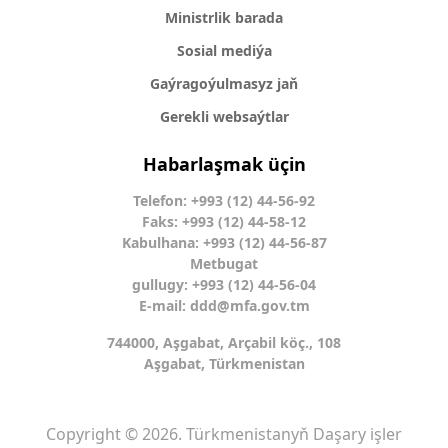
Ministrlik barada
Sosial mediýa
Gaýragoýulmasyz jaň
Gerekli websaýtlar
Habarlaşmak üçin
Telefon: +993 (12) 44-56-92
Faks: +993 (12) 44-58-12
Kabulhana: +993 (12) 44-56-87
Metbugat
gullugy: +993 (12) 44-56-04
E-mail:
ddd@mfa.gov.tm
744000, Aşgabat, Arçabil köç., 108
Aşgabat, Türkmenistan
Copyright © 2026. Türkmenistanyň Daşary işler