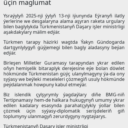
üçin maglumat
Ysraýylyň 2025-nji ýylyň 13-nji iýunynda Eýranyň ilatly
ýerlerine we desgalaryna alama aşyran raketa urgulary
bilen baglylykda Türkmenistanyň Daşary işler ministrligi
aşakdakylary mälim edýär.
Türkmen tarapy häzirki wagtda Ýakyn Gündogarda
dartgynlylygyň güýjemegi bilen bagly aladasyny beýan
edýär.
Birleşen Milletler Guramasy tarapyndan ykrar edilen
oňyn hemişelik bitaraplyk derejesine eýe bolan döwlet
hökmünde Türkmenistan güýç ulanylmagyny ýa-da ony
syýasy we beýleki meseleleri çözmegiň usuly hökmünde
peýdalanmak howpuny kabul etmeýär.
Biz islendik çylşyrymly ýagdaýlary diňe BMG-niň
Tertipnamasy hem-de halkara hukugynyň umumy ykrar
edilen kadalary esasynda parahatçylykly ýollar bilen
çözmek üçin syýasy-diplomatik serişdeleriň giň
toplumyny ulanmagyň zerurdygyny nygtaýarys.
Türkmenistanyň Daşary işler ministrligi