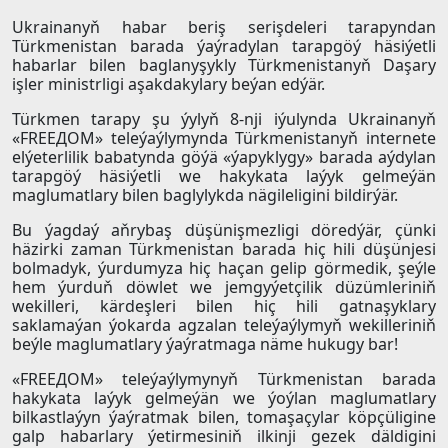
Ukrainanyň habar beriş serişdeleri tarapyndan
Türkmenistan barada ýaýradylan tarapgöý häsiýetli
habarlar bilen baglanyşykly Türkmenistanyň Daşary
işler ministrligi aşakdakylary beýan edýär.
Türkmen tarapy şu ýylyň 8-nji iýulynda Ukrainanyň
«FREEДОМ» teleýaýlymynda Türkmenistanyň internete
elýeterlilik babatynda göýä «ýapyklygy» barada aýdylan
tarapgöý häsiýetli we hakykata laýyk gelmeýän
maglumatlary bilen baglylykda nägileligini bildirýär.
Bu ýagdaý aňrybaş düşünişmezligi döredýär, çünki
häzirki zaman Türkmenistan barada hiç hili düşünjesi
bolmadyk, ýurdumyza hiç haçan gelip görmedik, şeýle
hem ýurduň döwlet we jemgyýetçilik düzümleriniň
wekilleri, kärdeşleri bilen hiç hili gatnaşyklary
saklamaýan ýokarda agzalan teleýaýlymyň wekilleriniň
beýle maglumatlary ýaýratmaga näme hukugy bar!
«FREEДОМ» teleýaýlymynyň Türkmenistan barada
hakykata laýyk gelmeýän we ýoýlan maglumatlary
bilkastlaýyn ýaýratmak bilen, tomaşaçylar köpçüligine
galp habarlary ýetirmesiniň ilkinji gezek däldigini