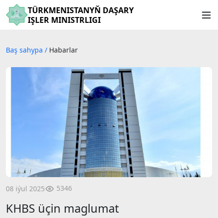
TÜRKMENISTANYŇ DAŞARY
IŞLER MINISTRLIGI
Baş sahypa
/
Habarlar
5346
08 iýul 2025
KHBS üçin maglumat