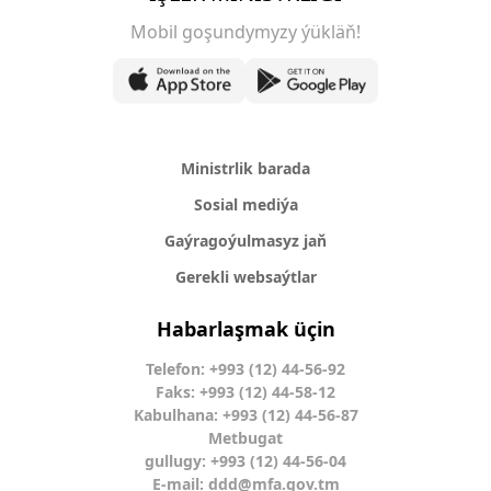
Mobil goşundymyzy ýükläň!
Ministrlik barada
Sosial mediýa
Gaýragoýulmasyz jaň
Gerekli websaýtlar
Habarlaşmak üçin
Telefon: +993 (12) 44-56-92
Faks: +993 (12) 44-58-12
Kabulhana: +993 (12) 44-56-87
Metbugat
gullugy: +993 (12) 44-56-04
E-mail:
ddd@mfa.gov.tm