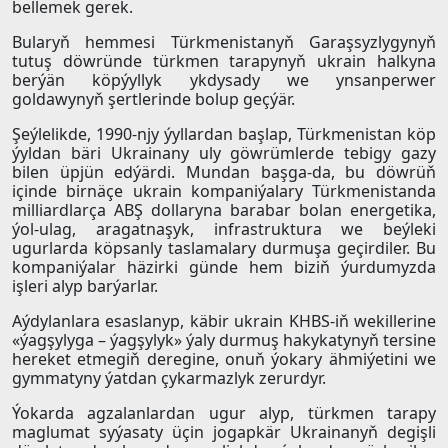
bellemek gerek.
Bularyň hemmesi Türkmenistanyň Garaşsyzlygynyň
tutuş döwründe türkmen tarapynyň ukrain halkyna
berýän köpýyllyk ykdysady we ynsanperwer
goldawynyň şertlerinde bolup geçýär.
Şeýlelikde, 1990-njy ýyllardan başlap, Türkmenistan köp
ýyldan bäri Ukrainany uly göwrümlerde tebigy gazy
bilen üpjün edýärdi. Mundan başga-da, bu döwrüň
içinde birnäçe ukrain kompaniýalary Türkmenistanda
milliardlarça ABŞ dollaryna barabar bolan energetika,
ýol-ulag, aragatnaşyk, infrastruktura we beýleki
ugurlarda köpsanly taslamalary durmuşa geçirdiler. Bu
kompaniýalar häzirki günde hem biziň ýurdumyzda
işleri alyp barýarlar.
Aýdylanlara esaslanyp, käbir ukrain KHBS-iň wekillerine
«ýagşylyga – ýagşylyk» ýaly durmuş hakykatynyň tersine
hereket etmegiň deregine, onuň ýokary ähmiýetini we
gymmatyny ýatdan çykarmazlyk zerurdyr.
Ýokarda agzalanlardan ugur alyp, türkmen tarapy
maglumat syýasaty üçin jogapkär Ukrainanyň degişli