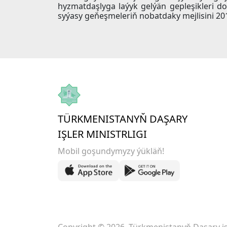
hyzmatdaşlyga laýyk gelýän gepleşikleri d
syýasy geňeşmeleriň nobatdaky mejlisini 201
TÜRKMENISTANYŇ DAŞARY
IŞLER MINISTRLIGI
Mobil goşundymyzy ýükläň!