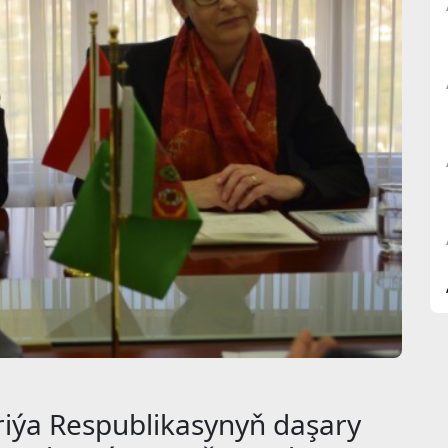
iýa Respublikasynyň daşary