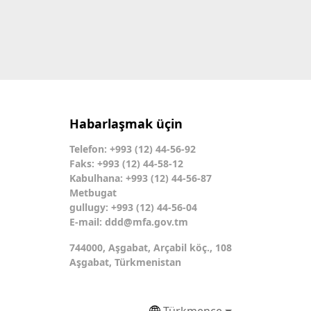
Habarlaşmak üçin
Telefon: +993 (12) 44-56-92
Faks: +993 (12) 44-58-12
Kabulhana: +993 (12) 44-56-87
Metbugat
gullugy: +993 (12) 44-56-04
E-mail:
ddd@mfa.gov.tm
744000, Aşgabat, Arçabil köç., 108
Aşgabat, Türkmenistan