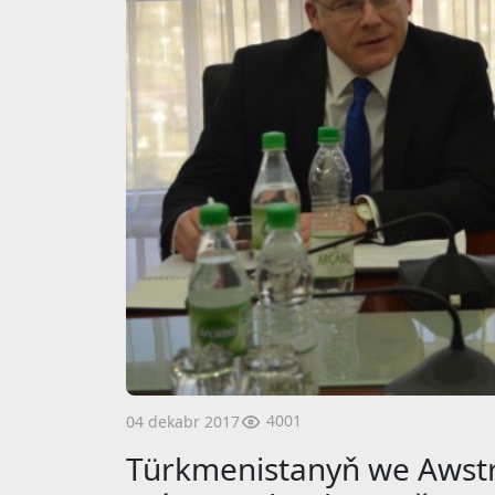
4001
04 dekabr 2017
Türkmenistanyň we Awstr