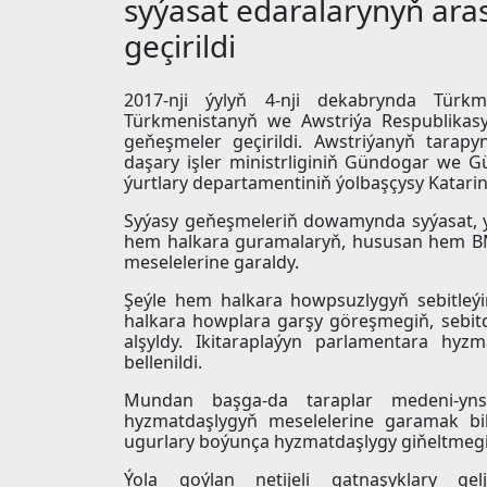
syýasat edaralarynyň ar
geçirildi
2017-nji ýylyň 4-nji dekabrynda Türkme
Türkmenistanyň we Awstriýa Respublikasy
geňeşmeler geçirildi. Awstriýanyň tarapy
daşary işler ministrliginiň Gündogar we
ýurtlary departamentiniň ýolbaşçysy Katarin
Syýasy geňeşmeleriň dowamynda syýasat, 
hem halkara guramalaryň, hususan hem B
meselelerine garaldy.
Şeýle hem halkara howpsuzlygyň sebitleýi
halkara howplara garşy göreşmegiň, sebit
alşyldy. Ikitaraplaýyn parlamentara hyz
bellenildi.
Mundan başga-da taraplar medeni-yn
hyzmatdaşlygyň meselelerine garamak bil
ugurlary boýunça hyzmatdaşlygy giňeltmegiň
Ýola goýlan netijeli gatnaşyklary gelj