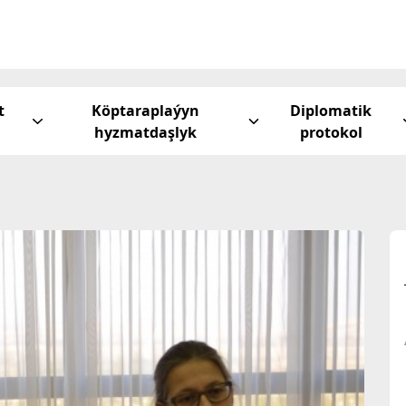
t
Köptaraplaýyn
Diplomatik
hyzmatdaşlyk
protokol