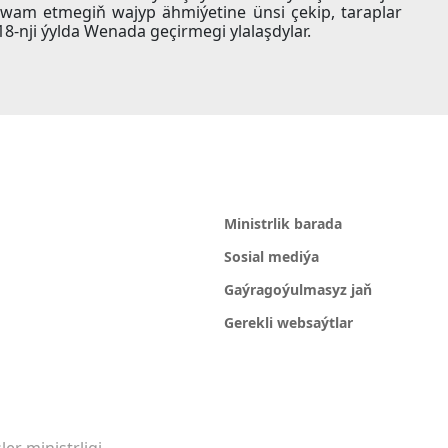
owam etmegiň wajyp ähmiýetine ünsi çekip, taraplar
8-nji ýylda Wenada geçirmegi ylalaşdylar.
Ministrlik barada
Sosial mediýa
Gaýragoýulmasyz jaň
Gerekli websaýtlar