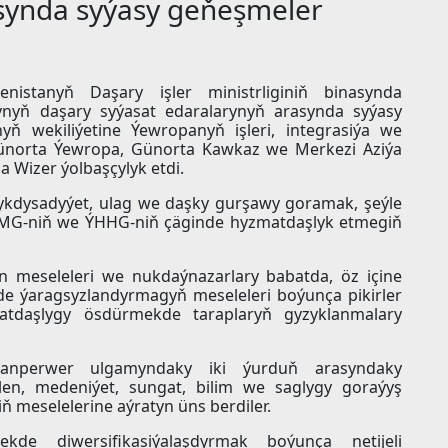
asynda syýasy geňeşmeler
nistanyň Daşary işler ministrliginiň binasynda
nyň daşary syýasat edaralarynyň arasynda syýasy
nyň wekiliýetine Ýewropanyň işleri, integrasiýa we
 Günorta Ýewropa, Günorta Kawkaz we Merkezi Aziýa
a Wizer ýolbaşçylyk etdi.
ykdysadyýet, ulag we daşky gurşawy goramak, şeýle
MG-niň we ÝHHG-niň çäginde hyzmatdaşlyk etmegiň
n meseleleri we nukdaýnazarlary babatda, öz içine
de ýaragsyzlandyrmagyň meseleleri boýunça pikirler
matdaşlygy ösdürmekde taraplaryň gyzyklanmalary
sanperwer ulgamyndaky iki ýurduň arasyndaky
en, medeniýet, sungat, bilim we saglygy goraýyş
 meselelerine aýratyn üns berdiler.
ekde diwersifikasiýalaşdyrmak boýunça netijeli