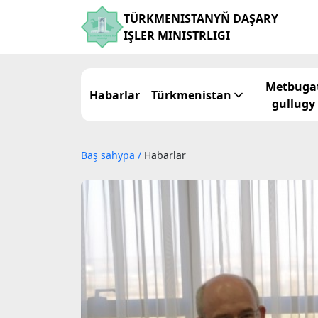
TÜRKMENISTANYŇ DAŞARY
IŞLER MINISTRLIGI
Metbuga
Habarlar
Türkmenistan
gullugy
Baş sahypa
/
Habarlar