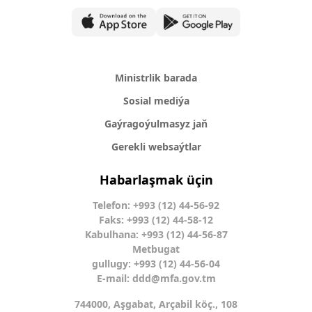
Ministrlik barada
Sosial mediýa
Gaýragoýulmasyz jaň
Gerekli websaýtlar
Habarlaşmak üçin
Telefon: +993 (12) 44-56-92
Faks: +993 (12) 44-58-12
Kabulhana: +993 (12) 44-56-87
Metbugat
gullugy: +993 (12) 44-56-04
E-mail:
ddd@mfa.gov.tm
744000, Aşgabat, Arçabil köç., 108