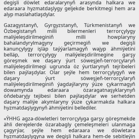
degişli döwlet edaralarynyň arasynda halkara we
edaraara hyzmatdaşlygy geljekde berkitmegi hem ara
alyp maslahatlaşdylar.
Gazagystanyň, Gyrgyzstanyň, Türkmenistanyň we
Özbegistanyň milli bilermenleri terrorçylygy
maliýeleşdirilmeginiň milli howplaryny
bahalandyrylmagyny geçirmegiň we degişli
kanunçylygy işläp taýýarlamagyň wajyp ähmiýetini
belläp, terrorçylygy maliýeleşdirilmegine garşy
göreşmek we daşary ýurt söweşjeň-terrorçylaryň
maliýeleşdirilmegi ugrunda öz ýurtlarynyň tejribeleri
bilen paýlaşdylar. Olar şeýle hem terrorçylygyň we
daşary ýurt söweşjeň-terrorçylaryň
maliýeleşdirilmeginiň ýagdaýlaryny ýüze çykarmagyň
dowamynda edaraara özaragatnaşyklarynyň
öňdebaryjy tejibesi bilen paýlaşdylar we serhetden
daşary maliýe akymlaryny ýüze çykarmakda halkara
hyzmatdaşlygynyň ähmiýetini bellediler.
«ÝHHG agza-döwletleri terrorçylyga garşy göreşmekde
ähli derejelerde özarabagly çemeleşmeleri ulanmaga
çagyrýar, şeýle hem edaraara we döwletara
hyzmatdaşlygyna we degişli halkara hem-de sebitleýin