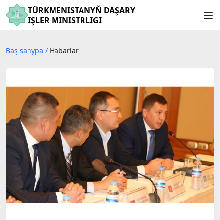
TÜRKMENISTANYŇ DAŞARY
IŞLER MINISTRLIGI
Baş sahypa
/
Habarlar