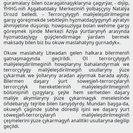
guramalary bilen özaragatnaşyklaryna çagyrýar, - diýip,
ÝHHG-niň Aşgabatdaky Merkeziniň ýolbaşçysy Natalýa
Drozd belledi. – Terrorçylygyň maliýeleşdirilmegine
garşy göreşmekde sebitleýin hyzmatdaşlygynyň aýratyn
ähmiýetine düşünip, howpsuzlyga bolan wehime garşy
göreşmek işinde Merkezi Aziýa ýurtlarynyň arasynda
hyzmatdaşlygy güýçlendirmäge ýardam bermek
maksady bilen biz bu okuw maslahatyny gurnadyk».
Okuw maslahaty Litwadan gelen halkara bilermeniň
gatnaşmagynda geçirildi. Ol terrorçylygyň
maliýeleşdirilmeginiň howplaryny bahalandyrmak we
terrorçylygy maliýeleşdirilmegiň usullaryny ýüze
çykarmak we ýollaryny aradan aýyrmak barada aýtdy.
Bilermen daşary ýurt söweşjeň-terrorçylaryň
terrorçylyk hereketleriniň maliýeleşdirilmeginiň
bölünişiniň çyzgylary, şeýle hem serhetden daşary
maliýe akymlaryny ýüze çykarmagyk meselesinde
öňdebaryjy tejribe bilen tanyşdyrdy. Mundan başga-da,
okuwyň çäginde şübhe dörediji işini we daşary ýurt
söweşjeň-terrorçylaryň maliýeleşdirilmeginiň
çeşmelerini ýüze çykarmagyň analitiki usullaryna degilip
geçildi.