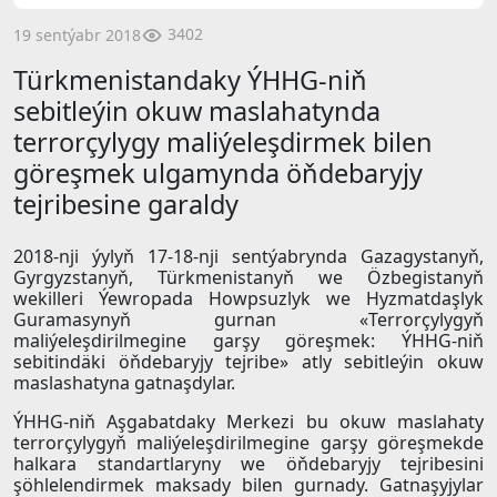
3402
19 sentýabr 2018
Türkmenistandaky ÝHHG-niň
sebitleýin okuw maslahatynda
terrorçylygy maliýeleşdirmek bilen
göreşmek ulgamynda öňdebaryjy
tejribesine garaldy
2018-nji ýylyň 17-18-nji sentýabrynda Gazagystanyň,
Gyrgyzstanyň, Türkmenistanyň we Özbegistanyň
wekilleri Ýewropada Howpsuzlyk we Hyzmatdaşlyk
Guramasynyň gurnan «Terrorçylygyň
maliýeleşdirilmegine garşy göreşmek: ÝHHG-niň
sebitindäki öňdebaryjy tejribe» atly sebitleýin okuw
maslashatyna gatnaşdylar.
ÝHHG-niň Aşgabatdaky Merkezi bu okuw maslahaty
terrorçylygyň maliýeleşdirilmegine garşy göreşmekde
halkara standartlaryny we öňdebaryjy tejribesini
şöhlelendirmek maksady bilen gurnady. Gatnaşyjylar