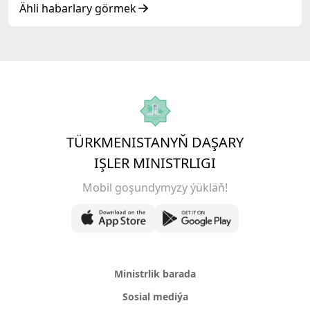
duşuşygyndaky ÇYKYŞY
Ähli habarlary görmek
TÜRKMENISTANYŇ DAŞARY
IŞLER MINISTRLIGI
Mobil goşundymyzy ýükläň!
Ministrlik barada
Sosial mediýa