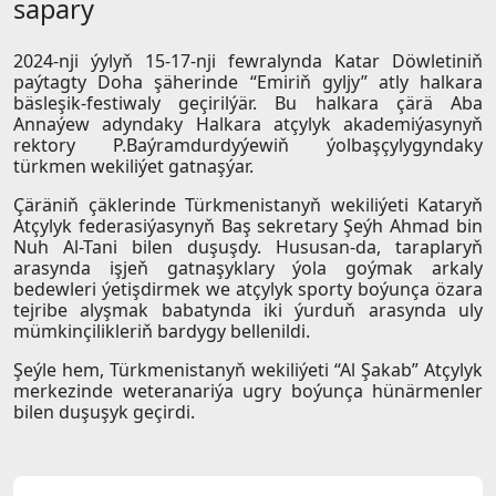
sapary
2024-nji ýylyň 15-17-nji fewralynda Katar Döwletiniň
paýtagty Doha şäherinde “Emiriň gyljy” atly halkara
bäsleşik-festiwaly geçirilýär. Bu halkara çärä Aba
Annaýew adyndaky Halkara atçylyk akademiýasynyň
rektory P.Baýramdurdyýewiň ýolbaşçylygyndaky
türkmen wekiliýet gatnaşýar.
Çäräniň çäklerinde Türkmenistanyň wekiliýeti Kataryň
Atçylyk federasiýasynyň Baş sekretary Şeýh Ahmad bin
Nuh Al-Tani bilen duşuşdy. Hususan-da, taraplaryň
arasynda işjeň gatnaşyklary ýola goýmak arkaly
bedewleri ýetişdirmek we atçylyk sporty boýunça özara
tejribe alyşmak babatynda iki ýurduň arasynda uly
mümkinçilikleriň bardygy bellenildi.
Şeýle hem, Türkmenistanyň wekiliýeti “Al Şakab” Atçylyk
merkezinde weteranariýa ugry boýunça hünärmenler
bilen duşuşyk geçirdi.