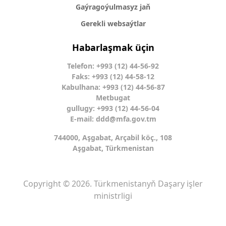
Gaýragoýulmasyz jaň
Gerekli websaýtlar
Habarlaşmak üçin
Telefon: +993 (12) 44-56-92
Faks: +993 (12) 44-58-12
Kabulhana: +993 (12) 44-56-87
Metbugat
gullugy: +993 (12) 44-56-04
E-mail:
ddd@mfa.gov.tm
744000, Aşgabat, Arçabil köç., 108
Aşgabat, Türkmenistan
Copyright © 2026. Türkmenistanyň Daşary işler
ministrligi