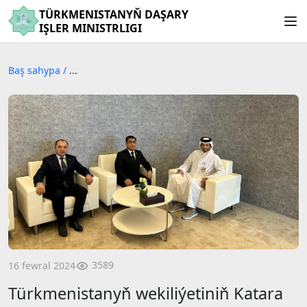
TÜRKMENISTANYŇ DAŞARY
IŞLER MINISTRLIGI
Baş sahypa
/
...
3589
16 fewral 2024
Türkmenistanyň wekiliýetiniň Katara