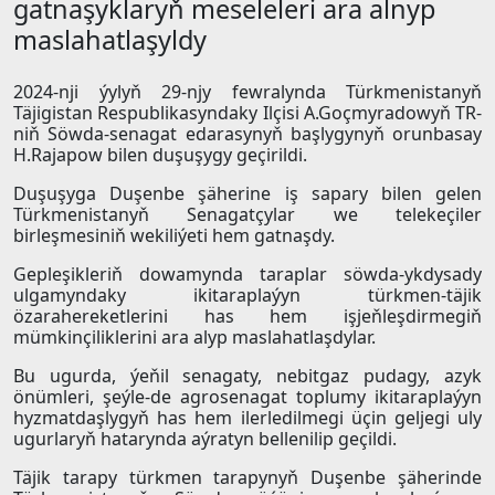
gatnaşyklaryň meseleleri ara alnyp
maslahatlaşyldy
2024-nji ýylyň 29-njy fewralynda Türkmenistanyň
Täjigistan Respublikasyndaky Ilçisi A.Goçmyradowyň TR-
niň Söwda-senagat edarasynyň başlygynyň orunbasay
H.Rajapow bilen duşuşygy geçirildi.
Duşuşyga Duşenbe şäherine iş sapary bilen gelen
Türkmenistanyň Senagatçylar we telekeçiler
birleşmesiniň wekiliýeti hem gatnaşdy.
Gepleşikleriň dowamynda taraplar söwda-ykdysady
ulgamyndaky ikitaraplaýyn türkmen-täjik
özarahereketlerini has hem işjeňleşdirmegiň
mümkinçiliklerini ara alyp maslahatlaşdylar.
Bu ugurda, ýeňil senagaty, nebitgaz pudagy, azyk
önümleri, şeýle-de agrosenagat toplumy ikitaraplaýyn
hyzmatdaşlygyň has hem ilerledilmegi üçin geljegi uly
ugurlaryň hatarynda aýratyn bellenilip geçildi.
Täjik tarapy türkmen tarapynyň Duşenbe şäherinde