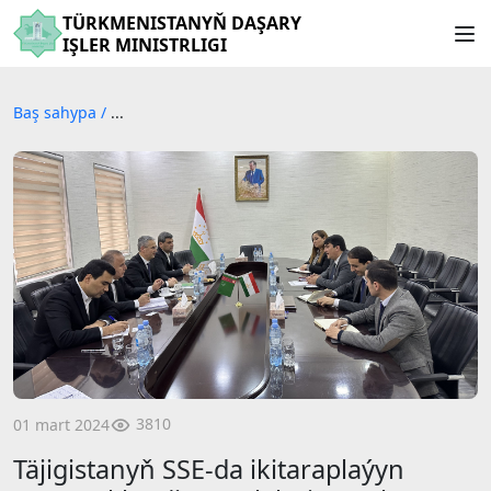
TÜRKMENISTANYŇ DAŞARY
IŞLER MINISTRLIGI
Baş sahypa
/
...
3810
01 mart 2024
Täjigistanyň SSE-da ikitaraplaýyn