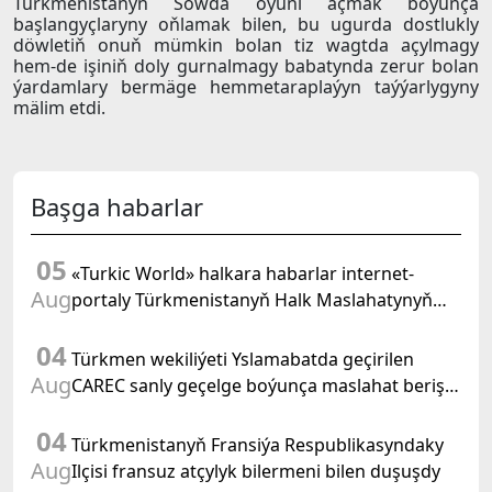
Türkmenistanyň Söwda öýüni açmak boýunça
başlangyçlaryny oňlamak bilen, bu ugurda dostlukly
döwletiň onuň mümkin bolan tiz wagtda açylmagy
hem-de işiniň doly gurnalmagy babatynda zerur bolan
ýardamlary bermäge hemmetaraplaýyn taýýarlygyny
mälim etdi.
Başga habarlar
05
«Turkic World» halkara habarlar internet-
Aug
portaly Türkmenistanyň Halk Maslahatynyň
mejlisine taýýarlygy we onuň geçirilşini giňden
04
beýan eder
Türkmen wekiliýeti Yslamabatda geçirilen
Aug
CAREC sanly geçelge boýunça maslahat beriş
duşuşygyna gatnaşdy
04
Türkmenistanyň Fransiýa Respublikasyndaky
Aug
Ilçisi fransuz atçylyk bilermeni bilen duşuşdy