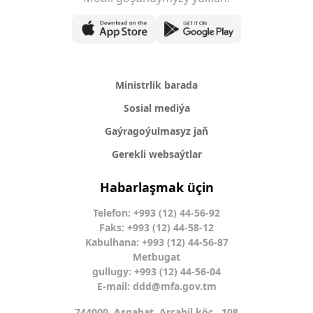
Ministrlik barada
Sosial mediýa
Gaýragoýulmasyz jaň
Gerekli websaýtlar
Habarlaşmak üçin
Telefon: +993 (12) 44-56-92
Faks: +993 (12) 44-58-12
Kabulhana: +993 (12) 44-56-87
Metbugat
gullugy: +993 (12) 44-56-04
E-mail:
ddd@mfa.gov.tm
744000, Aşgabat, Arçabil köç., 108