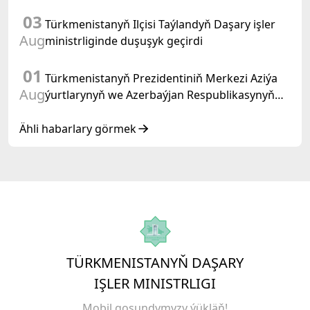
03
Türkmenistanyň Ilçisi Taýlandyň Daşary işler
Aug
ministrliginde duşuşyk geçirdi
01
Türkmenistanyň Prezidentiniň Merkezi Aziýa
Aug
ýurtlarynyň we Azerbaýjan Respublikasynyň
döwlet Baştutanlarynyň resmi däl konsultatiw
duşuşygyndaky ÇYKYŞY
Ähli habarlary görmek
TÜRKMENISTANYŇ DAŞARY
IŞLER MINISTRLIGI
Mobil goşundymyzy ýükläň!