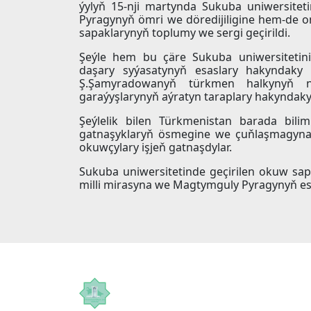
ýylyň 15-nji martynda Sukuba uniwersite
Pyragynyň ömri we döredijiligine hem-de 
sapaklarynyň toplumy we sergi geçirildi.
Şeýle hem bu çäre Sukuba uniwersitetini
daşary syýasatynyň esaslary hakyndaky 
Ş.Şamyradowanyň türkmen halkynyň n
garaýyşlarynyň aýratyn taraplary hakyndaky
Şeýlelik bilen Türkmenistan barada bili
gatnaşyklaryň ösmegine we çuňlaşmagyna i
okuwçylary işjeň gatnaşdylar.
Sukuba uniwersitetinde geçirilen okuw sa
milli mirasyna we Magtymguly Pyragynyň eser