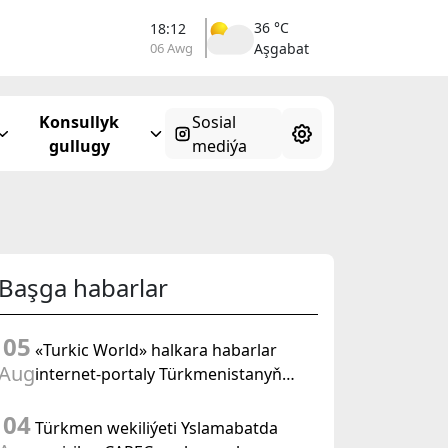
36 °C
18:12
06 Awg
Aşgabat
Konsullyk
Sosial
gullugy
mediýa
Başga habarlar
05
«Turkic World» halkara habarlar
Aug
internet-portaly Türkmenistanyň
Halk Maslahatynyň mejlisine
04
taýýarlygy we onuň geçirilşini giňden
Türkmen wekiliýeti Yslamabatda
beýan eder