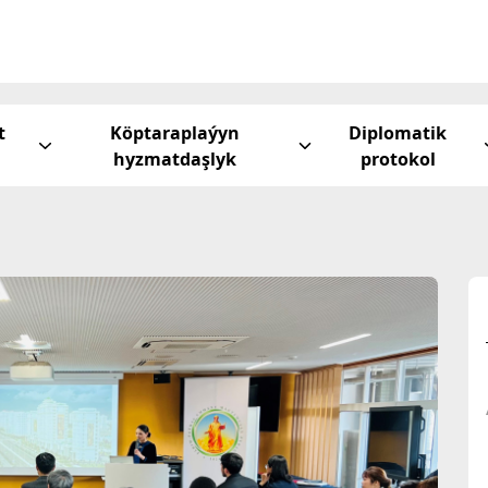
t
Köptaraplaýyn
Diplomatik
hyzmatdaşlyk
protokol