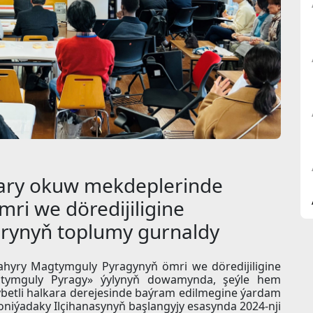
ary okuw mekdeplerinde
i we döredijiligine
rynyň toplumy gurnaldy
hyry Magtymguly Pyragynyň ömri we döredijiligine
tymguly Pyragy» ýylynyň dowamynda, şeýle hem
betli halkara derejesinde baýram edilmegine ýardam
iýadaky Ilçihanasynyň başlangyjy esasynda 2024-nji