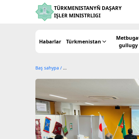
TÜRKMENISTANYŇ DAŞARY
IŞLER MINISTRLIGI
Metbuga
Habarlar
Türkmenistan
gullugy
Baş sahypa
/
...