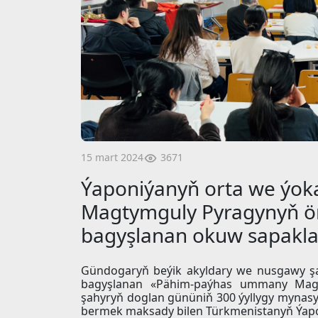
3671
15 mart 2024
Ýaponiýanyň orta we ýok
Magtymguly Pyragynyň ömr
bagyşlanan okuw sapakla
Gündogaryň beýik akyldary we nusgawy şa
bagyşlanan «Pähim-paýhas ummany Mag
şahyryň doglan gününiň 300 ýyllygy mynasy
bermek maksady bilen Türkmenistanyň Ýapon