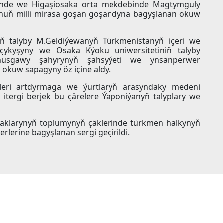
tinde we Higaşiosaka orta mekdebinde Magtymguly
onuň milli mirasa goşan goşandyna bagyşlanan okuw
ň talyby M.Geldiýewanyň Türkmenistanyň içeri we
çykyşyny we Osaka Kýoku uniwersitetiniň talyby
usgawy şahyrynyň şahsyýeti we ynsanperwer
 okuw sapagyny öz içine aldy.
mleri artdyrmaga we ýurtlaryň arasyndaky medeni
tergi berjek bu çärelere Ýaponiýanyň talyplary we
paklarynyň toplumynyň çäklerinde türkmen halkynyň
lerine bagyşlanan sergi geçirildi.