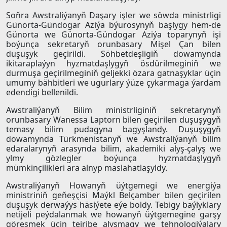
Soňra Awstraliýanyň Daşary işler we söwda ministrligi
Günorta-Gündogar Aziýa býurosynyň başlygy hem-de
Günorta we Günorta-Gündogar Aziýa toparynyň işi
boýunça sekretaryň orunbasary Mişel Çan bilen
duşuşyk geçirildi. Söhbetdeşligiň dowamynda
ikitaraplaýyn hyzmatdaşlygyň ösdürilmeginiň we
durmuşa geçirilmeginiň geljekki özara gatnaşyklar üçin
umumy bähbitleri we ugurlary ýüze çykarmaga ýardam
edendigi bellenildi.
Awstraliýanyň Bilim ministrliginiň sekretarynyň
orunbasary Wanessa Laptorn bilen geçirilen duşuşygyň
temasy bilim pudagyna bagyşlandy. Duşuşygyň
dowamynda Türkmenistanyň we Awstraliýanyň bilim
edaralarynyň arasynda bilim, akademiki alyş-çalyş we
ylmy gözlegler boýunça hyzmatdaşlygyň
mümkinçilikleri ara alnyp maslahatlaşyldy.
Awstraliýanyň Howanyň üýtgemegi we energiýa
ministriniň geňeşçisi Maýkl Belçamber bilen geçirilen
duşuşyk derwaýys häsiýete eýe boldy. Tebigy baýlyklary
netijeli peýdalanmak we howanyň üýtgemegine garşy
göreşmek üçin tejribe alyşmagy we tehnologiýalary