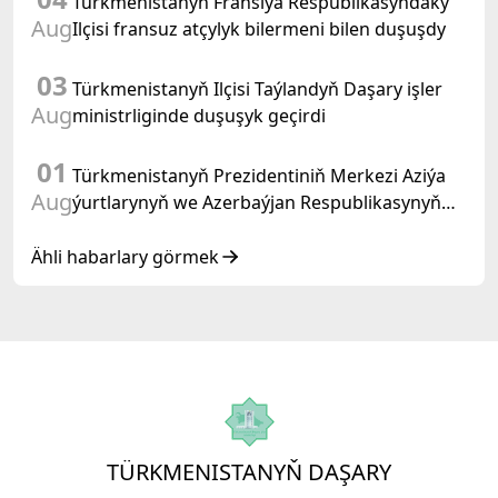
Türkmenistanyň Fransiýa Respublikasyndaky
Aug
Ilçisi fransuz atçylyk bilermeni bilen duşuşdy
03
Türkmenistanyň Ilçisi Taýlandyň Daşary işler
Aug
ministrliginde duşuşyk geçirdi
01
Türkmenistanyň Prezidentiniň Merkezi Aziýa
Aug
ýurtlarynyň we Azerbaýjan Respublikasynyň
döwlet Baştutanlarynyň resmi däl konsultatiw
duşuşygyndaky ÇYKYŞY
Ähli habarlary görmek
TÜRKMENISTANYŇ DAŞARY