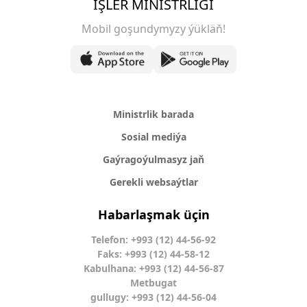
IŞLER MINISTRLIGI
Mobil goşundymyzy ýükläň!
Ministrlik barada
Sosial mediýa
Gaýragoýulmasyz jaň
Gerekli websaýtlar
Habarlaşmak üçin
Telefon: +993 (12) 44-56-92
Faks: +993 (12) 44-58-12
Kabulhana: +993 (12) 44-56-87
Metbugat
gullugy: +993 (12) 44-56-04