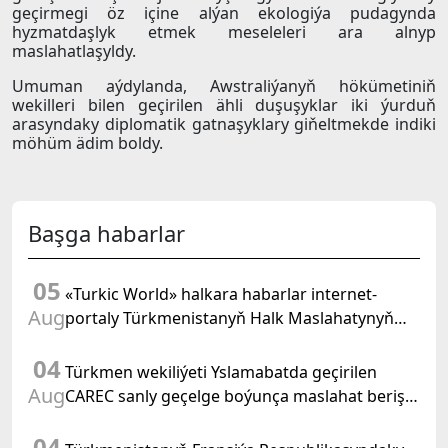
geçirmegi öz içine alýan ekologiýa pudagynda
hyzmatdaşlyk etmek meseleleri ara alnyp
maslahatlaşyldy.
Umuman aýdylanda, Awstraliýanyň hökümetiniň
wekilleri bilen geçirilen ähli duşuşyklar iki ýurduň
arasyndaky diplomatik gatnaşyklary giňeltmekde indiki
möhüm ädim boldy.
Başga habarlar
05
«Turkic World» halkara habarlar internet-
Aug
portaly Türkmenistanyň Halk Maslahatynyň
mejlisine taýýarlygy we onuň geçirilşini giňden
04
beýan eder
Türkmen wekiliýeti Yslamabatda geçirilen
Aug
CAREC sanly geçelge boýunça maslahat beriş
duşuşygyna gatnaşdy
04