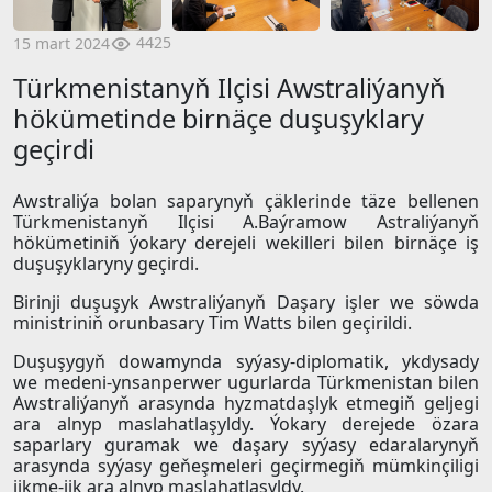
4425
15 mart 2024
Türkmenistanyň Ilçisi Awstraliýanyň
hökümetinde birnäçe duşuşyklary
geçirdi
Awstraliýa bolan saparynyň çäklerinde täze bellenen
Türkmenistanyň Ilçisi A.Baýramow Astraliýanyň
hökümetiniň ýokary derejeli wekilleri bilen birnäçe iş
duşuşyklaryny geçirdi.
Birinji duşuşyk Awstraliýanyň Daşary işler we söwda
ministriniň orunbasary Tim Watts bilen geçirildi.
Duşuşygyň dowamynda syýasy-diplomatik, ykdysady
we medeni-ynsanperwer ugurlarda Türkmenistan bilen
Awstraliýanyň arasynda hyzmatdaşlyk etmegiň geljegi
ara alnyp maslahatlaşyldy. Ýokary derejede özara
saparlary guramak we daşary syýasy edaralarynyň
arasynda syýasy geňeşmeleri geçirmegiň mümkinçiligi
jikme-jik ara alnyp maslahatlaşyldy.