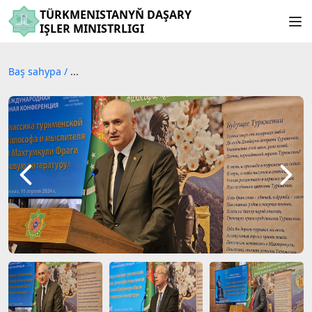
TÜRKMENISTANYŇ DAŞARY
IŞLER MINISTRLIGI
Baş sahypa
/
...