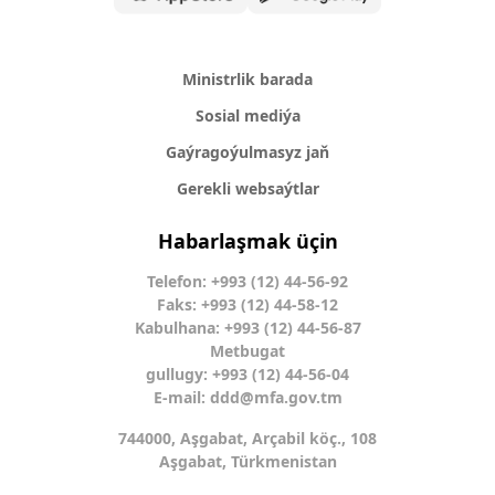
Ministrlik barada
Sosial mediýa
Gaýragoýulmasyz jaň
Gerekli websaýtlar
Habarlaşmak üçin
Telefon: +993 (12) 44-56-92
Faks: +993 (12) 44-58-12
Kabulhana: +993 (12) 44-56-87
Metbugat
gullugy: +993 (12) 44-56-04
E-mail:
ddd@mfa.gov.tm
744000, Aşgabat, Arçabil köç., 108
Aşgabat, Türkmenistan