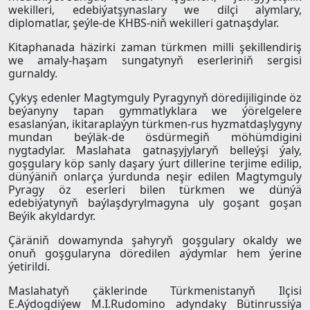
wekilleri, edebiýatşynaslary we dilçi alymlary,
diplomatlar, şeýle-de KHBS-niň wekilleri gatnaşdylar.
Kitaphanada häzirki zaman türkmen milli şekillendiriş
we amaly-haşam sungatynyň eserleriniň sergisi
gurnaldy.
Çykyş edenler Magtymguly Pyragynyň döredijiliginde öz
beýanyny tapan gymmatlyklara we ýörelgelere
esaslanýan, ikitaraplaýyn türkmen-rus hyzmatdaşlygyny
mundan beýläk-de ösdürmegiň möhümdigini
nygtadylar. Maslahata gatnaşyjylaryň belleýşi ýaly,
goşgulary köp sanly daşary ýurt dillerine terjime edilip,
dünýäniň onlarça ýurdunda neşir edilen Magtymguly
Pyragy öz eserleri bilen türkmen we dünýä
edebiýatynyň baýlaşdyrylmagyna uly goşant goşan
Beýik akyldardyr.
Çäräniň dowamynda şahyryň goşgulary okaldy we
onuň goşgularyna döredilen aýdymlar hem ýerine
ýetirildi.
Maslahatyň çäklerinde Türkmenistanyň Ilçisi
E.Aýdogdiýew M.I.Rudomino adyndaky Bütinrussiýa