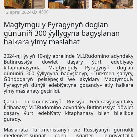
4300
12 aprel 2024
Magtymguly Pyragynyň doglan
gününiň 300 ýyllygyna bagyşlanan
halkara ylmy maslahat
2024-nji ýylyň 10-njy aprelinde M.I.Rudomino adyndaky
Bütinrussiýa döwlet daşary ýurt edebiýaty
kitaphanasynda Magtymguly Pyragynyň doglan
gününiň 300 ýyllygyna bagyşlanyp, «Türkmen şahyry,
Gündogaryň pelsepeçisi we akyldary Magtymguly
Pyragynyň dünýä edebiýatyna goşandy» atly halkara
ylmy maslahaty geçirildi.
Çäräni Türkmenistanyň Russiýa Federasiýasyndaky
Ilçihanasy M.I.Rudomino adyndaky Bütinrussiýa döwlet
daşary ýurt edebiýaty kitaphanasy bilen bilelikde
gurady.
Maslahata Türkmenistanyň we Russiýanyň görnükli
medeniýet-sungat, edebi işgärleri, jemgyýetçilik