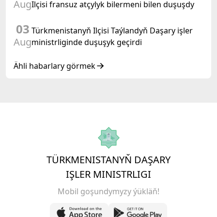
Aug
Ilçisi fransuz atçylyk bilermeni bilen duşuşdy
03
Türkmenistanyň Ilçisi Taýlandyň Daşary işler
Aug
ministrliginde duşuşyk geçirdi
Ähli habarlary görmek
TÜRKMENISTANYŇ DAŞARY
IŞLER MINISTRLIGI
Mobil goşundymyzy ýükläň!