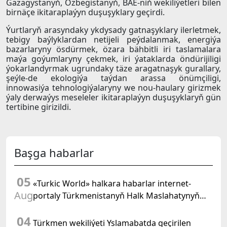
Gazagystanyň, Özbegistanyň, BAE-niň wekiliýetleri bilen
birnäçe ikitaraplaýyn duşuşyklary geçirdi.
Ýurtlaryň arasyndaky ykdysady gatnaşyklary ilerletmek,
tebigy baýlyklardan netijeli peýdalanmak, energiýa
bazarlaryny ösdürmek, özara bähbitli iri taslamalara
maýa goýumlaryny çekmek, iri ýataklarda öndürijiligi
ýokarlandyrmak ugrundaky täze aragatnaşyk gurallary,
şeýle-de ekologiýa taýdan arassa önümçiligi,
innowasiýa tehnologiýalaryny we nou-haulary girizmek
ýaly derwaýys meseleler ikitaraplaýyn duşuşyklaryň gün
tertibine girizildi.
Başga habarlar
05
«Turkic World» halkara habarlar internet-
Aug
portaly Türkmenistanyň Halk Maslahatynyň
mejlisine taýýarlygy we onuň geçirilşini giňden
04
beýan eder
Türkmen wekiliýeti Yslamabatda geçirilen