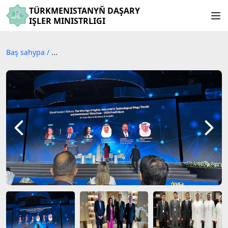
TÜRKMENISTANYŇ DAŞARY
IŞLER MINISTRLIGI
Baş sahypa
/
...