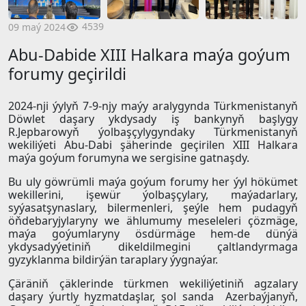
4539
09 maý 2024
Abu-Dabide XIII Halkara maýa goýum
forumy geçirildi
2024-nji ýylyň 7-9-njy maýy aralygynda Türkmenistanyň
Döwlet daşary ykdysady iş bankynyň başlygy
R.Jepbarowyň ýolbaşçylygyndaky Türkmenistanyň
wekiliýeti Abu-Dabi şäherinde geçirilen XIII Halkara
maýa goýum forumyna we sergisine gatnaşdy.
Bu uly göwrümli maýa goýum forumy her ýyl hökümet
wekillerini, işewür ýolbaşçylary, maýadarlary,
syýasatşynaslary, bilermenleri, şeýle hem pudagyň
öňdebaryjylaryny we ählumumy meseleleri çözmäge,
maýa goýumlaryny ösdürmäge hem-de dünýä
ykdysadyýetiniň dikeldilmegini çaltlandyrmaga
gyzyklanma bildirýän taraplary ýygnaýar.
Çäräniň çäklerinde türkmen wekiliýetiniň agzalary
daşary ýurtly hyzmatdaşlar, şol sanda Azerbaýjanyň,