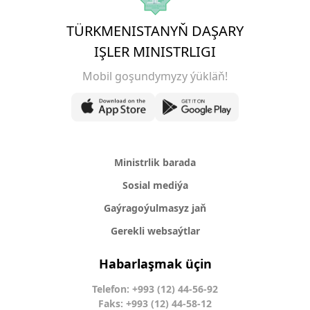
TÜRKMENISTANYŇ DAŞARY
IŞLER MINISTRLIGI
Mobil goşundymyzy ýükläň!
Ministrlik barada
Sosial mediýa
Gaýragoýulmasyz jaň
Gerekli websaýtlar
Habarlaşmak üçin
Telefon: +993 (12) 44-56-92
Faks: +993 (12) 44-58-12