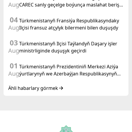
Aug
CAREC sanly geçelge boýunça maslahat beriş
duşuşygyna gatnaşdy
04
Türkmenistanyň Fransiýa Respublikasyndaky
Aug
Ilçisi fransuz atçylyk bilermeni bilen duşuşdy
03
Türkmenistanyň Ilçisi Taýlandyň Daşary işler
Aug
ministrliginde duşuşyk geçirdi
01
Türkmenistanyň Prezidentiniň Merkezi Aziýa
Aug
ýurtlarynyň we Azerbaýjan Respublikasynyň
döwlet Baştutanlarynyň resmi däl konsultatiw
duşuşygyndaky ÇYKYŞY
Ähli habarlary görmek