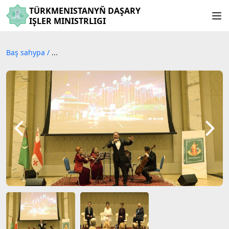
TÜRKMENISTANYŇ DAŞARY
IŞLER MINISTRLIGI
Baş sahypa
/
...