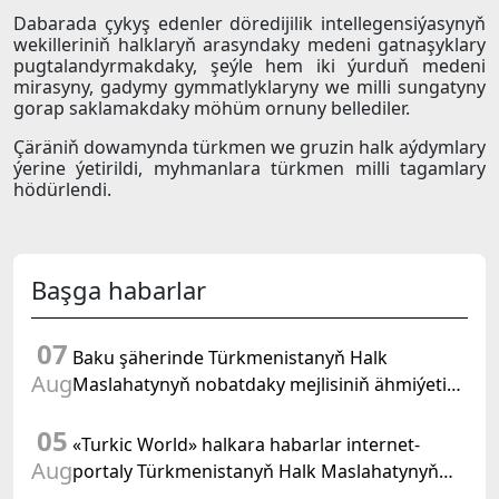
Dabarada çykyş edenler döredijilik intellegensiýasynyň
wekilleriniň halklaryň arasyndaky medeni gatnaşyklary
pugtalandyrmakdaky, şeýle hem iki ýurduň medeni
mirasyny, gadymy gymmatlyklaryny we milli sungatyny
gorap saklamakdaky möhüm ornuny bellediler.
Çäräniň dowamynda türkmen we gruzin halk aýdymlary
ýerine ýetirildi, myhmanlara türkmen milli tagamlary
hödürlendi.
Başga habarlar
07
Baku şäherinde Türkmenistanyň Halk
Aug
Maslahatynyň nobatdaky mejlisiniň ähmiýetine
we BMG-niň «Halkara hukugyň ýyly, 2028» atly
05
Kararnamasyna bagyşlanan maslahat geçirildi
«Turkic World» halkara habarlar internet-
Aug
portaly Türkmenistanyň Halk Maslahatynyň
mejlisine taýýarlygy we onuň geçirilşini giňden