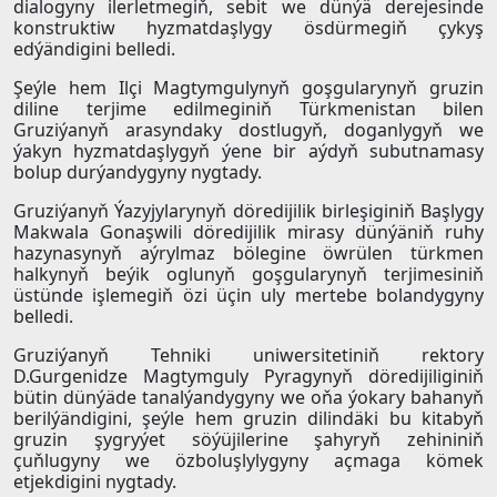
dialogyny ilerletmegiň, sebit we dünýä derejesinde
konstruktiw hyzmatdaşlygy ösdürmegiň çykyş
edýändigini belledi.
Şeýle hem Ilçi Magtymgulynyň goşgularynyň gruzin
diline terjime edilmeginiň Türkmenistan bilen
Gruziýanyň arasyndaky dostlugyň, doganlygyň we
ýakyn hyzmatdaşlygyň ýene bir aýdyň subutnamasy
bolup durýandygyny nygtady.
Gruziýanyň Ýazyjylarynyň döredijilik birleşiginiň Başlygy
Makwala Gonaşwili döredijilik mirasy dünýäniň ruhy
hazynasynyň aýrylmaz bölegine öwrülen türkmen
halkynyň beýik oglunyň goşgularynyň terjimesiniň
üstünde işlemegiň özi üçin uly mertebe bolandygyny
belledi.
Gruziýanyň Tehniki uniwersitetiniň rektory
D.Gurgenidze Magtymguly Pyragynyň döredijiliginiň
bütin dünýäde tanalýandygyny we oňa ýokary bahanyň
berilýändigini, şeýle hem gruzin dilindäki bu kitabyň
gruzin şygryýet söýüjilerine şahyryň zehininiň
çuňlugyny we özboluşlylygyny açmaga kömek
etjekdigini nygtady.