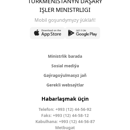
TÜRKMENISTANYŇ DAŞARY
IŞLER MINISTRLIGI
Mobil goşundymyzy ýükläň!
Ministrlik barada
Sosial mediýa
Gaýragoýulmasyz jaň
Gerekli websaýtlar
Habarlaşmak üçin
Telefon: +993 (12) 44-56-92
Faks: +993 (12) 44-58-12
Kabulhana: +993 (12) 44-56-87
Metbugat