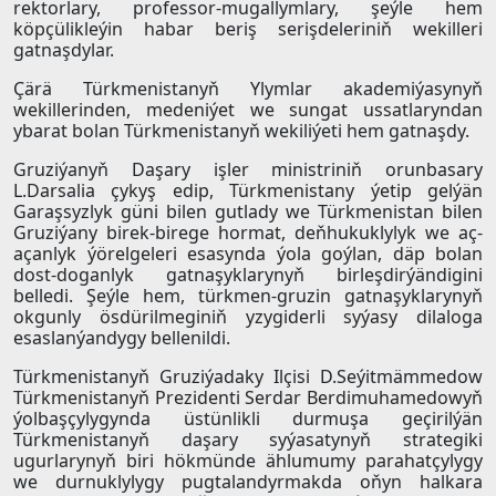
rektorlary, professor-mugallymlary, şeýle hem
köpçülikleýin habar beriş serişdeleriniň wekilleri
gatnaşdylar.
Çärä Türkmenistanyň Ylymlar akademiýasynyň
wekillerinden, medeniýet we sungat ussatlaryndan
ybarat bolan Türkmenistanyň wekiliýeti hem gatnaşdy.
Gruziýanyň Daşary işler ministriniň orunbasary
L.Darsalia çykyş edip, Türkmenistany ýetip gelýän
Garaşsyzlyk güni bilen gutlady we Türkmenistan bilen
Gruziýany birek-birege hormat, deňhukuklylyk we aç-
açanlyk ýörelgeleri esasynda ýola goýlan, däp bolan
dost-doganlyk gatnaşyklarynyň birleşdirýändigini
belledi. Şeýle hem, türkmen-gruzin gatnaşyklarynyň
okgunly ösdürilmeginiň yzygiderli syýasy dilaloga
esaslanýandygy bellenildi.
Türkmenistanyň Gruziýadaky Ilçisi D.Seýitmämmedow
Türkmenistanyň Prezidenti Serdar Berdimuhamedowyň
ýolbaşçylygynda üstünlikli durmuşa geçirilýän
Türkmenistanyň daşary syýasatynyň strategiki
ugurlarynyň biri hökmünde ählumumy parahatçylygy
we durnuklylygy pugtalandyrmakda oňyn halkara