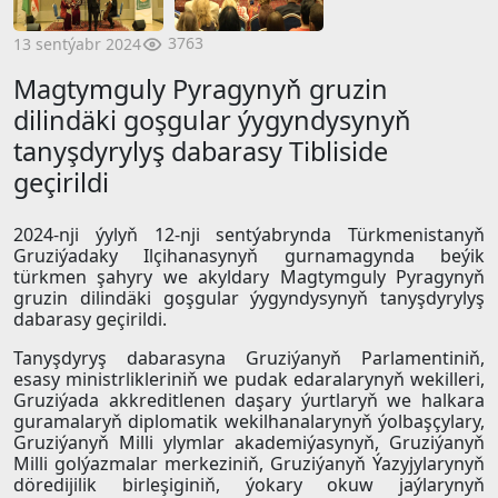
3763
13 sentýabr 2024
Magtymguly Pyragynyň gruzin
dilindäki goşgular ýygyndysynyň
tanyşdyrylyş dabarasy Tibliside
geçirildi
2024-nji ýylyň 12-nji sentýabrynda Türkmenistanyň
Gruziýadaky Ilçihanasynyň gurnamagynda beýik
türkmen şahyry we akyldary Magtymguly Pyragynyň
gruzin dilindäki goşgular ýygyndysynyň tanyşdyrylyş
dabarasy geçirildi.
Tanyşdyryş dabarasyna Gruziýanyň Parlamentiniň,
esasy ministrlikleriniň we pudak edaralarynyň wekilleri,
Gruziýada akkreditlenen daşary ýurtlaryň we halkara
guramalaryň diplomatik wekilhanalarynyň ýolbaşçylary,
Gruziýanyň Milli ylymlar akademiýasynyň, Gruziýanyň
Milli golýazmalar merkeziniň, Gruziýanyň Ýazyjylarynyň
döredijilik birleşiginiň, ýokary okuw jaýlarynyň