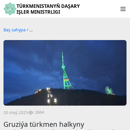
TÜRKMENISTANYŇ DAŞARY
IŞLER MINISTRLIGI
Baş sahypa
/
...
2664
20 maý 2025
Gruziýa türkmen halkyny