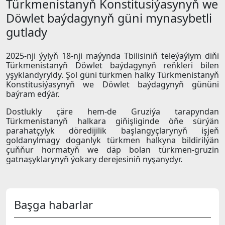
Türkmenistanyň Konstitusiýasynyň we
Döwlet baýdagynyň güni mynasybetli
gutlady
2025-nji ýylyň 18-nji maýynda Tbilisiniň teleýaýlym diňi
Türkmenistanyň Döwlet baýdagynyň reňkleri bilen
yşyklandyryldy. Şol güni türkmen halky Türkmenistanyň
Konstitusiýasynyň we Döwlet baýdagynyň gününi
baýram edýär.
Dostlukly çäre hem-de Gruziýa tarapyndan
Türkmenistanyň halkara giňişliginde öňe sürýän
parahatçylyk döredijilik başlangyçlarynyň işjeň
goldanylmagy doganlyk türkmen halkyna bildirilýän
çuňňur hormatyň we däp bolan türkmen-gruzin
gatnaşyklarynyň ýokary derejesiniň nyşanydyr.
Başga habarlar