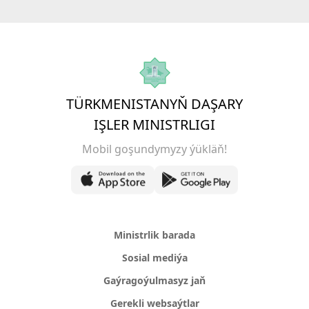
TÜRKMENISTANYŇ DAŞARY
IŞLER MINISTRLIGI
Mobil goşundymyzy ýükläň!
Ministrlik barada
Sosial mediýa
Gaýragoýulmasyz jaň
Gerekli websaýtlar