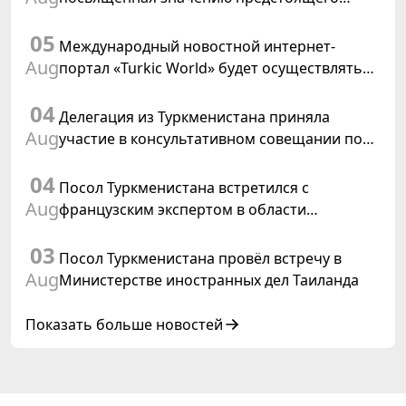
заседания Халк Маслахаты Туркменистана и
05
резолюции ООН «Год международного
Международный новостной интернет-
права, 2028»
Aug
портал «Turkic World» будет осуществлять
освещение подготовки и проведения
04
заседания Халк Маслахаты Туркменистана
Делегация из Туркменистана приняла
Aug
участие в консультативном совещании по
цифровому коридору CAREC в Исламабаде
04
Посол Туркменистана встретился с
Aug
французским экспертом в области
коневодства
03
Посол Туркменистана провёл встречу в
Aug
Министерстве иностранных дел Таиланда
Показать больше новостей