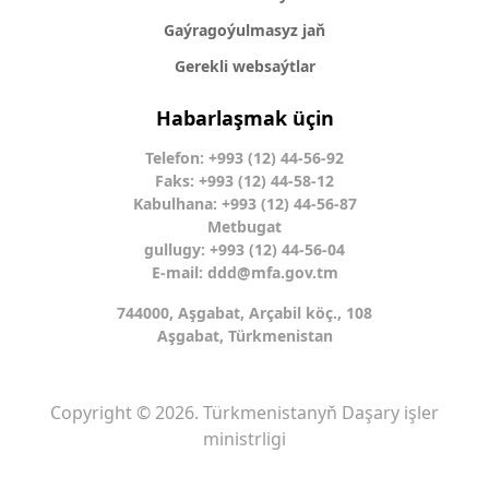
Gaýragoýulmasyz jaň
Gerekli websaýtlar
Habarlaşmak üçin
Telefon: +993 (12) 44-56-92
Faks: +993 (12) 44-58-12
Kabulhana: +993 (12) 44-56-87
Metbugat
gullugy: +993 (12) 44-56-04
E-mail:
ddd@mfa.gov.tm
744000, Aşgabat, Arçabil köç., 108
Aşgabat, Türkmenistan
Copyright © 2026. Türkmenistanyň Daşary işler
ministrligi