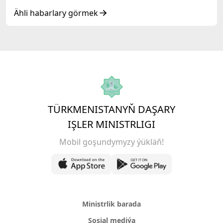
Ähli habarlary görmek
TÜRKMENISTANYŇ DAŞARY
IŞLER MINISTRLIGI
Mobil goşundymyzy ýükläň!
Ministrlik barada
Sosial mediýa