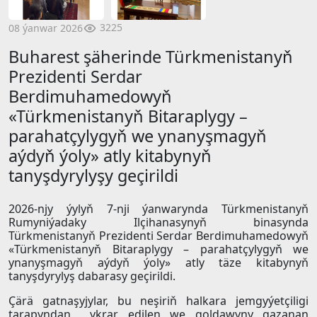
3225
08 ýanwar 2026
Buharest şäherinde Türkmenistanyň
Prezidenti Serdar
Berdimuhamedowyň
«Türkmenistanyň Bitaraplygy –
parahatçylygyň we ynanyşmagyň
aýdyň ýoly» atly kitabynyň
tanyşdyrylyşy geçirildi
2026-njy ýylyň 7-nji ýanwarynda Türkmenistanyň
Rumyniýadaky Ilçihanasynyň binasynda
Türkmenistanyň Prezidenti Serdar Berdimuhamedowyň
«Türkmenistanyň Bitaraplygy – parahatçylygyň we
ynanyşmagyň aýdyň ýoly» atly täze kitabynyň
tanyşdyrylyş dabarasy geçirildi.
Çärä gatnaşyjylar, bu neşiriň halkara jemgyýetçiligi
tarapyndan ykrar edilen we goldawyny gazanan