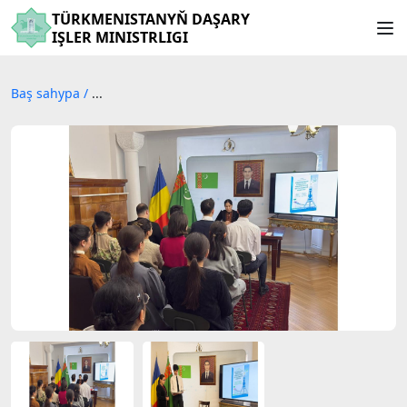
TÜRKMENISTANYŇ DAŞARY
IŞLER MINISTRLIGI
Baş sahypa
/
...