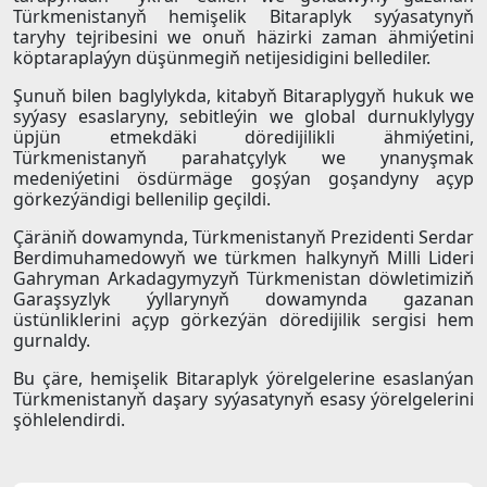
Türkmenistanyň hemişelik Bitaraplyk syýasatynyň
taryhy tejribesini we onuň häzirki zaman ähmiýetini
köptaraplaýyn düşünmegiň netijesidigini bellediler.
Şunuň bilen baglylykda, kitabyň Bitaraplygyň hukuk we
syýasy esaslaryny, sebitleýin we global durnuklylygy
üpjün etmekdäki döredijilikli ähmiýetini,
Türkmenistanyň parahatçylyk we ynanyşmak
medeniýetini ösdürmäge goşýan goşandyny açyp
görkezýändigi bellenilip geçildi.
Çäräniň dowamynda, Türkmenistanyň Prezidenti Serdar
Berdimuhamedowyň we türkmen halkynyň Milli Lideri
Gahryman Arkadagymyzyň Türkmenistan döwletimiziň
Garaşsyzlyk ýyllarynyň dowamynda gazanan
üstünliklerini açyp görkezýän döredijilik sergisi hem
gurnaldy.
Bu çäre, hemişelik Bitaraplyk ýörelgelerine esaslanýan
Türkmenistanyň daşary syýasatynyň esasy ýörelgelerini
şöhlelendirdi.