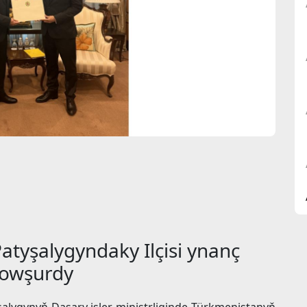
atyşalygyndaky Ilçisi ynanç
gowşurdy
yşalygynyň Daşary işler ministrliginde Türkmenistanyň