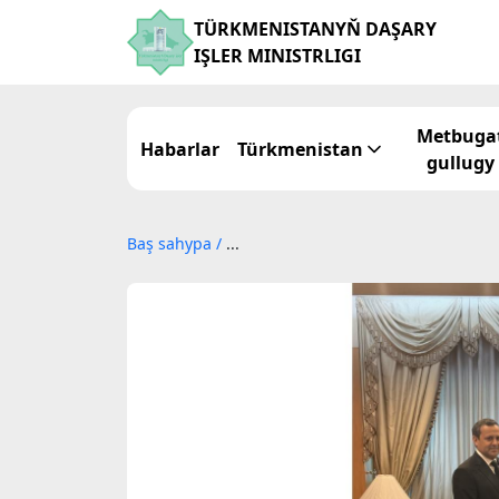
TÜRKMENISTANYŇ DAŞARY
IŞLER MINISTRLIGI
Metbuga
Habarlar
Türkmenistan
gullugy
Baş sahypa
/
...