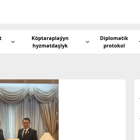
t
Köptaraplaýyn
Diplomatik
hyzmatdaşlyk
protokol