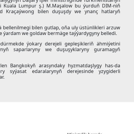
ýeri Kuala Lumpur ş.) M.Maşalow bu ýurduň DIM-niň
rid Kraçaýwong bilen duşuşdy we ynanç hatlaryň
pä bellenilmegi bilen gutlap, oňa uly üstünlikleri arzuw
de ýardam we goldaw bermäge taýýardygyny belledi.
dürmekde ýokary derejeli gepleşikleriň ähmiýetini
rynyň saparlaryny we duşuşyklaryny guramagyň
ilen Bangkokyň arasyndaky hyzmatdaşlygy has-da
y syýasat edaralarynyň derejesinde yzygiderli
r.