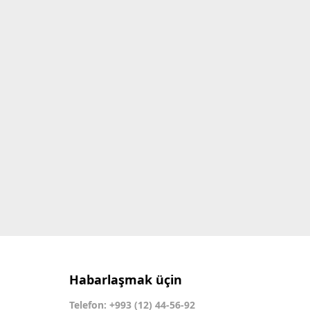
Habarlaşmak üçin
Telefon: +993 (12) 44-56-92