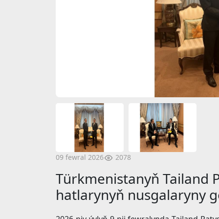
2078
09 fewral 2026
Türkmenistanyň Tailand P
hatlarynyň nusgalaryny 
2026-njy ýylyň 9-nji fewralynda Tailand Pat