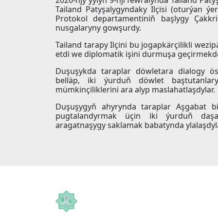
Tailand Patyşalygyndaky Ilçisi (oturýan 
Protokol departamentiniň başlygy Çakk
nusgalaryny gowşurdy.
Tailand tarapy Ilçini bu jogapkärçilikli wezi
etdi we diplomatik işini durmuşa geçirmek
Duşuşykda taraplar döwletara dialogy ös
belläp, iki ýurduň döwlet baştutanla
mümkinçiliklerini ara alyp maslahatlaşdylar.
Duşuşygyň ahyrynda taraplar Aşgabat b
pugtalandyrmak üçin iki ýurduň daşar
aragatnaşygy saklamak babatynda ylalaşdyla