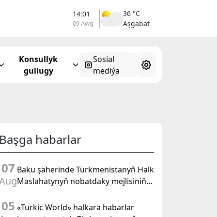
36 °C
14:01
09 Awg
Aşgabat
Konsullyk
Sosial
gullugy
mediýa
Başga habarlar
07
Baku şäherinde Türkmenistanyň Halk
Aug
Maslahatynyň nobatdaky mejlisiniň
ähmiýetine we BMG-niň «Halkara
05
hukugyň ýyly, 2028» atly
«Turkic World» halkara habarlar
Kararnamasyna bagyşlanan